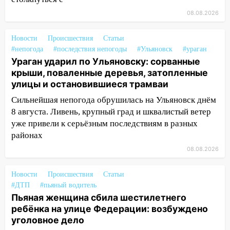
12:12
08.08.2026
Прокуратура взяла на контроль
ДТП с шестилетним ребёнком на улице
Федерации
Новости
Происшествия
Статьи
#непогода
#последствия непогоды
#Ульяновск
#ураган
12:01
Пьяная женщина сбила
Ураган ударил по Ульяновску: сорванные
шестилетнего ребёнка на улице
крыши, поваленные деревья, затопленные
Федерации: возбуждено уголовное дело
улицы и остановившиеся трамваи
11:16
В Ульяновске ищут 37-летнего
Сильнейшая непогода обрушилась на Ульяновск днём
мужчину, пропавшего ещё 19 июля
8 августа. Ливень, крупный град и шквалистый ветер
уже привели к серьёзным последствиям в разных
10:30
От мотофристайла до прогулки с
районах
хаски: куда сходить в Ульяновской
08.08.2026
области 8–9 августа
10:11
Директора ульяновской
Новости
Происшествия
Статьи
«Нефтяной топливной компании» будут
#ДТП
#пьяный водитель
судить за неуплату 48,4 млн рублей
Пьяная женщина сбила шестилетнего
налогов
ребёнка на улице Федерации: возбуждено
уголовное дело
09:28
Дети на дорогах: пострадали