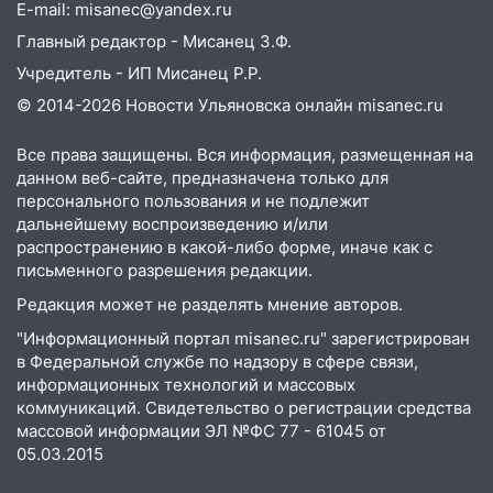
E-mail: misanec@yandex.ru
15:34
После вмешательства
Главный редактор - Мисанец З.Ф.
прокуратуры в селах Ульяновской
области привели в порядок детские
Учредитель - ИП Мисанец Р.Р.
площадки
© 2014-2026 Новости Ульяновска онлайн
misanec.ru
15:27
Прокуратура проверяет
Все права защищены. Вся информация, размещенная на
капремонт школы в селе Кивать
данном веб-сайте, предназначена только для
15:08
персонального пользования и не подлежит
В Кузоватово после прокурорской
дальнейшему воспроизведению и/или
проверки обновили разметку на
распространению в какой-либо форме, иначе как с
пешеходных переходах
письменного разрешения редакции.
14:40
На проспекте Гая в Ульяновске
Редакция может не разделять мнение авторов.
запретили остановку автомобилей на
"Информационный портал misanec.ru" зарегистрирован
50-метровом участке
в Федеральной службе по надзору в сфере связи,
14:22
В Новом городе 8 августа пройдет
информационных технологий и массовых
большой фестиваль «Наше время» с
коммуникаций. Свидетельство о регистрации средства
мотофристайлом и концертом
массовой информации ЭЛ №ФС 77 - 61045 от
«Мураками»
05.03.2015