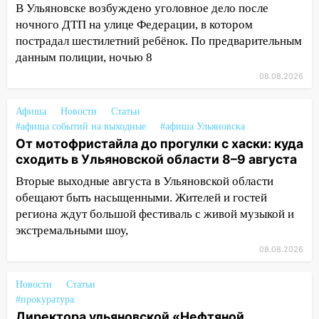
велосипедисты, мотоциклисты и
В Ульяновске возбуждено уголовное дело после
пешеходы. Обзор крупных аварий в
ночного ДТП на улице Федерации, в котором
Ульяновской области
пострадал шестилетний ребёнок. По предварительным
данным полиции, ночью 8
08:30
Поджог со свечой, 16 сгоревших
08.08.2026
домов и выстрел за водку
07:50
Какая погоды будет днем 8
Афиша
Новости
Статьи
августа
#афиша событий на выходные
#афиша Ульяновска
От мотофристайла до прогулки с хаски: куда
06:45
Императорский мост в
сходить в Ульяновской области 8–9 августа
Ульяновске останется закрытым до
утра 10 августа
Вторые выходные августа в Ульяновской области
обещают быть насыщенными. Жителей и гостей
05:18
Судьба готовит сюрприз: гороскоп
региона ждут большой фестиваль с живой музыкой и
на 8 августа — кому повезет с
экстремальными шоу,
деньгами, а кого ждет неожиданная
08.08.2026
встреча
04:47
В Ульяновской области объявили
Новости
Статьи
ракетную опасность: звучат сирены
#прокуратура
Директора ульяновской «Нефтяной
07.08.2026