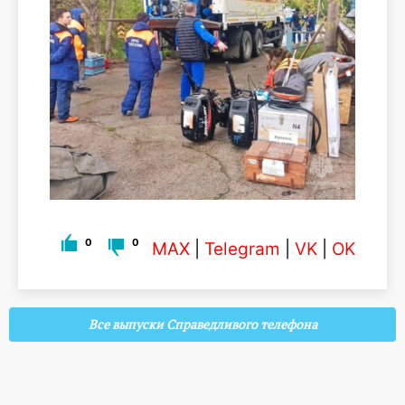
0
0
MAX
|
Telegram
|
VK
|
OK
Все выпуски Справедливого телефона