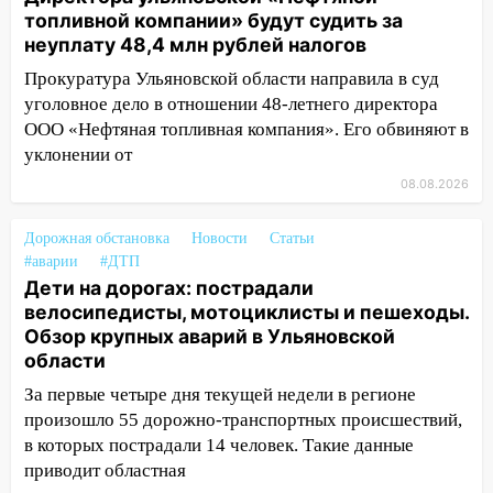
топливной компании» будут судить за
20:40
Ульяновские аграрии смогут
неуплату 48,4 млн рублей налогов
купить тракторы с отсрочкой платежа
до декабря
Прокуратура Ульяновской области направила в суд
уголовное дело в отношении 48-летнего директора
19:34
В следственном управлении
ООО «Нефтяная топливная компания». Его обвиняют в
состоялось торжественное
уклонении от
мероприятие, приуроченное к
08.08.2026
празднованию Дня сотрудника органов
следствия Российской Федерации
Дорожная обстановка
Новости
Статьи
19:30
Ульяновцев приглашают
#аварии
#ДТП
поддержать «Симбирскую чебурашку»
Дети на дорогах: пострадали
на фестивале «ФормАРТ»
велосипедисты, мотоциклисты и пешеходы.
Обзор крупных аварий в Ульяновской
18:11
Ульяновская область стала
области
пилотным регионом проекта
«Культурное долголетие»
За первые четыре дня текущей недели в регионе
произошло 55 дорожно-транспортных происшествий,
17:23
Прогноз погоды в Ульяновской
в которых пострадали 14 человек. Такие данные
области на 8 августа
приводит областная