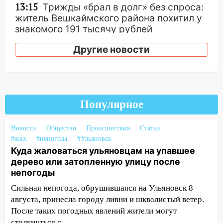
13:15
Трижды «брал в долг» без спроса:
житель Вешкаймского района похитил у
знакомого 191 тысячу рублей
13:14
Ураган оторвал светофор на
Другие новости
проспекте Филатова в Ульяновске
13:12
Дерево пробило крышу дома на
Новгородской в Ульяновске и рухнуло
на электрощит
Популярное
13:10
В Заволжском районе дерево
упало во дворе
Новости
Общество
Происшествия
Статьи
#жкх
#непогода
#Ульяновск
13:08
Ураган ударил по Ульяновску:
Куда жаловаться ульяновцам на упавшее
сорванные крыши, поваленные деревья,
дерево или затопленную улицу после
затопленные улицы и остановившиеся
непогоды
трамваи
Сильная непогода, обрушившаяся на Ульяновск 8
12:17
Ульяновск накрыл крупный град:
августа, принесла городу ливни и шквалистый ветер.
после ливня город снова уходит под
После таких погодных явлений жители могут
воду
столкнуться с