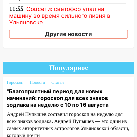
11:55
Соцсети: светофор упал на
машину во время сильного ливня в
Ульяновске
11:00
В Ульяновской области люди в
Другие новости
СНТ сидят без света
10:13
Прокуратура подвела итоги
недели в Ульяновской области
Популярное
09:18
Из-за ливня заблокировано
движение трамваев в Ульяновске
Гороскоп
Новости
Статьи
09:15
Ураган, изнасилование ребенка,
"Благоприятный период для новых
автоподставы и атака беспилотников:
начинаний: гороскоп для всех знаков
важные итоги прошедшей недели в
зодиака на неделю с 10 по 16 августа
Ульяновской области
Андрей Пупышев составил гороскоп на неделю для
08:20
В Ульяновске восстановили
всех знаков зодиака. Андрей Пупышев — это один из
трамвайную и троллейбусную
самых авторитетных астрологов Ульяновской области,
инфраструктуру после шторма.
который почти