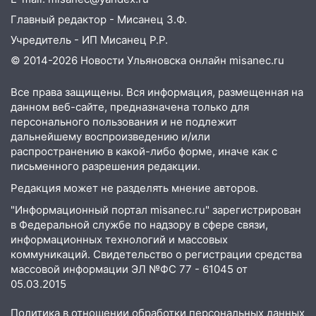
13:35
Непогода продолжает бить по
транспорту: в Ульяновске трамвай
Главный редактор - Мисанец З.Ф.
сошёл с рельсов
Учредитель - ИП Мисанец Р.Р.
13:22
Упавшие деревья перекрыли
© 2014-2026 Новости Ульяновска онлайн
misanec.ru
дороги в Ульяновске: фото
Все права защищены. Вся информация, размещенная на
13:17
Непогода в Ульяновске не
данном веб-сайте, предназначена только для
закончится сегодня: сильные ливни
персонального пользования и не подлежит
сохранятся 9 августа
дальнейшему воспроизведению и/или
распространению в какой-либо форме, иначе как с
13:15
Трижды «брал в долг» без спроса:
письменного разрешения редакции.
житель Вешкаймского района похитил у
знакомого 191 тысячу рублей
Редакция может не разделять мнение авторов.
"Информационный портал misanec.ru" зарегистрирован
13:14
Ураган оторвал светофор на
в Федеральной службе по надзору в сфере связи,
проспекте Филатова в Ульяновске
информационных технологий и массовых
13:12
коммуникаций. Свидетельство о регистрации средства
Дерево пробило крышу дома на
массовой информации ЭЛ №ФС 77 - 61045 от
Новгородской в Ульяновске и рухнуло
05.03.2015
на электрощит
13:10
В Заволжском районе дерево
Политика в отношении обработки персональных данных