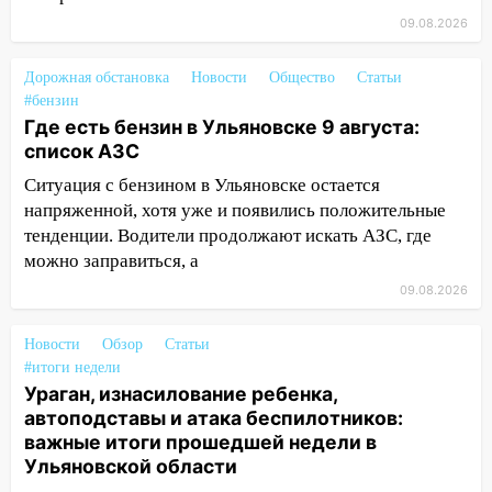
08:19
Внимание! В Цильнинском районе
09.08.2026
пропал 67-летний мужчина
Дорожная обстановка
Новости
Общество
Статьи
08:11
На Ульяновск снова надвигается
#бензин
непогода
Где есть бензин в Ульяновске 9 августа:
список АЗС
07:30
Евро-3 вместо Евро-5: что
означают классы бензина и можно ли
Ситуация с бензином в Ульяновске остается
заливать «старое» топливо в
напряженной, хотя уже и появились положительные
современные автомобили
тенденции. Водители продолжают искать АЗС, где
можно заправиться, а
06:30
Какая погода будет в Ульяновской
области днем 9 августа
09.08.2026
05:05
День, когда всё может
Новости
Обзор
Статьи
измениться: гороскоп на 9 августа —
#итоги недели
три знака получат шанс, который нельзя
Ураган, изнасилование ребенка,
упустить
автоподставы и атака беспилотников:
08.08.2026
важные итоги прошедшей недели в
Ульяновской области
20:10
Во время урагана в Ульяновске на