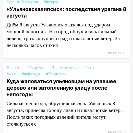
#ураган 8 августа
#шторм
15:17
В колледжи и техникумы
«Ульяновскалипсис»: последствия урагана 8
Ульяновской области подали более 10
августа
тысяч заявлений
Днём 8 августа Ульяновск оказался под ударом
15:04
Фоторепортаж с улиц Ульяновска
мощной непогоды. На город обрушились сильный
после шторма: поваленные деревья и
ливень, гроза, крупный град и шквалистый ветер. За
затопленные улицы
несколько часов стихия
14:28
Ураган вырвал остановку на улице
08.08.2026
Деева в Заволжье
Новости
Общество
Происшествия
Статьи
14:26
Жители Ульяновска сами
#жкх
#непогода
#Ульяновск
пытаются расчистить ливнёвки, не
Куда жаловаться ульяновцам на упавшее
дождавшись коммунальщиков
дерево или затопленную улицу после
14:16
Шторм продолжает ломать город:
непогоды
на улице Любови Шевцовой рухнул
Сильная непогода, обрушившаяся на Ульяновск 8
светофор
августа, принесла городу ливни и шквалистый ветер.
14:14
После таких погодных явлений жители могут
Студента из Ульяновска обманули
мошенники под видом преподавателя
столкнуться с
08.08.2026