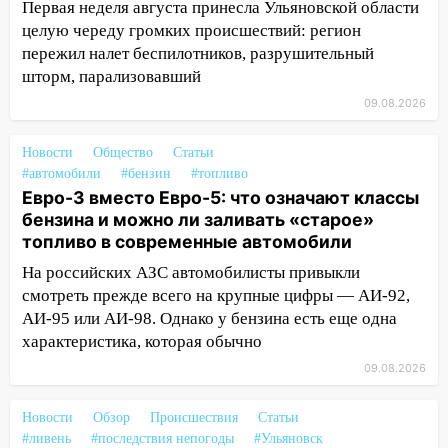
Волге перевернулась лодка
Первая неделя августа принесла Ульяновской области
целую череду громких происшествий: регион
19:55
В Ульяновске упавшее дерево
пережил налет беспилотников, разрушительный
заблокировало в машине двух женщин
шторм, парализовавший
17:15
В Ульяновской области
09.08.2026
ремонтируют девять мостов: один уже
готов, ещё два — почти завершены
Новости
Общество
Статьи
#автомобили
#бензин
#топливо
17:00
«Ульяновскалипсис»: последствия
Евро-3 вместо Евро-5: что означают классы
урагана 8 августа
бензина и можно ли заливать «старое»
16:38
Прогноз погоды в Ульяновской
топливо в современные автомобили
области на 9 августа
На российских АЗС автомобилисты привыкли
смотреть прежде всего на крупные цифры — АИ-92,
16:34
Из-за мощной непогоды в
АИ-95 или АИ-98. Однако у бензина есть еще одна
Ульяновске отменили фестиваль «Наше
характеристика, которая обычно
время»
09.08.2026
16:17
Мелекесский район первым в
Ульяновской области намолотил более
Новости
Обзор
Происшествия
Статьи
100 тысяч тонн зерна
#ливень
#последствия непогоды
#Ульяновск