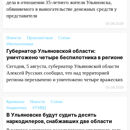
дела в отношении 35-летнего жителя Ульяновска,
13:00
Водитель без прав врезался в
обвиняемого в вымогательстве денежных средств у
припаркованный автомобиль
представителя
12:37
Переезжал «зебру» на
05.08.2026
велосипеде и попал под колеса
Новости
Происшествия
Статьи
12:18
Вспыхнул изнутри: в
#беспилотники
Железнодорожном районе горела дача
Губернатор Ульяновской области:
уничтожено четыре беспилотника в регионе
11:33
В Засвияжье под колёса авто
попал мужчина
Сегодня, 5 августа, губернатор Ульяновской области
Алексей Русских сообщил, что над территорией
11:17
В Радищевском районе сгорели
региона перехвачено и уничтожено четыре вражеских
хозяйственные постройки
05.08.2026
11:00
В Канадее горел жилой дом
10:18
Криминал
Губернатор Ульяновской области:
Новости
Статьи
#наркотики
#УМВД
уничтожено четыре беспилотника в
В Ульяновске будут судить десять
регионе
наркодилеров, снабжавших две области
10:00
В Ульяновске дотла сгорел