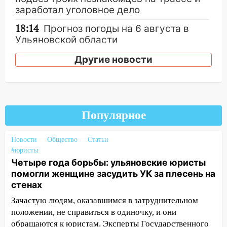
заработал уголовное дело
18:14
Прогноз погоды на 6 августа в
Ульяновской области
18:00
Мотофристайл, рок и силовой
Другие новости
экстрим: в Ульяновске пройдет
большой фестиваль «Наше время»
17:30
Где есть бензин в Ульяновске 5
августа после рабочего дня: список АЗС
Популярное
17:05
«Обыск» по видеосвязи: в
Ульяновске задержали 19-летнюю
Новости
Общество
Статьи
сообщницу мошенников
#юристы
Четыре года борьбы: ульяновские юристы
16:12
Едва не перерезал горло: в
помогли женщине засудить УК за плесень на
Вешкайме посиделки с судимым
стенах
знакомым закончились для женщины
Зачастую людям, оказавшимся в затруднительном
больницей
положении, не справиться в одиночку, и они
16:06
18-летняя девушка без прав
обращаются к юристам. Эксперты Государственного