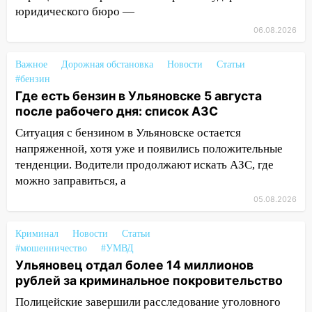
перевернулась на мопеде и попала в
юридического бюро —
больницу
06.08.2026
15:59
Ульяновец отдал более 14
миллионов рублей за криминальное
Важное
Дорожная обстановка
Новости
Статьи
покровительство
#бензин
Где есть бензин в Ульяновске 5 августа
15:32
На «кольце» кроссовер сбил 18-
после рабочего дня: список АЗС
летнего мопедиста
Ситуация с бензином в Ульяновске остается
15:00
В Ульяновске после тройного ДТП
напряженной, хотя уже и появились положительные
госпитализировали 25-летнего байкера
тенденции. Водители продолжают искать АЗС, где
можно заправиться, а
14:32
На Ульяновскую область
05.08.2026
надвигается жара
14:08
Пешеход переходил по «зебре»:
Криминал
Новости
Статьи
подробности серьезной аварии на
#мошенничество
#УМВД
Фруктовой
Ульяновец отдал более 14 миллионов
рублей за криминальное покровительство
13:30
В Димитровграде на улице
Трудовой горело здание
Полицейские завершили расследование уголовного