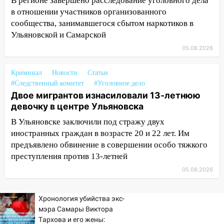
В регионе завершено расследование уголовного дела
легковой автомобиль
в отношении участников организованного
09:39
В Ульяновске будут судить десять
сообщества, занимавшегося сбытом наркотиков в
наркодилеров, снабжавших две области
Ульяновской и Самарской
05.08.2026
09:25
Вынесли приговор дебоширам,
избившим мужчину в трамвае
Криминал
Новости
Статьи
08:27
Ульяновская полиция получила
#Следственный комитет
#Уголовное дело
один из шести уникальных автомобилей
Двое мигрантов изнасиловали 13-летнюю
в России
девочку в центре Ульяновска
07:02
В Ульяновске заключили под стражу двух
Жара отступит: какой будет
погода в Ульяновске днем 5 августа
иностранных граждан в возрасте 20 и 22 лет. Им
предъявлено обвинение в совершении особо тяжкого
06:10
Двое мигрантов изнасиловали 13-
преступления против 13-летней
летнюю девочку в центре Ульяновска
05.08.2026
06:00
Мертвеца выкопали, посадили в
мешок и попытались утопить в Волге
Хронология убийства экс-
мэра Самары Виктора
05:30
Астрологи назвали самый
Тархова и его жены:
опасный день августа: что ждет каждый