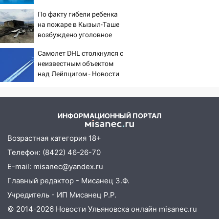
шесть шокирующих
знак 5 августа
По факту гибели ребенка
фактов, новые
04.08.2026
на пожаре в Кызыл-Таше
подробности
возбуждено уголовное
23:27
Прокуратура проверяет
дело
капремонт школы в посёлке Налейка
Самолет DHL столкнулся с
неизвестным объектом
22:33
Прокуратура проверяет
над Лейпцигом - Новости
спортивные объекты в Старой Майне
на Вести.ru
21:01
Ульяновцев приглашают сдать
кровь: День донора пройдёт 6 августа
ИНФОРМАЦИОННЫЙ ПОРТАЛ
20:17
Ульяновская область девятую
неделю подряд удерживает самые
Возрастная категория 18+
низкие цены на подсолнечное масло
Телефон: (8422) 46-26-70
19:33
Коровы-рекордсменки: в
E-mail: misanec@yandex.ru
Ульяновской области выросли надои
Главный редактор - Мисанец З.Ф.
молока
Учредитель - ИП Мисанец Р.Р.
18:20
В Ульяновской области до конца
© 2014-2026 Новости Ульяновска онлайн
misanec.ru
года благоустроят 20 родников