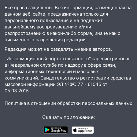
Все права защищены. Вся информация, размещенная на
17:27
В Ульяновской области 114 детей-
данном веб-сайте, предназначена только для
сирот получили жильё с начала года
персонального пользования и не подлежит
16:43
Дорожный сезон перевалил за
дальнейшему воспроизведению и/или
экватор: в Ульяновской области
распространению в какой-либо форме, иначе как с
письменного разрешения редакции.
обновили половину региональных трасс
Редакция может не разделять мнение авторов.
16:31
В Ульяновской области
капитально отремонтируют 101
"Информационный портал misanec.ru" зарегистрирован
многоквартирный дом
в Федеральной службе по надзору в сфере связи,
информационных технологий и массовых
16:30
Прогноз погоды в Ульяновской
коммуникаций. Свидетельство о регистрации средства
области на 5 августа
массовой информации ЭЛ №ФС 77 - 61045 от
05.03.2015
16:20
В Сурском районе сёла оказались
не защищены от лесных пожаров
Политика в отношении обработки персональных данных
16:12
Пуля пробила окно квартиры на
Скачать приложение:
16-м этаже в Ульяновске
16:10
Прокуратура потребовала