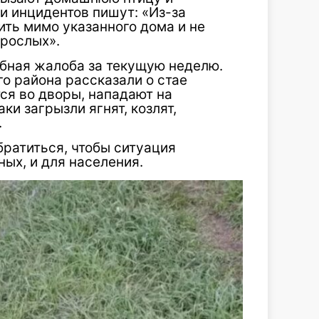
и инцидентов пишут: «Из-за
ть мимо указанного дома и не
зрослых».
обная жалоба за текущую неделю.
о района рассказали о стае
ся во дворы, нападают на
ки загрызли ягнят, козлят,
.
обратиться, чтобы ситуация
ых, и для населения.