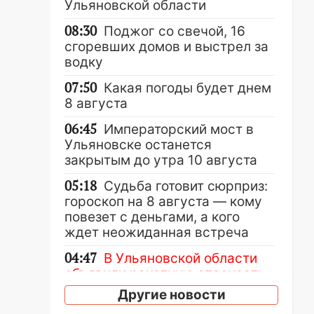
Ульяновской области
08:30
Поджог со свечой, 16
сгоревших домов и выстрел за
водку
07:50
Какая погоды будет днем
8 августа
06:45
Императорский мост в
Ульяновске останется
закрытым до утра 10 августа
05:18
Судьба готовит сюрприз:
гороскоп на 8 августа — кому
повезет с деньгами, а кого
ждет неожиданная встреча
04:47
В Ульяновской области
объявили ракетную опасность:
звучат сирены
Другие новости
07.08.2026