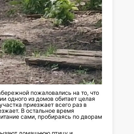
абережной пожаловались на то, что
рии одного из домов обитает целая
участка приезжает всего раз в
езжает. В остальное время
питание сами, пробираясь по дворам
рызают домашнюю птицу и