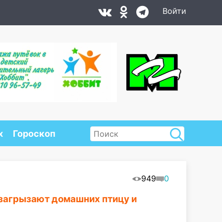
Войти
х
Гороскоп
949
0
 загрызают домашних птицу и