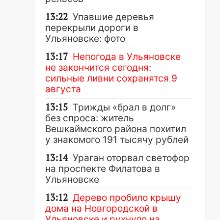
13:22
Упавшие деревья
перекрыли дороги в
Ульяновске: фото
13:17
Непогода в Ульяновске
не закончится сегодня:
сильные ливни сохранятся 9
августа
13:15
Трижды «брал в долг»
без спроса: житель
Вешкаймского района похитил
у знакомого 191 тысячу рублей
13:14
Ураган оторвал светофор
на проспекте Филатова в
Ульяновске
13:12
Дерево пробило крышу
дома на Новгородской в
Ульяновске и рухнуло на