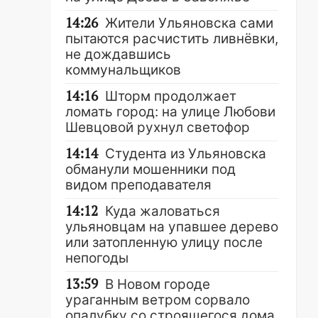
14:26
Жители Ульяновска сами
пытаются расчистить ливнёвки,
не дождавшись
коммунальщиков
14:16
Шторм продолжает
ломать город: на улице Любови
Шевцовой рухнул светофор
14:14
Студента из Ульяновска
обманули мошенники под
видом преподавателя
14:12
Куда жаловаться
ульяновцам на упавшее дерево
или затопленную улицу после
непогоды
13:59
В Новом городе
ураганным ветром сорвало
опалубку со строящегося дома