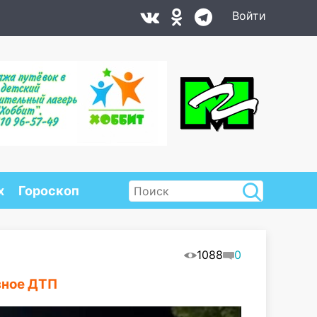
Войти
х
Гороскоп
1088
0
зное ДТП