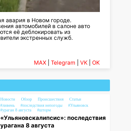
ая авария в Новом городе.
ения автомобилей в салоне авто
тся её деблокировать из
авители экстренных служб.
MAX
|
Telegram
|
VK
|
OK
Новости
Обзор
Происшествия
Статьи
#ливень
#последствия непогоды
#Ульяновск
#ураган 8 августа
#шторм
«Ульяновскалипсис»: последствия
урагана 8 августа