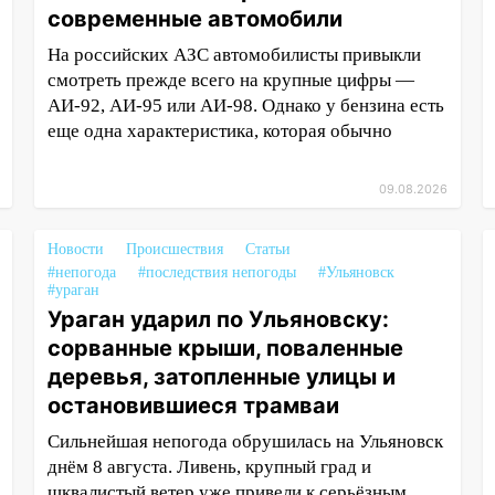
современные автомобили
На российских АЗС автомобилисты привыкли
смотреть прежде всего на крупные цифры —
АИ-92, АИ-95 или АИ-98. Однако у бензина есть
еще одна характеристика, которая обычно
09.08.2026
Новости
Происшествия
Статьи
#непогода
#последствия непогоды
#Ульяновск
#ураган
Ураган ударил по Ульяновску:
сорванные крыши, поваленные
деревья, затопленные улицы и
остановившиеся трамваи
Сильнейшая непогода обрушилась на Ульяновск
днём 8 августа. Ливень, крупный град и
шквалистый ветер уже привели к серьёзным