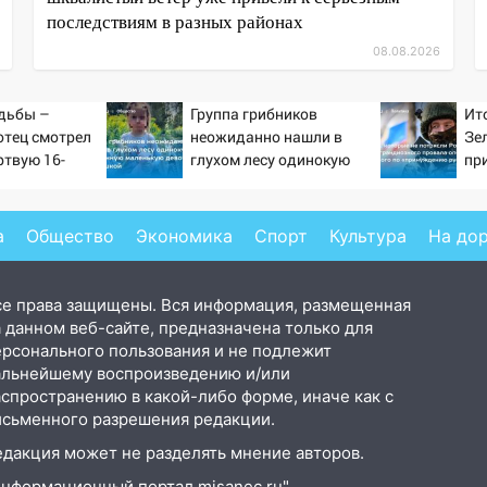
последствиям в разных районах
08.08.2026
дьбы –
Группа грибников
Ит
отец смотрел
неожиданно нашли в
Зе
ртвую 16-
глухом лесу одинокую
пр
ь и не мог
испуганную маленькую
от
слезы
девочку с игрушкой
ра
Ук
а
Общество
Экономика
Спорт
Культура
На до
Ко
се права защищены. Вся информация, размещенная
 данном веб-сайте, предназначена только для
ерсонального пользования и не подлежит
альнейшему воспроизведению и/или
аспространению в какой-либо форме, иначе как с
исьменного разрешения редакции.
едакция может не разделять мнение авторов.
Информационный портал misanec.ru"