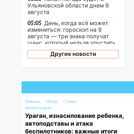
Ульяновской области днем 9
августа
05:05
День, когда всё может
измениться: гороскоп на 9
августа — три знака получат
шанс, который нельзя упустить
08.08.2026
Другие новости
20:10
Во время урагана в
Ульяновске на Волге
перевернулась лодка
19:55
В Ульяновске упавшее
дерево заблокировало в
машине двух женщин
Новости
Обзор
Статьи
#итоги недели
17:15
В Ульяновской области
Ураган, изнасилование ребенка,
ремонтируют девять мостов:
один уже готов, ещё два —
автоподставы и атака
почти завершены
беспилотников: важные итоги