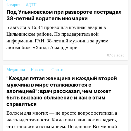
#авария
#ДТП
12:20
В Чердаклинском районе
Под Ульяновском при развороте пострадал
столкнулись «Лада» и Chevrolet:
38-летний водитель иномарки
пострадал 14-летний подросток
5 августа в 16:34 произошла крупная авария в
12:00
Где есть бензин в Ульяновске 7
Цильнинском районе. По предварительной
августа: список АЗС
информации ГАИ, 38-летний мужчина за рулем
11:50
Заснул рядом с ребёнком и
автомобиля «Хонда Аккорд» при
случайно задушил его: суд вынес
07.08.2026
приговор
Медицина
Новости
Статьи
11:38
В Ленинском районе пожар
полностью уничтожил дачный дом и
"Каждая пятая женщина и каждый второй
сарай
мужчина в мире сталкиваются с
алопецией": врач рассказал, чем может
11:38
В Госдуме предложили отменить
быть вызвано облысение и как с этим
ЕГЭ с 2027 года
справиться
11:25
В Ульяновске ИИ будет выявлять
Волосы для многих — не просто вопрос эстетики, а
нарушителей на контейнерных
часть идентичности. Когда они начинают выпадать,
площадках
это становится испытанием. По данным Всемирной