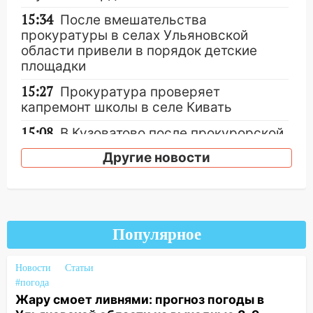
15:34
После вмешательства
прокуратуры в селах Ульяновской
области привели в порядок детские
площадки
15:27
Прокуратура проверяет
капремонт школы в селе Кивать
15:08
В Кузоватово после прокурорской
проверки обновили разметку на
Другие новости
пешеходных переходах
14:40
На проспекте Гая в Ульяновске
запретили остановку автомобилей на
50-метровом участке
Популярное
14:22
В Новом городе 8 августа пройдет
большой фестиваль «Наше время» с
Новости
Статьи
мотофристайлом и концертом
#погода
«Мураками»
Жару смоет ливнями: прогноз погоды в