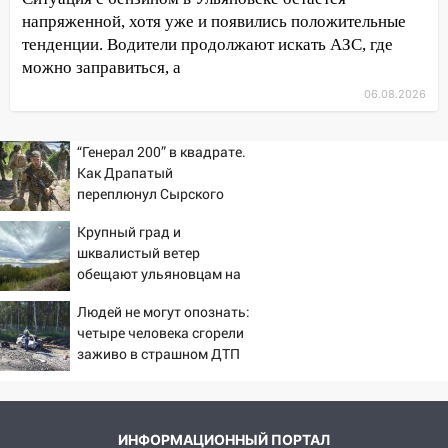
09:41
Диана Шурыгина уверовала в
напряженной, хотя уже и появились положительные
Бога в СИЗО
тенденции. Водители продолжают искать АЗС, где
можно заправиться, а
09:35
В Ульяновске директора фирмы
будут судить за неуплату налогов на 48
06.08.2026
млн рублей
08:22
Подросток на питбайке сбил
“Генерал 200” в квадрате.
велосипедистку: пострадали двое
Как Драпатый
переплюнул Сырского
07:20
Жара возвращается: ожидается
знойный и сухой четверг
Крупный град и
шквалистый ветер
06:00
Под Ульяновском при развороте
обещают ульяновцам на
пострадал 38-летний водитель
выходные
иномарки
Людей не могут опознать:
четыре человека сгорели
05:00
«Каждая пятая женщина и каждый
заживо в страшном ДТП
второй мужчина в мире сталкиваются с
на трассе 07/08/2026 –
алопецией»: врач рассказал, чем может
Новости
быть вызвано облысение и как с этим
справиться
ИНФОРМАЦИОННЫЙ ПОРТАЛ