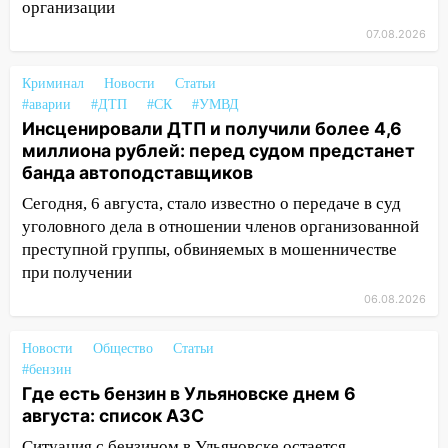
организации
11:20
Ульяновская шахматистка
07.08.2026
Валерия Клейменова выиграла два
золота в составе сборной мира
Криминал
Новости
Статьи
11:16
В Ульяновске открыли памятную
#аварии
#ДТП
#СК
#УМВД
доску декабристу Кондратию Рылееву
Инсценировали ДТП и получили более 4,6
миллиона рублей: перед судом предстанет
10:40
В Ульяновске спасатели ночью
банда автоподставщиков
нашли потерявшегося в заброшенных
садах 79-летнего мужчину
Сегодня, 6 августа, стало известно о передаче в суд
уголовного дела в отношении членов организованной
10:26
На нескольких улицах Ульяновска
преступной группы, обвиняемых в мошенничестве
временно отключили холодную воду
при получении
10:14
В Ульяновске двоих участников
06.08.2026
коррупционной схемы при ЦГКБ
отправили в колонию на 7 и 8 лет
Новости
Общество
Статьи
#бензин
09:52
Ночью беспилотники сбили над
Где есть бензин в Ульяновске днем 6
соседними Татарстаном и Саратовской
августа: список АЗС
областью
Ситуация с бензином в Ульяновске остается