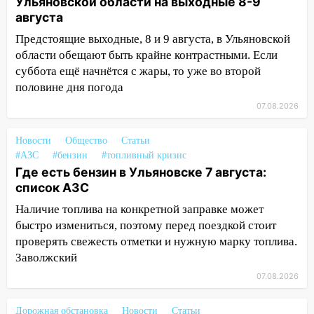
Ульяновской области на выходные 8-9
14:04
Жару смоет ливнями: прогноз
августа
погоды в Ульяновской области на
выходные 8-9 августа
Предстоящие выходные, 8 и 9 августа, в Ульяновской
области обещают быть крайне контрастными. Если
13:30
В Ульяновске транспортные
суббота ещё начнётся с жары, то уже во второй
полицейские проведут акцию «Час
половине дня погода
пассажира»
07.08.2026
13:20
В Ульяновске за один день
обокрали женщину на пляже и
Новости
Общество
Статьи
подростка в сквере
#АЗС
#бензин
#топливный кризис
Где есть бензин в Ульяновске 7 августа:
13:01
В Димитровграде мужчина
список АЗС
выбросил из машины страйкбольную
гранату: его задержали
Наличие топлива на конкретной заправке может
быстро измениться, поэтому перед поездкой стоит
12:34
На Ульяновскую область
проверять свежесть отметки и нужную марку топлива.
надвигается сильнейшая непогода: град
Заволжский
и шквал до 27 м/с
07.08.2026
12:31
Ульяновец хотел купить иномарку
из Европы и потерял 760 тысяч рублей
Дорожная обстановка
Новости
Статьи