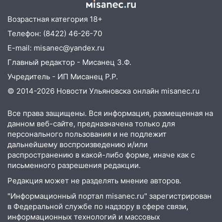
03:30
Гороскоп на 7 августа: пятница
Возрастная категория 18+
принесет прилив творческой энергии и
Телефон: (8422) 46-26-70
отличные шансы исправить старые
ошибки
E-mail: misanec@yandex.ru
06.08.2026
Главный редактор - Мисанец З.Ф.
23:20
Прогноз погоды на 7 августа в
Учредитель - ИП Мисанец Р.Р.
Ульяновской области
© 2014-2026 Новости Ульяновска онлайн
misanec.ru
20:04
Ульяновцев приглашают на забег,
Все права защищены. Вся информация, размещенная на
посвящённый Дню воздушного флота
данном веб-сайте, предназначена только для
России
персонального пользования и не подлежит
дальнейшему воспроизведению и/или
19:12
В Ульяновской области
распространению в какой-либо форме, иначе как с
руководителя частной компании
письменного разрешения редакции.
наказали за сокрытие прошлого своего
сотрудник
Редакция может не разделять мнение авторов.
18:02
"Информационный портал misanec.ru" зарегистрирован
В Ульяновск едут звезды
в Федеральной службе по надзору в сфере связи,
баскетбола!
информационных технологий и массовых