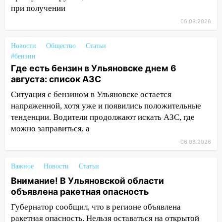
18:02
В Ульяновск едут звезды
при получении
баскетбола!
06.08.2026
17:08
Ульяновский областной суд
оставил в силе приговор руководству
Новости
Общество
Статьи
«УльяновскФармации» за махинации на
#бензин
3,2 млн рублей
Где есть бензин в Ульяновске днем 6
августа: список АЗС
16:09
Ветераны легкой атлетики из
Ульяновска успешно выступили на
Ситуация с бензином в Ульяновске остается
Чемпионате России
напряженной, хотя уже и появились положительные
тенденции. Водители продолжают искать АЗС, где
16:02
В Ульяновской области убрали
можно заправиться, а
более 28% площадей зерновых и
06.08.2026
зернобобовых культур
15:51
Бросила кирпич в жену брата: в
Важное
Новости
Статьи
Ульяновской области завели дело на
Внимание! В Ульяновской области
агрессивную женщину
объявлена ракетная опасность
15:47
На улице Радищева сбили
Губернатор сообщил, что в регионе объявлена
курьера: крупная авария в Ульяновске
ракетная опасность. Нельзя оставаться на открытой