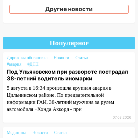
соседними Татарстаном и Саратовской
Другие новости
областью
09:41
Диана Шурыгина уверовала в
Бога в СИЗО
09:35
В Ульяновске директора фирмы
Популярное
будут судить за неуплату налогов на 48
млн рублей
Дорожная обстановка
Новости
Статьи
08:22
Подросток на питбайке сбил
#авария
#ДТП
велосипедистку: пострадали двое
Под Ульяновском при развороте пострадал
38-летний водитель иномарки
07:20
Жара возвращается: ожидается
5 августа в 16:34 произошла крупная авария в
знойный и сухой четверг
Цильнинском районе. По предварительной
06:00
Под Ульяновском при развороте
информации ГАИ, 38-летний мужчина за рулем
пострадал 38-летний водитель
автомобиля «Хонда Аккорд» при
иномарки
07.08.2026
05:00
«Каждая пятая женщина и каждый
второй мужчина в мире сталкиваются с
Медицина
Новости
Статьи