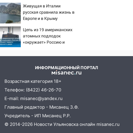
животными
против России
Живущая в Италии
12:28
Миллион на «льготниках»: в
русская сравнила жизнь в
Ульяновской области перевозчик
Европе и в Крыму
провернул хитрую схему с чужими
Цепь из 19 американских
проездными
атомных подлодок
12:10
Ульяновский алиментщик накопил
«окружает» Россию и
120 тысяч долга
Китай: это инструмент
первого массированного
11:49
Снят режим «Ракетная
удара
опасность» на территории Ульяновской
ИНФОРМАЦИОННЫЙ ПОРТАЛ
области
Возрастная категория 18+
11:30
Кабмин РФ разрешил до 1 июля
2027 года импорт, выпуск и обращение
Телефон: (8422) 46-26-70
бензина Евро 2, Евро 3, Евро 4
E-mail: misanec@yandex.ru
11:12
Главный редактор - Мисанец З.Ф.
Соцсети: на Рябикова автомобиль
врезался в забор
Учредитель - ИП Мисанец Р.Р.
© 2014-2026 Новости Ульяновска онлайн
misanec.ru
10:27
Где есть бензин в Ульяновске
днем 6 августа: список АЗС