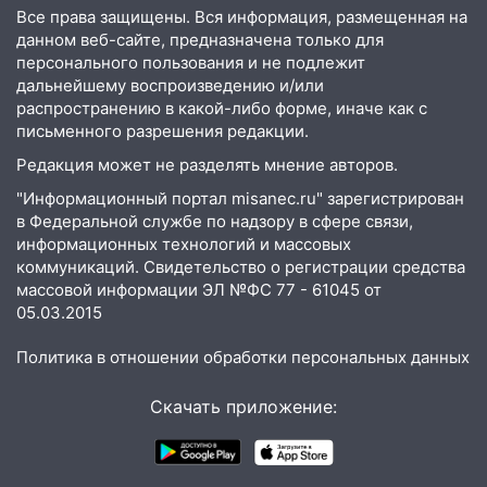
Все права защищены. Вся информация, размещенная на
10:16
Внимание! В Ульяновской области
данном веб-сайте, предназначена только для
объявлена ракетная опасность
персонального пользования и не подлежит
дальнейшему воспроизведению и/или
10:00
В Старомайнском районе утонул
распространению в какой-либо форме, иначе как с
51-летний мужчина
письменного разрешения редакции.
09:50
В Ульяновске черный коршун
Редакция может не разделять мнение авторов.
застрял в тепловозе
"Информационный портал misanec.ru" зарегистрирован
в Федеральной службе по надзору в сфере связи,
09:44
Ульяновские спасатели помогли
информационных технологий и массовых
юному велосипедисту на улице
коммуникаций. Свидетельство о регистрации средства
Чернышевского
массовой информации ЭЛ №ФС 77 - 61045 от
05.03.2015
08:21
В Заволжском районе украли два
велосипеда
Политика в отношении обработки персональных данных
07:18
В Ульяновск идет
тридцатиградусная жара: какая будет
Скачать приложение:
погода в четверг
06:00
Четыре года борьбы: ульяновские