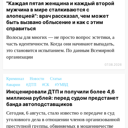
алопецией»: врач рассказал, чем может
"Каждая пятая женщина и каждый второй
быть вызвано облысение и как с этим
мужчина в мире сталкиваются с
справиться
алопецией": врач рассказал, чем может
быть вызвано облысение и как с этим
03:30
Гороскоп на 7 августа: пятница
справиться
принесет прилив творческой энергии и
отличные шансы исправить старые
Волосы для многих — не просто вопрос эстетики, а
ошибки
часть идентичности. Когда они начинают выпадать,
это становится испытанием. По данным Всемирной
06.08.2026
организации
23:20
Прогноз погоды на 7 августа в
07.08.2026
Ульяновской области
20:04
Ульяновцев приглашают на забег,
Криминал
Новости
Статьи
посвящённый Дню воздушного флота
#аварии
#ДТП
#СК
#УМВД
России
Инсценировали ДТП и получили более 4,6
миллиона рублей: перед судом предстанет
19:12
В Ульяновской области
банда автоподставщиков
руководителя частной компании
наказали за сокрытие прошлого своего
Сегодня, 6 августа, стало известно о передаче в суд
сотрудник
уголовного дела в отношении членов организованной
преступной группы, обвиняемых в мошенничестве