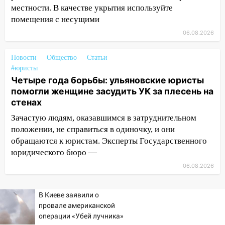
местности. В качестве укрытия используйте
15:15
Проводил до квартиры и ограбил:
помещения с несущими
новый кавалер женщины оказался
рецидивистом
06.08.2026
14:26
В Ульяновске ограничат движение
Новости
Общество
Статьи
по улице Ефремова
#юристы
Четыре года борьбы: ульяновские юристы
14:23
67% ульяновцев готовы
помогли женщине засудить УК за плесень на
передумать увольняться, если им
стенах
повысят зарплату
Зачастую людям, оказавшимся в затруднительном
14:01
Инсценировали ДТП и получили
положении, не справиться в одиночку, и они
более 4,6 миллиона рублей: перед
обращаются к юристам. Эксперты Государственного
судом предстанет банда
юридического бюро —
автоподставщиков
06.08.2026
13:36
В Инзе произошел крупный пожар
13:00
В суде защитили репутацию
В Киеве заявили о
мужчины, которого необоснованно
провале американской
обвиняли в жестоком обращении с
операции «Убей лучника»