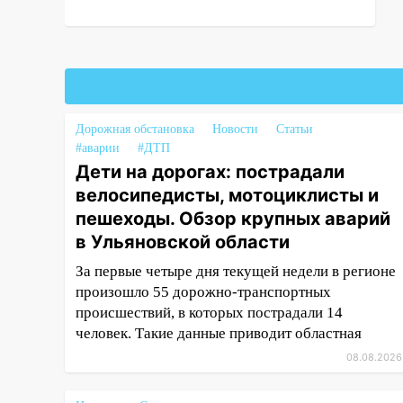
торжественное мероприятие,
приуроченное к празднованию
Дня сотрудника органов
следствия Российской
Федерации
19:30
Ульяновцев приглашают
Дорожная обстановка
Новости
Статьи
поддержать «Симбирскую
#аварии
#ДТП
чебурашку» на фестивале
Дети на дорогах: пострадали
«ФормАРТ»
велосипедисты, мотоциклисты и
пешеходы. Обзор крупных аварий
18:11
Ульяновская область
в Ульяновской области
стала пилотным регионом
проекта «Культурное
За первые четыре дня текущей недели в регионе
долголетие»
произошло 55 дорожно-транспортных
происшествий, в которых пострадали 14
17:16
В реанимацию
человек. Такие данные приводит областная
Ульяновской областной
больницы поступили шесть
08.08.2026
новых аппаратов ИВЛ