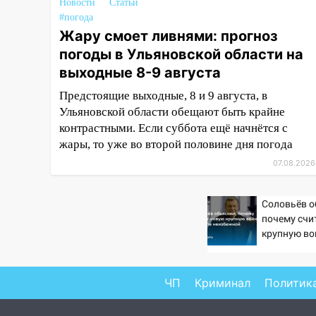
16:51
В Чердаклинском районе
Новости
Статьи
#погода
ремонтируют дороги, ставят
Жару смоет ливнями: прогноз
остановки и проводят новое
освещение
погоды в Ульяновской области на
выходные 8-9 августа
16:35
В Ульяновске установили
ещё девять бункеров для
Предстоящие выходные, 8 и 9 августа, в
крупногабаритного мусора
Ульяновской области обещают быть крайне
контрастными. Если суббота ещё начнётся с
16:26
В Ульяновске бесплатно
жары, то уже во второй половине дня погода
покажут матч «Волги» под
открытым небом
07.08.2026
16:12
В Ульяновском
Соловьёв о
госуниверситете разработают
почему счи
отечественный прибор для
крупную во
цифровой ПЦР
неизбежно
15:47
Ульяновцы могут
вернуть деньги за абонементы
ЧП
Криминал
Политик
закрывшегося фитнес-клуба
«Рекорд-Fitness»