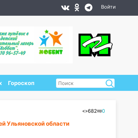
Войти
х
Гороскоп
682
0
ей Ульяновской области