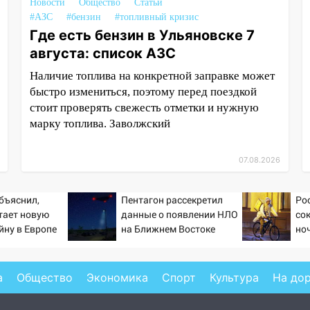
Новости
Общество
Статьи
#АЗС
#бензин
#топливный кризис
Где есть бензин в Ульяновске 7
августа: список АЗС
Наличие топлива на конкретной заправке может
быстро измениться, поэтому перед поездкой
стоит проверять свежесть отметки и нужную
марку топлива. Заволжский
07.08.2026
бъяснил,
Пентагон рассекретил
Ро
тает новую
данные о появлении НЛО
со
йну в Европе
на Ближнем Востоке
но
й
а
Общество
Экономика
Спорт
Культура
На до