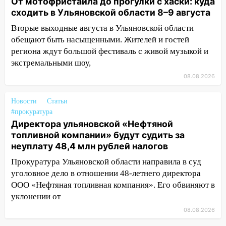
От мотофристайла до прогулки с хаски: куда
09:28
Дети на дорогах: пострадали
сходить в Ульяновской области 8–9 августа
велосипедисты, мотоциклисты и
Вторые выходные августа в Ульяновской области
пешеходы. Обзор крупных аварий в
Ульяновской области
обещают быть насыщенными. Жителей и гостей
региона ждут большой фестиваль с живой музыкой и
08:30
Поджог со свечой, 16 сгоревших
экстремальными шоу,
домов и выстрел за водку
08.08.2026
07:50
Какая погоды будет днем 8
августа
Новости
Статьи
#прокуратура
06:45
Императорский мост в
Директора ульяновской «Нефтяной
Ульяновске останется закрытым до
топливной компании» будут судить за
утра 10 августа
неуплату 48,4 млн рублей налогов
05:18
Судьба готовит сюрприз: гороскоп
Прокуратура Ульяновской области направила в суд
на 8 августа — кому повезет с
уголовное дело в отношении 48-летнего директора
деньгами, а кого ждет неожиданная
ООО «Нефтяная топливная компания». Его обвиняют в
встреча
уклонении от
04:47
В Ульяновской области объявили
08.08.2026
ракетную опасность: звучат сирены