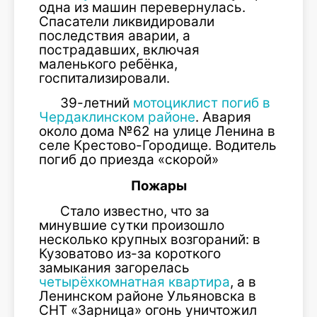
одна из машин перевернулась.
Спасатели ликвидировали
последствия аварии, а
пострадавших, включая
маленького ребёнка,
госпитализировали.
39-летний
мотоциклист погиб в
Чердаклинском районе
. Авария
около дома №62 на улице Ленина в
селе Крестово-Городище. Водитель
погиб до приезда «скорой»
Пожары
Стало известно, что за
минувшие сутки произошло
несколько крупных возгораний: в
Кузоватово из-за короткого
замыкания загорелась
четырёхкомнатная квартира
, а в
Ленинском районе Ульяновска в
СНТ «Зарница» огонь уничтожил