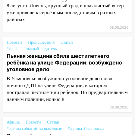
воду
8 августа. Ливень, крупный град и шквалистый ветер
уже привели к серьёзным последствиям в разных
12:12
Прокуратура взяла на контроль
районах
ДТП с шестилетним ребёнком на улице
08.08.2026
Федерации
12:01
Пьяная женщина сбила
Новости
Происшествия
Статьи
шестилетнего ребёнка на улице
#ДТП
#пьяный водитель
Федерации: возбуждено уголовное дело
Пьяная женщина сбила шестилетнего
ребёнка на улице Федерации: возбуждено
11:16
В Ульяновске ищут 37-летнего
уголовное дело
мужчину, пропавшего ещё 19 июля
В Ульяновске возбуждено уголовное дело после
10:30
От мотофристайла до прогулки с
ночного ДТП на улице Федерации, в котором
хаски: куда сходить в Ульяновской
пострадал шестилетний ребёнок. По предварительным
области 8–9 августа
данным полиции, ночью 8
10:11
Директора ульяновской
08.08.2026
«Нефтяной топливной компании» будут
судить за неуплату 48,4 млн рублей
Афиша
Новости
Статьи
налогов
#афиша событий на выходные
#афиша Ульяновска