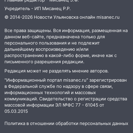
Учредитель - ИП Мисанец Р.Р.
17:16
В реанимацию Ульяновской
областной больницы поступили шесть
© 2014-2026 Новости Ульяновска онлайн
misanec.ru
новых аппаратов ИВЛ
Все права защищены. Вся информация, размещенная на
16:51
В Чердаклинском районе
данном веб-сайте, предназначена только для
ремонтируют дороги, ставят остановки
персонального пользования и не подлежит
и проводят новое освещение
дальнейшему воспроизведению и/или
распространению в какой-либо форме, иначе как с
16:35
В Ульяновске установили ещё
письменного разрешения редакции.
девять бункеров для крупногабаритного
мусора
Редакция может не разделять мнение авторов.
"Информационный портал misanec.ru" зарегистрирован
16:26
В Ульяновске бесплатно покажут
в Федеральной службе по надзору в сфере связи,
матч «Волги» под открытым небом
информационных технологий и массовых
16:12
коммуникаций. Свидетельство о регистрации средства
В Ульяновском госуниверситете
массовой информации ЭЛ №ФС 77 - 61045 от
разработают отечественный прибор для
05.03.2015
цифровой ПЦР
15:47
Ульяновцы могут вернуть деньги
Политика в отношении обработки персональных данных
за абонементы закрывшегося фитнес-