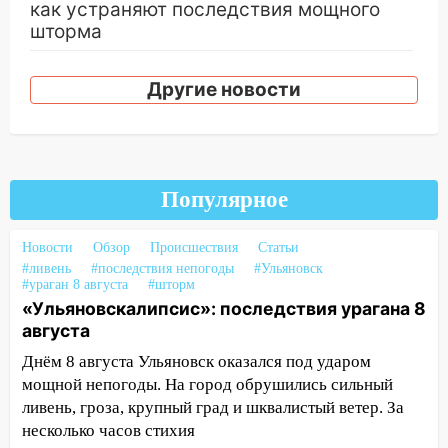
как устраняют последствия мощного
шторма
13:49
Стихия продолжает крушить
Другие новости
Ульяновск: дерево рухнуло на дом на
Орджоникидзе
13:47
На Нижней Террасе мощным
ветром вырвало дерево с корнем
Популярное
13:46
Сильный ветер сорвал крышу с
СТО на проспекте Созидателей
Новости
Обзор
Происшествия
Статьи
13:35
Непогода продолжает бить по
#ливень
#последствия непогоды
#Ульяновск
#ураган 8 августа
#шторм
транспорту: в Ульяновске трамвай
«Ульяновскалипсис»: последствия урагана 8
сошёл с рельсов
августа
13:22
Упавшие деревья перекрыли
Днём 8 августа Ульяновск оказался под ударом
дороги в Ульяновске: фото
мощной непогоды. На город обрушились сильный
13:17
Непогода в Ульяновске не
ливень, гроза, крупный град и шквалистый ветер. За
закончится сегодня: сильные ливни
несколько часов стихия