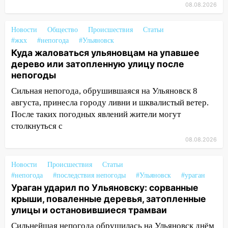
сохранятся 9 августа
08.08.2026
13:15
Трижды «брал в долг» без спроса:
Новости
житель Вешкаймского района похитил у
Общество
Происшествия
Статьи
#жкх
#непогода
#Ульяновск
знакомого 191 тысячу рублей
Куда жаловаться ульяновцам на упавшее
13:14
Ураган оторвал светофор на
дерево или затопленную улицу после
проспекте Филатова в Ульяновске
непогоды
13:12
Сильная непогода, обрушившаяся на Ульяновск 8
Дерево пробило крышу дома на
Новгородской в Ульяновске и рухнуло
августа, принесла городу ливни и шквалистый ветер.
на электрощит
После таких погодных явлений жители могут
столкнуться с
13:10
В Заволжском районе дерево
08.08.2026
упало во дворе
13:08
Ураган ударил по Ульяновску:
Новости
Происшествия
Статьи
сорванные крыши, поваленные деревья,
#непогода
#последствия непогоды
#Ульяновск
#ураган
затопленные улицы и остановившиеся
Ураган ударил по Ульяновску: сорванные
трамваи
крыши, поваленные деревья, затопленные
улицы и остановившиеся трамваи
12:17
Ульяновск накрыл крупный град:
Сильнейшая непогода обрушилась на Ульяновск днём
после ливня город снова уходит под