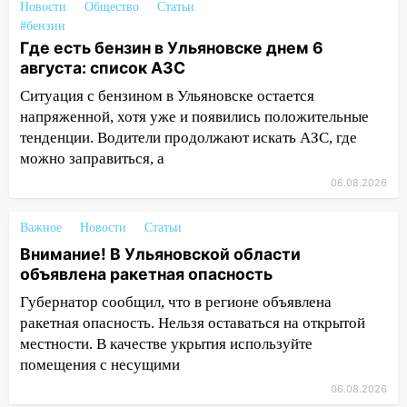
Новости
Общество
Статьи
велосипеда
#бензин
Где есть бензин в Ульяновске днем 6
07:18
В Ульяновск идет
августа: список АЗС
тридцатиградусная жара: какая будет
погода в четверг
Ситуация с бензином в Ульяновске остается
напряженной, хотя уже и появились положительные
06:00
Четыре года борьбы: ульяновские
тенденции. Водители продолжают искать АЗС, где
юристы помогли женщине засудить УК
можно заправиться, а
за плесень на стенах
06.08.2026
05:00
Кому 6 августа звезды сулят
прибыль, а кому — испытания на
Важное
Новости
Статьи
прочность
Внимание! В Ульяновской области
05.08.2026
объявлена ракетная опасность
22:58
Соцсети: на проспекте Тюленева
Губернатор сообщил, что в регионе объявлена
ДТП с мотоциклистом
ракетная опасность. Нельзя оставаться на открытой
местности. В качестве укрытия используйте
20:22
Мошенники обманули 92-летнюю
помещения с несущими
жительницу Ульяновской области
06.08.2026
19:14
Житель Ульяновской области