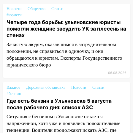
подвез троих незнакомцев на трассе и
Новости
Общество
Статьи
заработал уголовное дело
#юристы
18:14
Прогноз погоды на 6 августа в
Четыре года борьбы: ульяновские юристы
Ульяновской области
помогли женщине засудить УК за плесень на
стенах
18:00
Мотофристайл, рок и силовой
Зачастую людям, оказавшимся в затруднительном
экстрим: в Ульяновске пройдет
положении, не справиться в одиночку, и они
большой фестиваль «Наше время»
обращаются к юристам. Эксперты Государственного
17:30
Где есть бензин в Ульяновске 5
юридического бюро —
августа после рабочего дня: список АЗС
06.08.2026
17:05
«Обыск» по видеосвязи: в
Ульяновске задержали 19-летнюю
Важное
Дорожная обстановка
Новости
Статьи
сообщницу мошенников
#бензин
Где есть бензин в Ульяновске 5 августа
16:12
Едва не перерезал горло: в
после рабочего дня: список АЗС
Вешкайме посиделки с судимым
Ситуация с бензином в Ульяновске остается
знакомым закончились для женщины
напряженной, хотя уже и появились положительные
больницей
тенденции. Водители продолжают искать АЗС, где