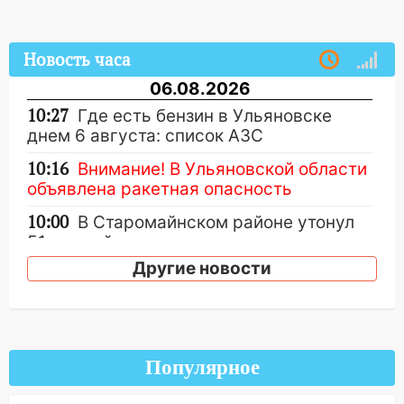
Новость часа
06.08.2026
10:27
Где есть бензин в Ульяновске
днем 6 августа: список АЗС
10:16
Внимание! В Ульяновской области
объявлена ракетная опасность
10:00
В Старомайнском районе утонул
51-летний мужчина
Другие новости
09:50
В Ульяновске черный коршун
застрял в тепловозе
09:44
Ульяновские спасатели помогли
юному велосипедисту на улице
Популярное
Чернышевского
08:21
В Заволжском районе украли два