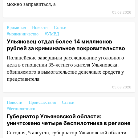
16:06
18-летняя девушка без прав
можно заправиться, а
перевернулась на мопеде и попала в
05.08.2026
больницу
15:59
Ульяновец отдал более 14
Криминал
Новости
Статьи
миллионов рублей за криминальное
#мошенничество
#УМВД
покровительство
Ульяновец отдал более 14 миллионов
рублей за криминальное покровительство
15:32
На «кольце» кроссовер сбил 18-
Полицейские завершили расследование уголовного
летнего мопедиста
дела в отношении 35-летнего жителя Ульяновска,
15:00
В Ульяновске после тройного ДТП
обвиняемого в вымогательстве денежных средств у
госпитализировали 25-летнего байкера
представителя
05.08.2026
14:32
На Ульяновскую область
надвигается жара
Новости
Происшествия
Статьи
14:08
Пешеход переходил по «зебре»:
#беспилотники
подробности серьезной аварии на
Губернатор Ульяновской области:
Фруктовой
уничтожено четыре беспилотника в регионе
13:30
В Димитровграде на улице
Сегодня, 5 августа, губернатор Ульяновской области