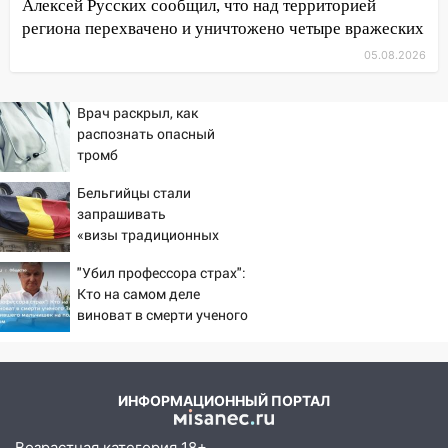
Трудовой горело здание
Алексей Русских сообщил, что над территорией
региона перехвачено и уничтожено четыре вражеских
13:00
Водитель без прав врезался в
05.08.2026
припаркованный автомобиль
12:37
Переезжал «зебру» на
Врач раскрыл, как
велосипеде и попал под колеса
распознать опасный
тромб
12:18
Вспыхнул изнутри: в
Железнодорожном районе горела дача
Бельгийцы стали
запрашивать
11:33
В Засвияжье под колёса авто
«визы традиционных
попал мужчина
ценностей» в посольстве
"Убил профессора страх":
11:17
В Радищевском районе сгорели
РФ
Кто на самом деле
хозяйственные постройки
виноват в смерти ученого
11:00
В Канадее горел жилой дом
Зезина, остановившего
мальчишек на поле с
10:18
Губернатор Ульяновской области:
горохом
уничтожено четыре беспилотника в
ИНФОРМАЦИОННЫЙ ПОРТАЛ
регионе
Возрастная категория 18+