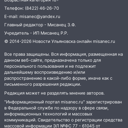
10:00
В Ульяновске дотла сгорел
легковой автомобиль
Телефон: (8422) 46-26-70
E-mail: misanec@yandex.ru
09:39
В Ульяновске будут судить десять
наркодилеров, снабжавших две области
Главный редактор - Мисанец З.Ф.
Учредитель - ИП Мисанец Р.Р.
09:25
Вынесли приговор дебоширам,
избившим мужчину в трамвае
© 2014-2026 Новости Ульяновска онлайн
misanec.ru
08:27
Ульяновская полиция получила
Все права защищены. Вся информация, размещенная на
один из шести уникальных автомобилей
данном веб-сайте, предназначена только для
в России
персонального пользования и не подлежит
дальнейшему воспроизведению и/или
07:02
Жара отступит: какой будет
распространению в какой-либо форме, иначе как с
погода в Ульяновске днем 5 августа
письменного разрешения редакции.
06:10
Двое мигрантов изнасиловали 13-
Редакция может не разделять мнение авторов.
летнюю девочку в центре Ульяновска
"Информационный портал misanec.ru" зарегистрирован
в Федеральной службе по надзору в сфере связи,
06:00
Мертвеца выкопали, посадили в
информационных технологий и массовых
мешок и попытались утопить в Волге
коммуникаций. Свидетельство о регистрации средства
05:30
Астрологи назвали самый
массовой информации ЭЛ №ФС 77 - 61045 от