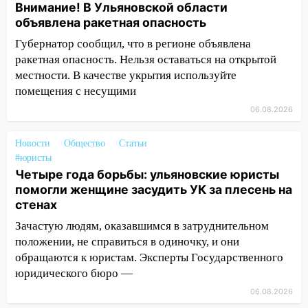
Внимание! В Ульяновской области
опасность» на территории Ульяновской
объявлена ракетная опасность
области
Губернатор сообщил, что в регионе объявлена
11:30
Кабмин РФ разрешил до 1 июля
ракетная опасность. Нельзя оставаться на открытой
2027 года импорт, выпуск и обращение
местности. В качестве укрытия используйте
бензина Евро 2, Евро 3, Евро 4
помещения с несущими
11:12
Соцсети: на Рябикова автомобиль
06.08.2026
врезался в забор
Новости
Общество
Статьи
10:27
Где есть бензин в Ульяновске
#юристы
днем 6 августа: список АЗС
Четыре года борьбы: ульяновские юристы
10:16
помогли женщине засудить УК за плесень на
Внимание! В Ульяновской области
стенах
объявлена ракетная опасность
Зачастую людям, оказавшимся в затруднительном
10:00
В Старомайнском районе утонул
положении, не справиться в одиночку, и они
51-летний мужчина
обращаются к юристам. Эксперты Государственного
09:50
В Ульяновске черный коршун
юридического бюро —
застрял в тепловозе
06.08.2026