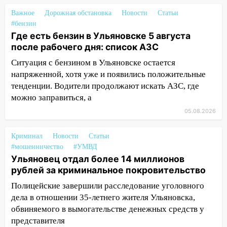
09:44
Ульяновские спасатели помогли
юному велосипедисту на улице
Важное
Дорожная обстановка
Новости
Статьи
Чернышевского
#бензин
Где есть бензин в Ульяновске 5 августа
08:21
В Заволжском районе украли два
после рабочего дня: список АЗС
велосипеда
Ситуация с бензином в Ульяновске остается
07:18
В Ульяновск идет
напряженной, хотя уже и появились положительные
тридцатиградусная жара: какая будет
тенденции. Водители продолжают искать АЗС, где
погода в четверг
можно заправиться, а
05.08.2026
06:00
Четыре года борьбы: ульяновские
юристы помогли женщине засудить УК
за плесень на стенах
Криминал
Новости
Статьи
#мошенничество
#УМВД
05:00
Кому 6 августа звезды сулят
Ульяновец отдал более 14 миллионов
прибыль, а кому — испытания на
рублей за криминальное покровительство
прочность
Полицейские завершили расследование уголовного
05.08.2026
дела в отношении 35-летнего жителя Ульяновска,
22:58
Соцсети: на проспекте Тюленева
обвиняемого в вымогательстве денежных средств у
ДТП с мотоциклистом
представителя