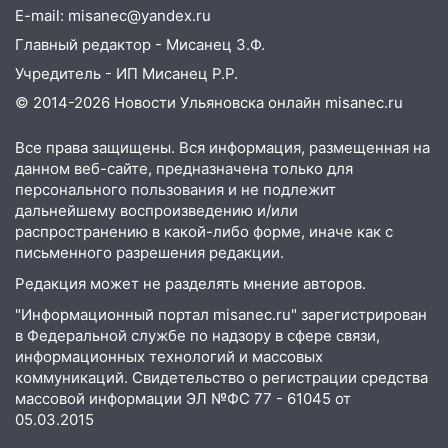
Вешкайме посиделки с судимым
E-mail: misanec@yandex.ru
знакомым закончились для женщины
Главный редактор - Мисанец З.Ф.
больницей
Учредитель - ИП Мисанец Р.Р.
16:06
18-летняя девушка без прав
© 2014-2026 Новости Ульяновска онлайн
misanec.ru
перевернулась на мопеде и попала в
больницу
Все права защищены. Вся информация, размещенная на
данном веб-сайте, предназначена только для
15:59
Ульяновец отдал более 14
персонального пользования и не подлежит
миллионов рублей за криминальное
дальнейшему воспроизведению и/или
покровительство
распространению в какой-либо форме, иначе как с
письменного разрешения редакции.
15:32
На «кольце» кроссовер сбил 18-
летнего мопедиста
Редакция может не разделять мнение авторов.
"Информационный портал misanec.ru" зарегистрирован
15:00
В Ульяновске после тройного ДТП
в Федеральной службе по надзору в сфере связи,
госпитализировали 25-летнего байкера
информационных технологий и массовых
14:32
На Ульяновскую область
коммуникаций. Свидетельство о регистрации средства
надвигается жара
массовой информации ЭЛ №ФС 77 - 61045 от
05.03.2015
14:08
Пешеход переходил по «зебре»: