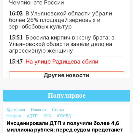
Чемпионате России
16:02
В Ульяновской области убрали
более 28% площадей зерновых и
зернобобовых культур
15:51
Бросила кирпич в жену брата: в
Ульяновской области завели дело на
агрессивную женщину
15:47
На улице Радищева сбили
курьера: крупная авария в Ульяновске
Другие новости
15:15
Проводил до квартиры и ограбил:
новый кавалер женщины оказался
рецидивистом
Популярное
14:26
В Ульяновске ограничат движение
по улице Ефремова
Криминал
Новости
Статьи
#аварии
#ДТП
#СК
#УМВД
14:23
67% ульяновцев готовы
Инсценировали ДТП и получили более 4,6
передумать увольняться, если им
миллиона рублей: перед судом предстанет