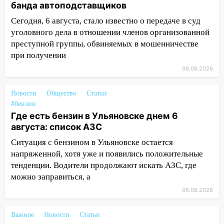
повысят зарплату
банда автоподставщиков
14:01
Инсценировали ДТП и получили
Сегодня, 6 августа, стало известно о передаче в суд
более 4,6 миллиона рублей: перед
уголовного дела в отношении членов организованной
судом предстанет банда
преступной группы, обвиняемых в мошенничестве
автоподставщиков
при получении
13:36
06.08.2026
В Инзе произошел крупный пожар
13:00
В суде защитили репутацию
Новости
Общество
Статьи
мужчины, которого необоснованно
#бензин
обвиняли в жестоком обращении с
Где есть бензин в Ульяновске днем 6
животными
августа: список АЗС
12:28
Миллион на «льготниках»: в
Ситуация с бензином в Ульяновске остается
Ульяновской области перевозчик
напряженной, хотя уже и появились положительные
провернул хитрую схему с чужими
тенденции. Водители продолжают искать АЗС, где
проездными
можно заправиться, а
12:10
06.08.2026
Ульяновский алиментщик накопил
120 тысяч долга
Важное
Новости
Статьи
11:49
Снят режим «Ракетная