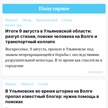
машину во время сильного ливня в
Ульяновске
Популярное
11:00
В Ульяновской области люди в
Новости
Обзор
Происшествия
Статьи
СНТ сидят без света
#итоги дня
10:13
Итоги 9 августа в Ульяновской области:
Прокуратура подвела итоги
разгул стихии, поиски человека на Волге и
недели в Ульяновской области
транспортный коллапс
09:18
Из-за ливня заблокировано
Воскресенье, 9 августа, прошло в Ульяновске под
движение трамваев в Ульяновске
знаком непрекращающейся борьбы с последствиями
09:15
Ураган, изнасилование ребенка,
разрушительной непогоды. В то время как спасатели и
автоподставы и атака беспилотников:
городские
важные итоги прошедшей недели в
09.08.2026
Ульяновской области
08:20
В Ульяновске восстановили
Важное
Новости
Статьи
трамвайную и троллейбусную
В Ульяновске во время шторма на Волге
инфраструктуру после шторма
пропал известный блогер: нужна помощь в
поисках
08:19
Внимание! В Цильнинском районе