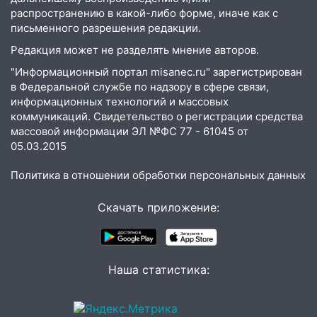
сошёл с рельсов
распространению в какой-либо форме, иначе как с
письменного разрешения редакции.
13:22
Упавшие деревья перекрыли
дороги в Ульяновске: фото
Редакция может не разделять мнение авторов.
13:17
Непогода в Ульяновске не
"Информационный портал misanec.ru" зарегистрирован
закончится сегодня: сильные ливни
в Федеральной службе по надзору в сфере связи,
информационных технологий и массовых
сохранятся 9 августа
коммуникаций. Свидетельство о регистрации средства
13:15
Трижды «брал в долг» без спроса:
массовой информации ЭЛ №ФС 77 - 61045 от
житель Вешкаймского района похитил у
05.03.2015
знакомого 191 тысячу рублей
Политика в отношении обработки персональных данных
13:14
Ураган оторвал светофор на
проспекте Филатова в Ульяновске
Скачать приложение:
13:12
Дерево пробило крышу дома на
Новгородской в Ульяновске и рухнуло
на электрощит
Наша статистика:
13:10
В Заволжском районе дерево
упало во дворе