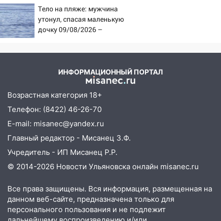
русских
после непогоды
Тело на пляже: мужчина
утонул, спасая маленькую
13:59
В Новом городе ураганным
дочку 09/08/2026 –
ветром сорвало опалубку со
Новости
строящегося дома
13:54
В мэрии Ульяновска рассказали,
ИНФОРМАЦИОННЫЙ ПОРТАЛ
как устраняют последствия мощного
шторма
Возрастная категория 18+
13:49
Стихия продолжает крушить
Телефон: (8422) 46-26-70
Ульяновск: дерево рухнуло на дом на
E-mail: misanec@yandex.ru
Орджоникидзе
Главный редактор - Мисанец З.Ф.
13:47
На Нижней Террасе мощным
Учредитель - ИП Мисанец Р.Р.
ветром вырвало дерево с корнем
© 2014-2026 Новости Ульяновска онлайн
misanec.ru
13:46
Сильный ветер сорвал крышу с
СТО на проспекте Созидателей
Все права защищены. Вся информация, размещенная на
данном веб-сайте, предназначена только для
13:35
Непогода продолжает бить по
персонального пользования и не подлежит
транспорту: в Ульяновске трамвай
дальнейшему воспроизведению и/или