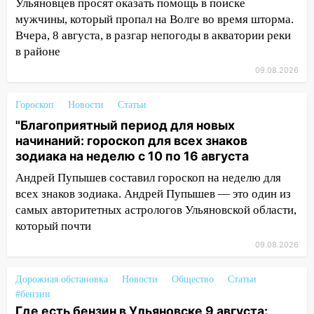
пропал 67-летний мужчина
Ульяновцев просят оказать помощь в поиске
мужчины, который пропал на Волге во время шторма.
08:11
На Ульяновск снова надвигается
Вчера, 8 августа, в разгар непогоды в акватории реки
непогода
в районе
07:30
Евро-3 вместо Евро-5: что
09.08.2026
означают классы бензина и можно ли
заливать «старое» топливо в
Гороскоп
Новости
Статьи
современные автомобили
"Благоприятный период для новых
начинаний: гороскоп для всех знаков
06:30
Какая погода будет в Ульяновской
зодиака на неделю с 10 по 16 августа
области днем 9 августа
Андрей Пупышев составил гороскоп на неделю для
05:05
День, когда всё может
всех знаков зодиака. Андрей Пупышев — это один из
измениться: гороскоп на 9 августа —
самых авторитетных астрологов Ульяновской области,
три знака получат шанс, который нельзя
который почти
упустить
09.08.2026
08.08.2026
20:10
Во время урагана в Ульяновске на
Дорожная обстановка
Новости
Общество
Статьи
Волге перевернулась лодка
#бензин
Где есть бензин в Ульяновске 9 августа: