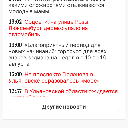
какими сложностями сталкиваются
молодые мамы
13:02
Соцсети: на улице Розы
Люксембург дерево упало на
автомобиль
13:00
«Благоприятный период для
новых начинаний: гороскоп для всех
знаков зодиака на неделю с 10 по 16
августа
13:00
На проспекте Тюленева в
Ульяновске образовалось «море»
12:57
В Ульяновской области ожидается
крупный град
Другие новости
12:11
Где есть бензин в Ульяновске 9
августа: список АЗС
11:55
Соцсети: светофор упал на