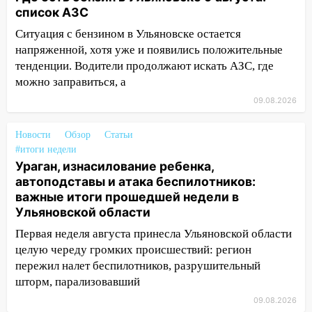
19:55
В Ульяновске упавшее дерево
список АЗС
заблокировало в машине двух женщин
Ситуация с бензином в Ульяновске остается
17:15
В Ульяновской области
напряженной, хотя уже и появились положительные
ремонтируют девять мостов: один уже
тенденции. Водители продолжают искать АЗС, где
готов, ещё два — почти завершены
можно заправиться, а
17:00
«Ульяновскалипсис»: последствия
09.08.2026
урагана 8 августа
Новости
Обзор
Статьи
16:38
Прогноз погоды в Ульяновской
#итоги недели
области на 9 августа
Ураган, изнасилование ребенка,
16:34
Из-за мощной непогоды в
автоподставы и атака беспилотников:
Ульяновске отменили фестиваль «Наше
важные итоги прошедшей недели в
время»
Ульяновской области
Первая неделя августа принесла Ульяновской области
16:17
Мелекесский район первым в
целую череду громких происшествий: регион
Ульяновской области намолотил более
пережил налет беспилотников, разрушительный
100 тысяч тонн зерна
шторм, парализовавший
15:17
В колледжи и техникумы
09.08.2026
Ульяновской области подали более 10