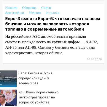
тысяч заявлений
Новости
Общество
Статьи
15:04
Фоторепортаж с улиц Ульяновска
#автомобили
#бензин
#топливо
после шторма: поваленные деревья и
Евро-3 вместо Евро-5: что означают классы
затопленные улицы
бензина и можно ли заливать «старое»
топливо в современные автомобили
14:28
Ураган вырвал остановку на улице
На российских АЗС автомобилисты привыкли
Деева в Заволжье
смотреть прежде всего на крупные цифры — АИ-92,
14:26
Жители Ульяновска сами
АИ-95 или АИ-98. Однако у бензина есть еще одна
пытаются расчистить ливнёвки, не
характеристика, которая обычно
дождавшись коммунальщиков
09.08.2026
14:16
Шторм продолжает ломать город:
на улице Любови Шевцовой рухнул
Sana: Россия и Сирия
светофор
определили судьбу
военных баз
14:14
Студента из Ульяновска обманули
мошенники под видом преподавателя
Коц: Вучич поразительно
мягко отреагировал на
14:12
Куда жаловаться ульяновцам на
вопрос об убийстве
упавшее дерево или затопленную улицу