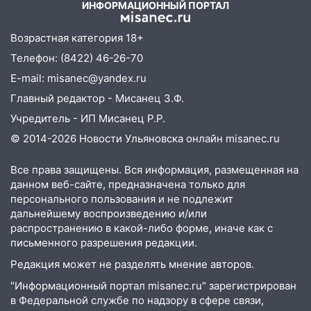
ИНФОРМАЦИОННЫЙ ПОРТАЛ
10:26
На нескольких улицах Ульяновска
временно отключили холодную воду
Возрастная категория 18+
10:14
В Ульяновске двоих участников
Телефон: (8422) 46-26-70
коррупционной схемы при ЦГКБ
E-mail: misanec@yandex.ru
отправили в колонию на 7 и 8 лет
Главный редактор - Мисанец З.Ф.
09:52
Ночью беспилотники сбили над
Учредитель - ИП Мисанец Р.Р.
соседними Татарстаном и Саратовской
© 2014-2026 Новости Ульяновска онлайн
misanec.ru
областью
09:41
Диана Шурыгина уверовала в
Все права защищены. Вся информация, размещенная на
Бога в СИЗО
данном веб-сайте, предназначена только для
персонального пользования и не подлежит
09:35
В Ульяновске директора фирмы
дальнейшему воспроизведению и/или
будут судить за неуплату налогов на 48
распространению в какой-либо форме, иначе как с
млн рублей
письменного разрешения редакции.
Редакция может не разделять мнение авторов.
08:22
Подросток на питбайке сбил
велосипедистку: пострадали двое
"Информационный портал misanec.ru" зарегистрирован
в Федеральной службе по надзору в сфере связи,
07:20
Жара возвращается: ожидается