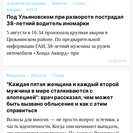
Дорожная обстановка
Новости
Статьи
пешеходных переходах
#авария
#ДТП
14:40
На проспекте Гая в Ульяновске
Под Ульяновском при развороте пострадал
запретили остановку автомобилей на
38-летний водитель иномарки
50-метровом участке
5 августа в 16:34 произошла крупная авария в
Цильнинском районе. По предварительной
14:22
В Новом городе 8 августа пройдет
информации ГАИ, 38-летний мужчина за рулем
большой фестиваль «Наше время» с
автомобиля «Хонда Аккорд» при
мотофристайлом и концертом
«Мураками»
07.08.2026
14:04
Жару смоет ливнями: прогноз
Медицина
Новости
Статьи
погоды в Ульяновской области на
выходные 8-9 августа
"Каждая пятая женщина и каждый второй
мужчина в мире сталкиваются с
13:30
В Ульяновске транспортные
алопецией": врач рассказал, чем может
полицейские проведут акцию «Час
быть вызвано облысение и как с этим
пассажира»
справиться
13:20
В Ульяновске за один день
Волосы для многих — не просто вопрос эстетики, а
обокрали женщину на пляже и
часть идентичности. Когда они начинают выпадать,
подростка в сквере