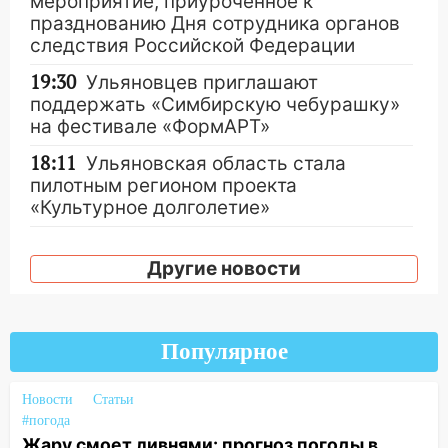
мероприятие, приуроченное к
празднованию Дня сотрудника органов
следствия Российской Федерации
19:30
Ульяновцев приглашают
поддержать «Симбирскую чебурашку»
на фестивале «ФормАРТ»
18:11
Ульяновская область стала
пилотным регионом проекта
«Культурное долголетие»
17:16
В реанимацию Ульяновской
областной больницы поступили шесть
Другие новости
новых аппаратов ИВЛ
16:51
В Чердаклинском районе
ремонтируют дороги, ставят остановки
Популярное
и проводят новое освещение
Новости
Статьи
16:35
В Ульяновске установили ещё
#погода
девять бункеров для крупногабаритного
Жару смоет ливнями: прогноз погоды в