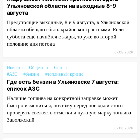
мусора
Ульяновской области на выходные 8-9
16:26
В Ульяновске бесплатно покажут
августа
матч «Волги» под открытым небом
Предстоящие выходные, 8 и 9 августа, в Ульяновской
области обещают быть крайне контрастными. Если
16:12
В Ульяновском госуниверситете
суббота ещё начнётся с жары, то уже во второй
разработают отечественный прибор для
половине дня погода
цифровой ПЦР
07.08.2026
15:47
Ульяновцы могут вернуть деньги
за абонементы закрывшегося фитнес-
Новости
Общество
Статьи
клуба «Рекорд-Fitness»
#АЗС
#бензин
#топливный кризис
15:34
После вмешательства
Где есть бензин в Ульяновске 7 августа:
прокуратуры в селах Ульяновской
список АЗС
области привели в порядок детские
Наличие топлива на конкретной заправке может
площадки
быстро измениться, поэтому перед поездкой стоит
проверять свежесть отметки и нужную марку топлива.
15:27
Прокуратура проверяет
Заволжский
капремонт школы в селе Кивать
07.08.2026
15:08
В Кузоватово после прокурорской
проверки обновили разметку на