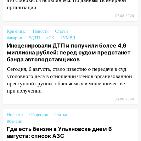
это становится испытанием. По данным Всемирной
организации
13:01
В Димитровграде мужчина
07.08.2026
выбросил из машины страйкбольную
гранату: его задержали
Криминал
Новости
Статьи
12:34
На Ульяновскую область
#аварии
#ДТП
#СК
#УМВД
надвигается сильнейшая непогода: град
Инсценировали ДТП и получили более 4,6
и шквал до 27 м/с
миллиона рублей: перед судом предстанет
банда автоподставщиков
12:31
Ульяновец хотел купить иномарку
из Европы и потерял 760 тысяч рублей
Сегодня, 6 августа, стало известно о передаче в суд
уголовного дела в отношении членов организованной
12:20
В Чердаклинском районе
преступной группы, обвиняемых в мошенничестве
столкнулись «Лада» и Chevrolet:
при получении
пострадал 14-летний подросток
06.08.2026
12:00
Где есть бензин в Ульяновске 7
августа: список АЗС
Новости
Общество
Статьи
#бензин
11:50
Заснул рядом с ребёнком и
Где есть бензин в Ульяновске днем 6
случайно задушил его: суд вынес
августа: список АЗС
приговор