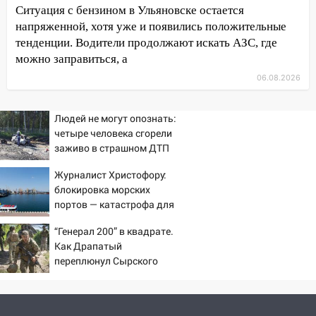
Ситуация с бензином в Ульяновске остается
11:38
В Ленинском районе пожар
напряженной, хотя уже и появились положительные
полностью уничтожил дачный дом и
тенденции. Водители продолжают искать АЗС, где
сарай
можно заправиться, а
11:38
В Госдуме предложили отменить
06.08.2026
ЕГЭ с 2027 года
11:25
В Ульяновске ИИ будет выявлять
Людей не могут опознать:
нарушителей на контейнерных
четыре человека сгорели
заживо в страшном ДТП
площадках
на трассе 07/08/2026 –
11:20
Журналист Христофору:
Ульяновская шахматистка
Новости
блокировка морских
Валерия Клейменова выиграла два
портов — катастрофа для
золота в составе сборной мира
Украины
11:16
“Генерал 200” в квадрате.
В Ульяновске открыли памятную
Как Драпатый
доску декабристу Кондратию Рылееву
переплюнул Сырского
10:40
В Ульяновске спасатели ночью
нашли потерявшегося в заброшенных
садах 79-летнего мужчину