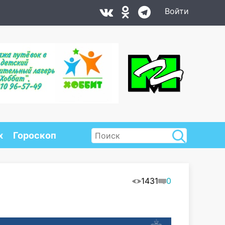
Войти
х
Гороскоп
1431
0