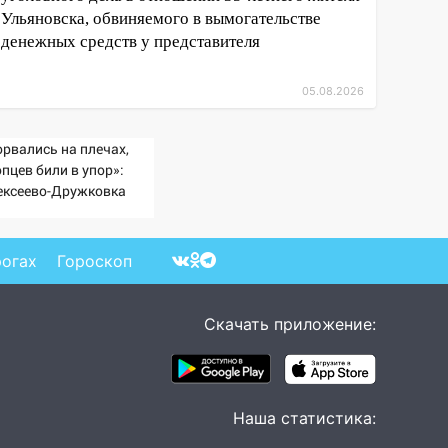
Ульяновска, обвиняемого в вымогательстве
денежных средств у представителя
05.08.2026
орвались на плечах,
пцев били в упор»:
ексеево-Дружковка
ала могильником для
тах Мадьяра»
рогах
Гороскоп
Скачать приложение:
Наша статистика: