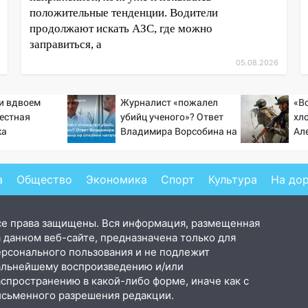
положительные тенденции. Водители
продолжают искать АЗС, где можно
заправиться, а
05.08.2026
ти вдвоем
Журналист «пожалел
«В
вестная
убийц ученого»? Ответ
хло
ка
Владимира Ворсобина на
Ал
ла роман
отклики читателей
ст
 и Исаковой
«п
а
Общество
Экономика
Спорт
Культура
На до
се права защищены. Вся информация, размещенная
 данном веб-сайте, предназначена только для
ерсонального пользования и не подлежит
альнейшему воспроизведению и/или
аспространению в какой-либо форме, иначе как с
исьменного разрешения редакции.