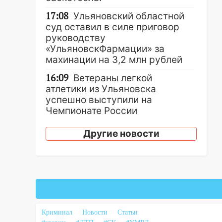
17:08
Ульяновский областной
суд оставил в силе приговор
руководству
«УльяновскФармации» за
махинации на 3,2 млн рублей
16:09
Ветераны легкой
атлетики из Ульяновска
успешно выступили на
Чемпионате России
16:02
В Ульяновской области
Другие новости
убрали более 28% площадей
зерновых и зернобобовых
культур
15:51
Бросила кирпич в жену
брата: в Ульяновской области
завели дело на агрессивную
женщину
Криминал
Новости
Статьи