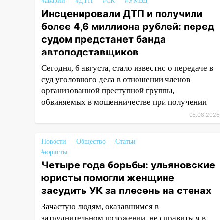
#аварии
#ДТП
#СК
#УМВД
15:47
На улице Радищева
Инсценировали ДТП и получили
сбили курьера: крупная авария
более 4,6 миллиона рублей: перед
в Ульяновске
судом предстанет банда
15:15
Проводил до квартиры и
автоподставщиков
ограбил: новый кавалер
Сегодня, 6 августа, стало известно о передаче в
женщины оказался
суд уголовного дела в отношении членов
рецидивистом
организованной преступной группы,
14:26
В Ульяновске ограничат
обвиняемых в мошенничестве при получении
движение по улице Ефремова
06.08.2026
14:23
67% ульяновцев готовы
передумать увольняться, если
Новости
Общество
Статьи
им повысят зарплату
#юристы
Четыре года борьбы: ульяновские
14:01
Инсценировали ДТП и
юристы помогли женщине
получили более 4,6 миллиона
рублей: перед судом
засудить УК за плесень на стенах
предстанет банда
Зачастую людям, оказавшимся в
автоподставщиков
затруднительном положении, не справиться в