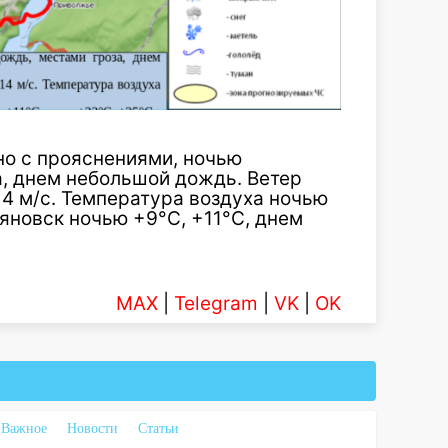
но с прояснениями, ночью
, днем небольшой дождь. Ветер
14 м/с. Температура воздуха ночью
льяновск ночью +9°С, +11°С, днем
MAX
|
Telegram
|
VK
|
OK
Важное
Новости
Статьи