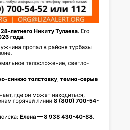
т
28-летнего Никиту Тулаева
. Его
026 года
.
мужчина пропал в районе турбазы
оне.
ормальное телосложение, светло-
но-синюю толстовку
,
темно-серые
нает, где он может находиться,
онам горячей линии
8 (800) 700-54-
поиска:
Елена — 8 938 430-40-88
.