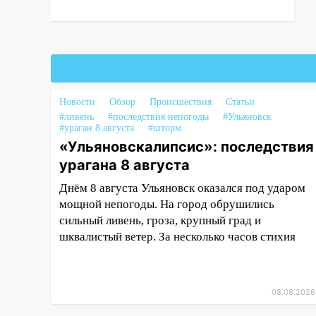
14:26
Жители Ульяновска сами
пытаются расчистить ливнёвки,
не дождавшись
коммунальщиков
14:16
Шторм продолжает
ломать город: на улице Любови
Новости
Обзор
Происшествия
Статьи
Шевцовой рухнул светофор
#ливень
#последствия непогоды
#Ульяновск
#ураган 8 августа
#шторм
14:14
Студента из Ульяновска
«Ульяновскалипсис»: последствия
обманули мошенники под
урагана 8 августа
видом преподавателя
Днём 8 августа Ульяновск оказался под ударом
14:12
Куда жаловаться
мощной непогоды. На город обрушились
ульяновцам на упавшее дерево
сильный ливень, гроза, крупный град и
или затопленную улицу после
шквалистый ветер. За несколько часов стихия
непогоды
13:59
В Новом городе
ураганным ветром сорвало
08.08.2026
опалубку со строящегося дома