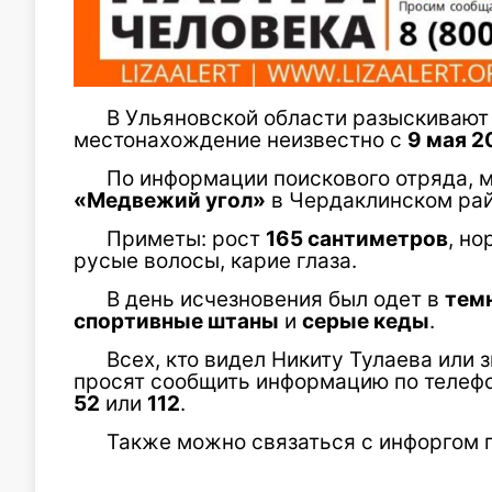
В Ульяновской области разыскиваю
местонахождение неизвестно с
9 мая 2
По информации поискового отряда, 
«Медвежий угол»
в Чердаклинском рай
Приметы: рост
165 сантиметров
, н
русые волосы, карие глаза.
В день исчезновения был одет в
тем
спортивные штаны
и
серые кеды
.
Всех, кто видел Никиту Тулаева или з
просят сообщить информацию по телеф
52
или
112
.
Также можно связаться с инфоргом 