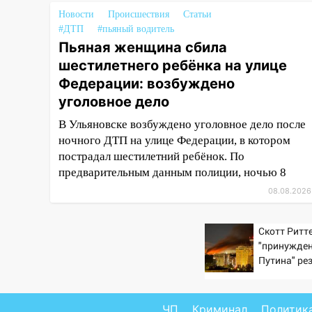
13:54
В мэрии Ульяновска
Новости
Происшествия
Статьи
рассказали, как устраняют
#ДТП
#пьяный водитель
последствия мощного шторма
Пьяная женщина сбила
13:49
шестилетнего ребёнка на улице
Стихия продолжает
крушить Ульяновск: дерево
Федерации: возбуждено
рухнуло на дом на
уголовное дело
Орджоникидзе
В Ульяновске возбуждено уголовное дело после
13:47
На Нижней Террасе
ночного ДТП на улице Федерации, в котором
мощным ветром вырвало
пострадал шестилетний ребёнок. По
дерево с корнем
предварительным данным полиции, ночью 8
13:46
Сильный ветер сорвал
08.08.2026
крышу с СТО на проспекте
Созидателей
Скотт Ритте
"принужден
13:35
Непогода продолжает
Путина" ре
бить по транспорту: в
крах режим
Ульяновске трамвай сошёл с
рельсов
ЧП
Криминал
Политик