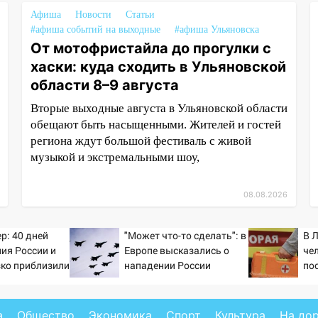
Афиша
Новости
Статьи
#афиша событий на выходные
#афиша Ульяновска
От мотофристайла до прогулки с
хаски: куда сходить в Ульяновской
области 8–9 августа
Вторые выходные августа в Ульяновской области
обещают быть насыщенными. Жителей и гостей
региона ждут большой фестиваль с живой
музыкой и экстремальными шоу,
08.08.2026
р: 40 дней
"Может что-то сделать": в
В 
ия России и
Европе высказались о
че
зко приблизили
нападении России
по
а Зеленского
а
Общество
Экономика
Спорт
Культура
На до