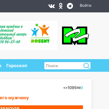
Войти
х
Гороскоп
1095
0
его мужчину