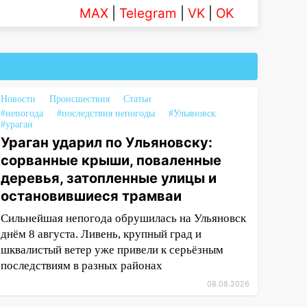
MAX
|
Telegram
|
VK
|
OK
Новости
Происшествия
Статьи
#непогода
#последствия непогоды
#Ульяновск
#ураган
Ураган ударил по Ульяновску:
сорванные крыши, поваленные
деревья, затопленные улицы и
остановившиеся трамваи
Сильнейшая непогода обрушилась на Ульяновск
днём 8 августа. Ливень, крупный град и
шквалистый ветер уже привели к серьёзным
последствиям в разных районах
08.08.2026