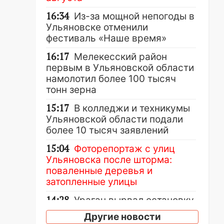
16:34
Из-за мощной непогоды в
Ульяновске отменили
фестиваль «Наше время»
16:17
Мелекесский район
первым в Ульяновской области
намолотил более 100 тысяч
тонн зерна
15:17
В колледжи и техникумы
Ульяновской области подали
более 10 тысяч заявлений
15:04
Фоторепортаж с улиц
Ульяновска после шторма:
поваленные деревья и
затопленные улицы
14:28
Ураган вырвал остановку
на улице Деева в Заволжье
Другие новости