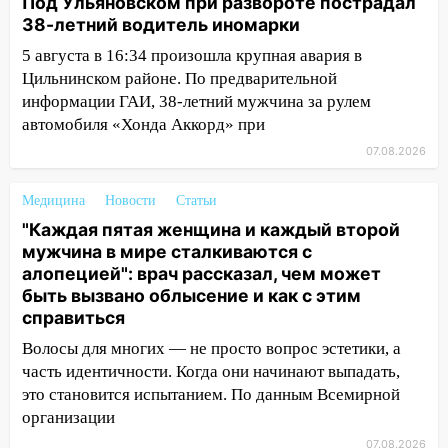
12:00
Под Ульяновском при развороте пострадал
Где есть бензин в Ульяновске 7
38-летний водитель иномарки
августа: список АЗС
5 августа в 16:34 произошла крупная авария в
11:50
Заснул рядом с ребёнком и
Цильнинском районе. По предварительной
случайно задушил его: суд вынес
информации ГАИ, 38-летний мужчина за рулем
приговор
автомобиля «Хонда Аккорд» при
11:38
В Ленинском районе пожар
07.08.2026
полностью уничтожил дачный дом и
сарай
Медицина
Новости
Статьи
11:38
В Госдуме предложили отменить
"Каждая пятая женщина и каждый второй
ЕГЭ с 2027 года
мужчина в мире сталкиваются с
алопецией": врач рассказал, чем может
11:25
В Ульяновске ИИ будет выявлять
быть вызвано облысение и как с этим
нарушителей на контейнерных
справиться
площадках
Волосы для многих — не просто вопрос эстетики, а
11:20
Ульяновская шахматистка
часть идентичности. Когда они начинают выпадать,
Валерия Клейменова выиграла два
это становится испытанием. По данным Всемирной
золота в составе сборной мира
организации
11:16
В Ульяновске открыли памятную
07.08.2026