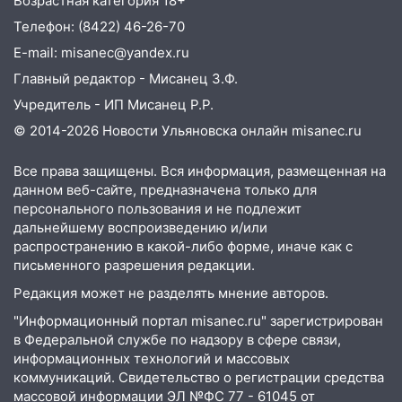
Возрастная категория 18+
06.08.2026
Телефон: (8422) 46-26-70
23:20
Прогноз погоды на 7 августа в
E-mail: misanec@yandex.ru
Ульяновской области
Главный редактор - Мисанец З.Ф.
20:04
Ульяновцев приглашают на забег,
Учредитель - ИП Мисанец Р.Р.
посвящённый Дню воздушного флота
© 2014-2026 Новости Ульяновска онлайн
misanec.ru
России
Все права защищены. Вся информация, размещенная на
19:12
В Ульяновской области
данном веб-сайте, предназначена только для
руководителя частной компании
персонального пользования и не подлежит
наказали за сокрытие прошлого своего
дальнейшему воспроизведению и/или
сотрудник
распространению в какой-либо форме, иначе как с
18:02
В Ульяновск едут звезды
письменного разрешения редакции.
баскетбола!
Редакция может не разделять мнение авторов.
17:08
Ульяновский областной суд
"Информационный портал misanec.ru" зарегистрирован
оставил в силе приговор руководству
в Федеральной службе по надзору в сфере связи,
«УльяновскФармации» за махинации на
информационных технологий и массовых
3,2 млн рублей
коммуникаций. Свидетельство о регистрации средства
массовой информации ЭЛ №ФС 77 - 61045 от