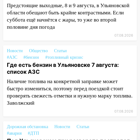
полицейские проведут акцию «Час
Предстоящие выходные, 8 и 9 августа, в Ульяновской
пассажира»
области обещают быть крайне контрастными. Если
суббота ещё начнётся с жары, то уже во второй
13:20
В Ульяновске за один день
половине дня погода
обокрали женщину на пляже и
подростка в сквере
07.08.2026
13:01
В Димитровграде мужчина
Новости
Общество
Статьи
выбросил из машины страйкбольную
#АЗС
#бензин
#топливный кризис
гранату: его задержали
Где есть бензин в Ульяновске 7 августа:
12:34
список АЗС
На Ульяновскую область
надвигается сильнейшая непогода: град
Наличие топлива на конкретной заправке может
и шквал до 27 м/с
быстро измениться, поэтому перед поездкой стоит
проверять свежесть отметки и нужную марку топлива.
12:31
Ульяновец хотел купить иномарку
Заволжский
из Европы и потерял 760 тысяч рублей
07.08.2026
12:20
В Чердаклинском районе
столкнулись «Лада» и Chevrolet:
Дорожная обстановка
Новости
Статьи
пострадал 14-летний подросток
#авария
#ДТП