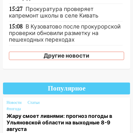
15:27
Прокуратура проверяет
капремонт школы в селе Кивать
15:08
В Кузоватово после прокурорской
проверки обновили разметку на
пешеходных переходах
14:40
На проспекте Гая в Ульяновске
Другие новости
запретили остановку автомобилей на
50-метровом участке
14:22
В Новом городе 8 августа пройдет
большой фестиваль «Наше время» с
мотофристайлом и концертом
Популярное
«Мураками»
Новости
Статьи
14:04
Жару смоет ливнями: прогноз
#погода
погоды в Ульяновской области на
Жару смоет ливнями: прогноз погоды в
выходные 8-9 августа
Ульяновской области на выходные 8-9
13:30
августа
В Ульяновске транспортные