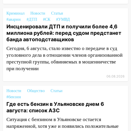
доску декабристу Кондратию Рылееву
Криминал
Новости
Статьи
10:40
В Ульяновске спасатели ночью
#аварии
#ДТП
#СК
#УМВД
нашли потерявшегося в заброшенных
Инсценировали ДТП и получили более 4,6
садах 79-летнего мужчину
миллиона рублей: перед судом предстанет
банда автоподставщиков
10:26
На нескольких улицах Ульяновска
временно отключили холодную воду
Сегодня, 6 августа, стало известно о передаче в суд
уголовного дела в отношении членов организованной
10:14
В Ульяновске двоих участников
преступной группы, обвиняемых в мошенничестве
коррупционной схемы при ЦГКБ
при получении
отправили в колонию на 7 и 8 лет
06.08.2026
09:52
Ночью беспилотники сбили над
соседними Татарстаном и Саратовской
Новости
Общество
Статьи
областью
#бензин
Где есть бензин в Ульяновске днем 6
09:41
Диана Шурыгина уверовала в
августа: список АЗС
Бога в СИЗО
Ситуация с бензином в Ульяновске остается
09:35
В Ульяновске директора фирмы
напряженной, хотя уже и появились положительные
будут судить за неуплату налогов на 48