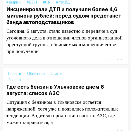
#аварии
#ДТП
#СК
#УМВД
Инсценировали ДТП и получили более 4,6
15:15
Проводил до квартиры и ограбил:
миллиона рублей: перед судом предстанет
новый кавалер женщины оказался
банда автоподставщиков
рецидивистом
Сегодня, 6 августа, стало известно о передаче в суд
14:26
В Ульяновске ограничат движение
уголовного дела в отношении членов организованной
по улице Ефремова
преступной группы, обвиняемых в мошенничестве
14:23
67% ульяновцев готовы
при получении
передумать увольняться, если им
06.08.2026
повысят зарплату
14:01
Новости
Инсценировали ДТП и получили
Общество
Статьи
#бензин
более 4,6 миллиона рублей: перед
Где есть бензин в Ульяновске днем 6
судом предстанет банда
августа: список АЗС
автоподставщиков
Ситуация с бензином в Ульяновске остается
13:36
В Инзе произошел крупный пожар
напряженной, хотя уже и появились положительные
13:00
В суде защитили репутацию
тенденции. Водители продолжают искать АЗС, где
мужчины, которого необоснованно
можно заправиться, а
обвиняли в жестоком обращении с
06.08.2026