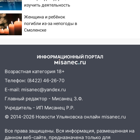
юристы помогли женщине засудить УК
изучить деятельность
за плесень на стенах
партии Яблоко
Женщина и ребёнок
05:00
Кому 6 августа звезды сулят
погибли из-за непогоды в
прибыль, а кому — испытания на
Смоленске
прочность
05.08.2026
22:58
Соцсети: на проспекте Тюленева
ИНФОРМАЦИОННЫЙ ПОРТАЛ
ДТП с мотоциклистом
Возрастная категория 18+
20:22
Мошенники обманули 92-летнюю
Телефон: (8422) 46-26-70
жительницу Ульяновской области
E-mail: misanec@yandex.ru
19:14
Житель Ульяновской области
Главный редактор - Мисанец З.Ф.
подвез троих незнакомцев на трассе и
заработал уголовное дело
Учредитель - ИП Мисанец Р.Р.
© 2014-2026 Новости Ульяновска онлайн
misanec.ru
18:14
Прогноз погоды на 6 августа в
Ульяновской области
Все права защищены. Вся информация, размещенная на
18:00
Мотофристайл, рок и силовой
данном веб-сайте, предназначена только для