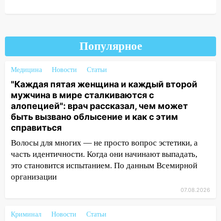
18:02
В Ульяновск едут звезды
баскетбола!
17:08
Ульяновский областной суд
Популярное
оставил в силе приговор руководству
«УльяновскФармации» за махинации на
3,2 млн рублей
Медицина
Новости
Статьи
"Каждая пятая женщина и каждый второй
16:09
Ветераны легкой атлетики из
мужчина в мире сталкиваются с
Ульяновска успешно выступили на
алопецией": врач рассказал, чем может
Чемпионате России
быть вызвано облысение и как с этим
справиться
16:02
В Ульяновской области убрали
более 28% площадей зерновых и
Волосы для многих — не просто вопрос эстетики, а
зернобобовых культур
часть идентичности. Когда они начинают выпадать,
это становится испытанием. По данным Всемирной
15:51
Бросила кирпич в жену брата: в
организации
Ульяновской области завели дело на
агрессивную женщину
07.08.2026
15:47
На улице Радищева сбили
Криминал
Новости
Статьи
курьера: крупная авария в Ульяновске