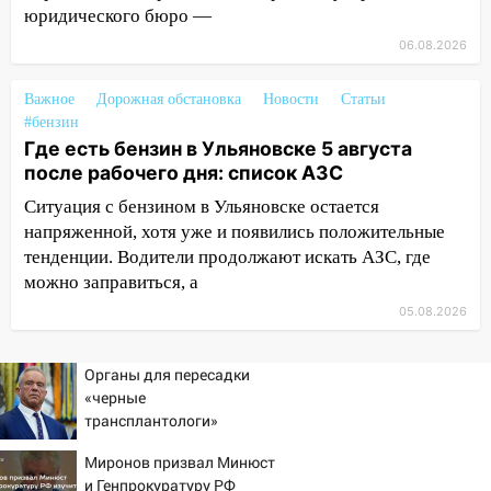
днем 6 августа: список АЗС
юридического бюро —
10:16
Внимание! В Ульяновской области
06.08.2026
объявлена ракетная опасность
Важное
Дорожная обстановка
Новости
Статьи
10:00
В Старомайнском районе утонул
#бензин
51-летний мужчина
Где есть бензин в Ульяновске 5 августа
после рабочего дня: список АЗС
09:50
В Ульяновске черный коршун
застрял в тепловозе
Ситуация с бензином в Ульяновске остается
напряженной, хотя уже и появились положительные
09:44
Ульяновские спасатели помогли
тенденции. Водители продолжают искать АЗС, где
юному велосипедисту на улице
можно заправиться, а
Чернышевского
05.08.2026
08:21
В Заволжском районе украли два
велосипеда
Органы для пересадки
07:18
В Ульяновск идет
«черные
тридцатиградусная жара: какая будет
трансплантологи»
погода в четверг
извлекали у еще живых
Миронов призвал Минюст
пациентов
06:00
Четыре года борьбы: ульяновские
и Генпрокуратуру РФ