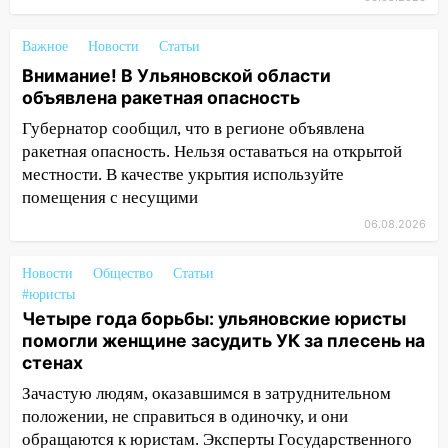
животными
12:28
Важное
Миллион на «льготниках»: в
Новости
Статьи
Ульяновской области перевозчик
Внимание! В Ульяновской области
провернул хитрую схему с чужими
объявлена ракетная опасность
проездными
Губернатор сообщил, что в регионе объявлена
12:10
ракетная опасность. Нельзя оставаться на открытой
Ульяновский алиментщик накопил
120 тысяч долга
местности. В качестве укрытия используйте
помещения с несущими
11:49
Снят режим «Ракетная
06.08.2026
опасность» на территории Ульяновской
области
Новости
Общество
Статьи
11:30
Кабмин РФ разрешил до 1 июля
#юристы
2027 года импорт, выпуск и обращение
Четыре года борьбы: ульяновские юристы
бензина Евро 2, Евро 3, Евро 4
помогли женщине засудить УК за плесень на
стенах
11:12
Соцсети: на Рябикова автомобиль
Зачастую людям, оказавшимся в затруднительном
врезался в забор
положении, не справиться в одиночку, и они
10:27
Где есть бензин в Ульяновске
обращаются к юристам. Эксперты Государственного