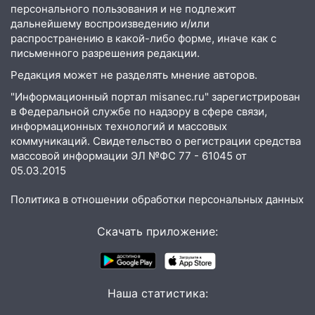
экстрим: в Ульяновске пройдет
персонального пользования и не подлежит
большой фестиваль «Наше время»
дальнейшему воспроизведению и/или
распространению в какой-либо форме, иначе как с
17:30
Где есть бензин в Ульяновске 5
письменного разрешения редакции.
августа после рабочего дня: список АЗС
Редакция может не разделять мнение авторов.
17:05
«Обыск» по видеосвязи: в
"Информационный портал misanec.ru" зарегистрирован
Ульяновске задержали 19-летнюю
в Федеральной службе по надзору в сфере связи,
сообщницу мошенников
информационных технологий и массовых
коммуникаций. Свидетельство о регистрации средства
16:12
Едва не перерезал горло: в
массовой информации ЭЛ №ФС 77 - 61045 от
Вешкайме посиделки с судимым
05.03.2015
знакомым закончились для женщины
больницей
Политика в отношении обработки персональных данных
16:06
18-летняя девушка без прав
Скачать приложение:
перевернулась на мопеде и попала в
больницу
15:59
Ульяновец отдал более 14
миллионов рублей за криминальное
Наша статистика:
покровительство