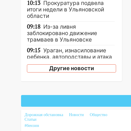
10:13
Прокуратура подвела
итоги недели в Ульяновской
области
09:18
Из-за ливня
заблокировано движение
трамваев в Ульяновске
09:15
Ураган, изнасилование
ребенка, автоподставы и атака
беспилотников: важные итоги
Другие новости
прошедшей недели в
Ульяновской области
08:20
В Ульяновске
восстановили трамвайную и
троллейбусную
инфраструктуру после шторма.
Дорожная обстановка
Новости
Общество
08:19
Внимание! В
Статьи
Цильнинском районе пропал
#бензин
67-летний мужчина