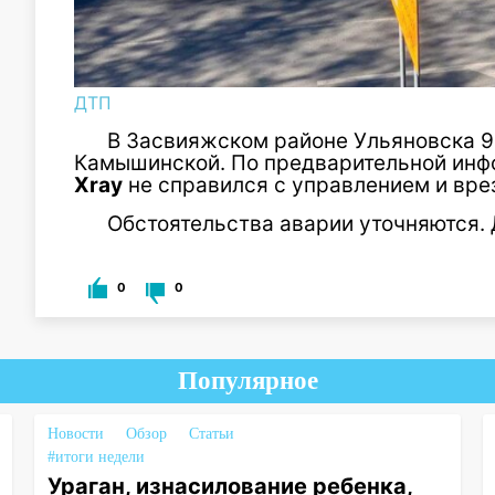
ДТП
В Засвияжском районе Ульяновска 9
Камышинской. По предварительной инф
Xray
не справился с управлением и врез
Обстоятельства аварии уточняются. 
0
0
Популярное
Новости
Обзор
Статьи
#итоги недели
Ураган, изнасилование ребенка,