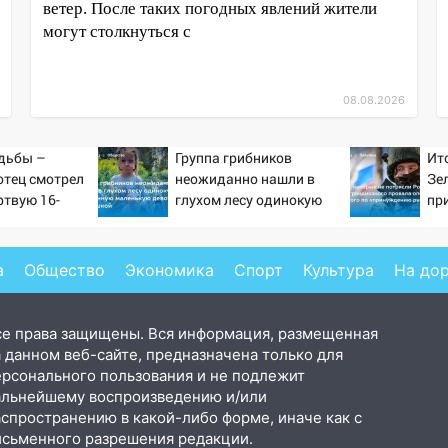
ветер. После таких погодных явлений жители
могут столкнуться с
08.08.2026
дьбы –
Группа грибников
Ит
отец смотрел
неожиданно нашли в
Зе
ртвую 16-
глухом лесу одинокую
пр
ь и не мог
испуганную маленькую
от
слезы
девочку с игрушкой
ра
Ук
а
Общество
Экономика
Спорт
Культура
На до
Ко
се права защищены. Вся информация, размещенная
 данном веб-сайте, предназначена только для
ерсонального пользования и не подлежит
альнейшему воспроизведению и/или
аспространению в какой-либо форме, иначе как с
исьменного разрешения редакции.