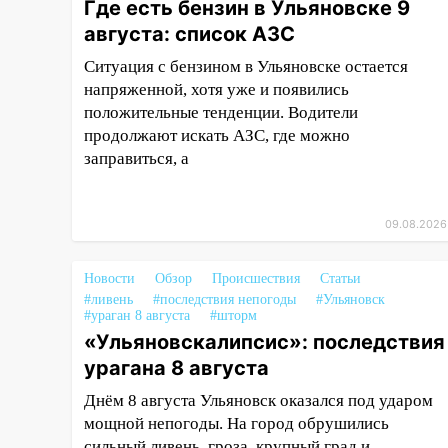
Где есть бензин в Ульяновске 9
08:11
августа: список АЗС
На Ульяновск снова
надвигается непогода
Ситуация с бензином в Ульяновске остается
напряженной, хотя уже и появились
07:30
Евро-3 вместо Евро-5:
положительные тенденции. Водители
что означают классы бензина и
можно ли заливать «старое»
продолжают искать АЗС, где можно
топливо в современные
заправиться, а
автомобили
06:30
Какая погода будет в
09.08.2026
Ульяновской области днем 9
августа
Новости
Обзор
Происшествия
Статьи
05:05
День, когда всё может
#ливень
#последствия непогоды
#Ульяновск
#ураган 8 августа
#шторм
измениться: гороскоп на 9
«Ульяновскалипсис»: последствия
августа — три знака получат
шанс, который нельзя упустить
урагана 8 августа
08.08.2026
Днём 8 августа Ульяновск оказался под ударом
20:10
мощной непогоды. На город обрушились
Во время урагана в
Ульяновске на Волге
сильный ливень, гроза, крупный град и