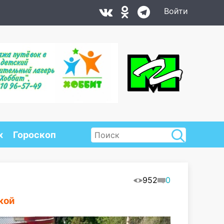
Войти
х
Гороскоп
952
0
кой