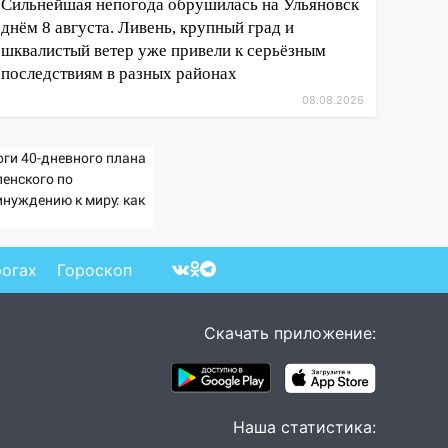
Сильнейшая непогода обрушилась на Ульяновск
днём 8 августа. Ливень, крупный град и
шквалистый ветер уже привели к серьёзным
последствиям в разных районах
08.08.2026
оги 40-дневного плана
ленского по
инуждению к миру: как
ветила Россия, полный
збор провала операции
раины от военкора
рогах
Гороскоп
ца
Скачать приложение:
Наша статистика: