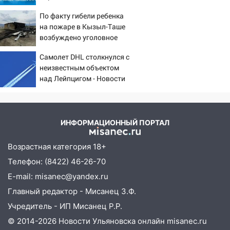
шесть шокирующих
16:30
Прогноз погоды в Ульяновской
По факту гибели ребенка
фактов, новые
области на 5 августа
на пожаре в Кызыл-Таше
подробности
возбуждено уголовное
16:20
В Сурском районе сёла оказались
дело
не защищены от лесных пожаров
Самолет DHL столкнулся с
неизвестным объектом
16:12
Пуля пробила окно квартиры на
над Лейпцигом - Новости
16-м этаже в Ульяновске
на Вести.ru
16:10
Прокуратура потребовала
усилить борьбу со свалками в
ИНФОРМАЦИОННЫЙ ПОРТАЛ
Инзенском районе
16:06
Патриарх Кирилл оценил работу
Возрастная категория 18+
Симбирской епархии
Телефон: (8422) 46-26-70
15:45
Жителям села Тагай больше не
E-mail: misanec@yandex.ru
придётся ездить в райцентр ради сдачи
Главный редактор - Мисанец З.Ф.
анализов
Учредитель - ИП Мисанец Р.Р.
15:30
После жалобы прокурору на
© 2014-2026 Новости Ульяновска онлайн
misanec.ru
улице Льва Толстого в Старой Майне