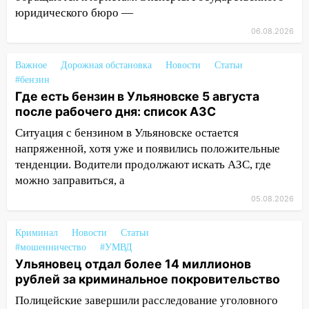
юридического бюро —
11:17
В Радищевском районе сгорели
06.08.2026
хозяйственные постройки
11:00
В Канадее горел жилой дом
Важное
Дорожная обстановка
Новости
Статьи
#бензин
10:18
Губернатор Ульяновской области:
Где есть бензин в Ульяновске 5 августа
уничтожено четыре беспилотника в
после рабочего дня: список АЗС
регионе
Ситуация с бензином в Ульяновске остается
10:00
В Ульяновске дотла сгорел
напряженной, хотя уже и появились положительные
легковой автомобиль
тенденции. Водители продолжают искать АЗС, где
можно заправиться, а
09:39
В Ульяновске будут судить десять
05.08.2026
наркодилеров, снабжавших две области
09:25
Вынесли приговор дебоширам,
Криминал
Новости
Статьи
избившим мужчину в трамвае
#мошенничество
#УМВД
Ульяновец отдал более 14 миллионов
08:27
Ульяновская полиция получила
рублей за криминальное покровительство
один из шести уникальных автомобилей
в России
Полицейские завершили расследование уголовного