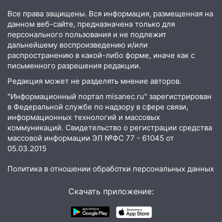
восстановили освещение
Все права защищены. Вся информация, размещенная на
данном веб-сайте, предназначена только для
15:23
За неделю ульяновские спасатели
персонального пользования и не подлежит
спасли восемь человек
дальнейшему воспроизведению и/или
распространению в какой-либо форме, иначе как с
14:40
Житель Димитровграда поверил в
письменного разрешения редакции.
«посылку от дочери» и лишился более 3
миллионов рублей
Редакция может не разделять мнение авторов.
"Информационный портал misanec.ru" зарегистрирован
14:30
Застолье закончилось кражей:
в Федеральной службе по надзору в сфере связи,
ульяновец перевёл себе деньги с карты
информационных технологий и массовых
знакомого
коммуникаций. Свидетельство о регистрации средства
14:01
За неделю в Ульяновской области
массовой информации ЭЛ №ФС 77 - 61045 от
05.03.2015
поймали 48 пьяных водителей
13:54
Хотел «подарить жене машину»,
Политика в отношении обработки персональных данных
но едва не отдал мошенникам 530
тысяч рублей
Скачать приложение:
13:30
Пять встреч и почти 5 млн рублей:
ульяновский пенсионер отдал деньги