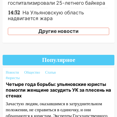
госпитализировали 25-летнего байкера
14:32
На Ульяновскую область
надвигается жара
14:08
Пешеход переходил по «зебре»:
Другие новости
подробности серьезной аварии на
Фруктовой
13:30
В Димитровграде на улице
Трудовой горело здание
Популярное
13:00
Водитель без прав врезался в
припаркованный автомобиль
Новости
Общество
Статьи
#юристы
12:37
Переезжал «зебру» на
Четыре года борьбы: ульяновские юристы
велосипеде и попал под колеса
помогли женщине засудить УК за плесень на
12:18
Вспыхнул изнутри: в
стенах
Железнодорожном районе горела дача
Зачастую людям, оказавшимся в затруднительном
положении, не справиться в одиночку, и они
11:33
В Засвияжье под колёса авто
обращаются к юристам. Эксперты Государственного
попал мужчина