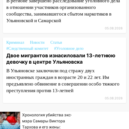
В регионе завершено расследование уголовного дела
в отношении участников организованного
20:17
Ульяновская область девятую
сообщества, занимавшегося сбытом наркотиков в
неделю подряд удерживает самые
Ульяновской и Самарской
низкие цены на подсолнечное масло
05.08.2026
19:33
Коровы-рекордсменки: в
Ульяновской области выросли надои
Криминал
Новости
Статьи
молока
#Следственный комитет
#Уголовное дело
Двое мигрантов изнасиловали 13-летнюю
18:20
В Ульяновской области до конца
девочку в центре Ульяновска
года благоустроят 20 родников
В Ульяновске заключили под стражу двух
17:27
В Ульяновской области 114 детей-
иностранных граждан в возрасте 20 и 22 лет. Им
сирот получили жильё с начала года
предъявлено обвинение в совершении особо тяжкого
16:43
Дорожный сезон перевалил за
преступления против 13-летней
экватор: в Ульяновской области
05.08.2026
обновили половину региональных трасс
16:31
В Ульяновской области
Хронология убийства экс-
капитально отремонтируют 101
мэра Самары Виктора
многоквартирный дом
Тархова и его жены: