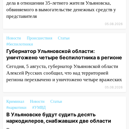
дела в отношении 35-летнего жителя Ульяновска,
07:02
Жара отступит: какой будет
обвиняемого в вымогательстве денежных средств у
погода в Ульяновске днем 5 августа
представителя
06:10
Двое мигрантов изнасиловали 13-
05.08.2026
летнюю девочку в центре Ульяновска
Новости
Происшествия
Статьи
06:00
Мертвеца выкопали, посадили в
#беспилотники
мешок и попытались утопить в Волге
Губернатор Ульяновской области:
05:30
Астрологи назвали самый
уничтожено четыре беспилотника в регионе
опасный день августа: что ждет каждый
Сегодня, 5 августа, губернатор Ульяновской области
знак 5 августа
Алексей Русских сообщил, что над территорией
04.08.2026
региона перехвачено и уничтожено четыре вражеских
23:27
Прокуратура проверяет
05.08.2026
капремонт школы в посёлке Налейка
Криминал
Новости
Статьи
22:33
Прокуратура проверяет
#наркотики
#УМВД
спортивные объекты в Старой Майне
В Ульяновске будут судить десять
наркодилеров, снабжавших две области
21:01
Ульяновцев приглашают сдать
кровь: День донора пройдёт 6 августа