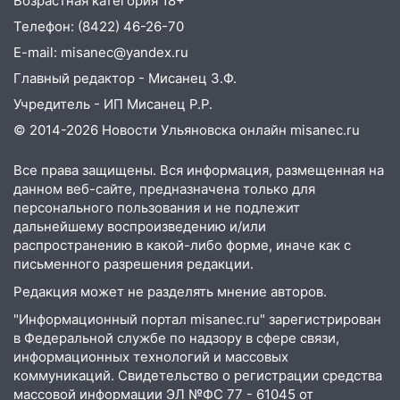
Возрастная категория 18+
клуба «Рекорд-Fitness»
Телефон: (8422) 46-26-70
15:34
После вмешательства
E-mail: misanec@yandex.ru
прокуратуры в селах Ульяновской
Главный редактор - Мисанец З.Ф.
области привели в порядок детские
площадки
Учредитель - ИП Мисанец Р.Р.
© 2014-2026 Новости Ульяновска онлайн
misanec.ru
15:27
Прокуратура проверяет
капремонт школы в селе Кивать
Все права защищены. Вся информация, размещенная на
15:08
В Кузоватово после прокурорской
данном веб-сайте, предназначена только для
проверки обновили разметку на
персонального пользования и не подлежит
пешеходных переходах
дальнейшему воспроизведению и/или
распространению в какой-либо форме, иначе как с
14:40
На проспекте Гая в Ульяновске
письменного разрешения редакции.
запретили остановку автомобилей на
Редакция может не разделять мнение авторов.
50-метровом участке
"Информационный портал misanec.ru" зарегистрирован
14:22
В Новом городе 8 августа пройдет
в Федеральной службе по надзору в сфере связи,
большой фестиваль «Наше время» с
информационных технологий и массовых
мотофристайлом и концертом
коммуникаций. Свидетельство о регистрации средства
«Мураками»
массовой информации ЭЛ №ФС 77 - 61045 от