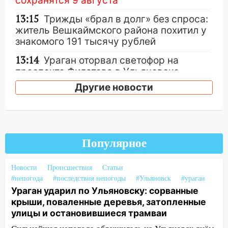
сохранятся 9 августа
13:15
Трижды «брал в долг» без спроса:
житель Вешкаймского района похитил у
знакомого 191 тысячу рублей
13:14
Ураган оторвал светофор на
проспекте Филатова в Ульяновске
Другие новости
13:12
Дерево пробило крышу дома на
Новгородской в Ульяновске и рухнуло
на электрощит
13:10
В Заволжском районе дерево
упало во дворе
Популярное
13:08
Ураган ударил по Ульяновску:
Новости
Происшествия
Статьи
сорванные крыши, поваленные деревья,
#непогода
#последствия непогоды
#Ульяновск
#ураган
затопленные улицы и остановившиеся
Ураган ударил по Ульяновску: сорванные
трамваи
крыши, поваленные деревья, затопленные
улицы и остановившиеся трамваи
12:17
Ульяновск накрыл крупный град:
после ливня город снова уходит под