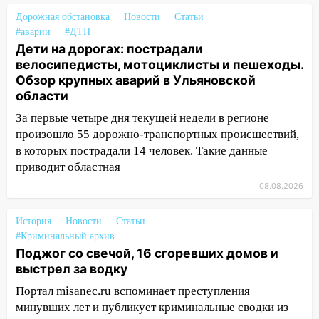
07.08.2026
Дорожная обстановка
Новости
Статьи
#аварии
#ДТП
20:40
Ульяновские аграрии смогут
Дети на дорогах: пострадали
купить тракторы с отсрочкой платежа
велосипедисты, мотоциклисты и пешеходы.
до декабря
Обзор крупных аварий в Ульяновской
19:34
В следственном управлении
области
состоялось торжественное
За первые четыре дня текущей недели в регионе
мероприятие, приуроченное к
произошло 55 дорожно-транспортных происшествий,
празднованию Дня сотрудника органов
в которых пострадали 14 человек. Такие данные
следствия Российской Федерации
приводит областная
19:30
Ульяновцев приглашают
08.08.2026
поддержать «Симбирскую чебурашку»
на фестивале «ФормАРТ»
История
Новости
Статьи
#Криминальный архив
18:11
Ульяновская область стала
Поджог со свечой, 16 сгоревших домов и
пилотным регионом проекта
выстрел за водку
«Культурное долголетие»
Портал misanec.ru вспоминает преступления
17:23
Прогноз погоды в Ульяновской
минувших лет и публикует криминальные сводки из
области на 8 августа