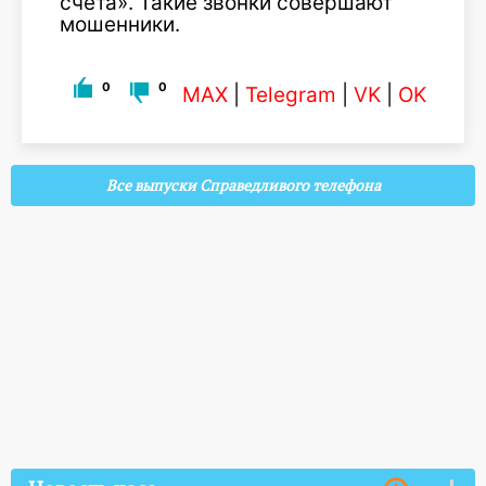
счета». Такие звонки совершают
мошенники.
0
0
MAX
|
Telegram
|
VK
|
OK
Все выпуски Справедливого телефона