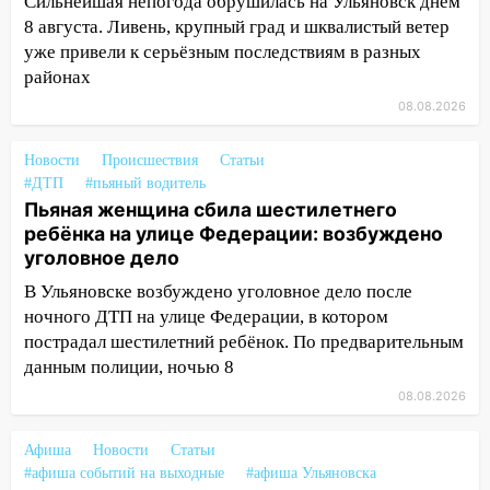
Сильнейшая непогода обрушилась на Ульяновск днём
воду
8 августа. Ливень, крупный град и шквалистый ветер
уже привели к серьёзным последствиям в разных
12:12
Прокуратура взяла на контроль
районах
ДТП с шестилетним ребёнком на улице
Федерации
08.08.2026
12:01
Пьяная женщина сбила
Новости
Происшествия
Статьи
шестилетнего ребёнка на улице
#ДТП
#пьяный водитель
Федерации: возбуждено уголовное дело
Пьяная женщина сбила шестилетнего
ребёнка на улице Федерации: возбуждено
11:16
В Ульяновске ищут 37-летнего
уголовное дело
мужчину, пропавшего ещё 19 июля
В Ульяновске возбуждено уголовное дело после
10:30
От мотофристайла до прогулки с
ночного ДТП на улице Федерации, в котором
хаски: куда сходить в Ульяновской
пострадал шестилетний ребёнок. По предварительным
области 8–9 августа
данным полиции, ночью 8
10:11
Директора ульяновской
08.08.2026
«Нефтяной топливной компании» будут
судить за неуплату 48,4 млн рублей
Афиша
Новости
Статьи
налогов
#афиша событий на выходные
#афиша Ульяновска