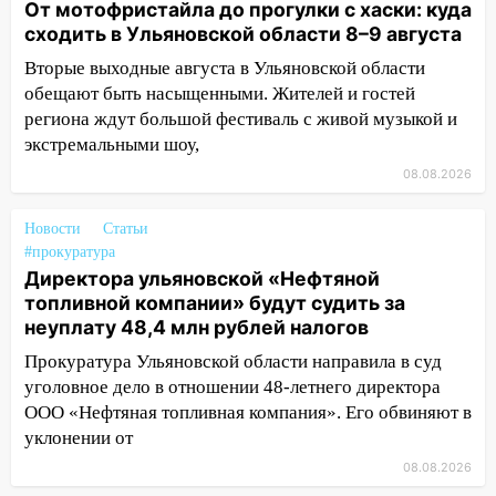
От мотофристайла до прогулки с хаски: куда
09:28
Дети на дорогах: пострадали
сходить в Ульяновской области 8–9 августа
велосипедисты, мотоциклисты и
пешеходы. Обзор крупных аварий в
Вторые выходные августа в Ульяновской области
Ульяновской области
обещают быть насыщенными. Жителей и гостей
региона ждут большой фестиваль с живой музыкой и
08:30
Поджог со свечой, 16 сгоревших
экстремальными шоу,
домов и выстрел за водку
08.08.2026
07:50
Какая погоды будет днем 8
августа
Новости
Статьи
06:45
#прокуратура
Императорский мост в
Директора ульяновской «Нефтяной
Ульяновске останется закрытым до
топливной компании» будут судить за
утра 10 августа
неуплату 48,4 млн рублей налогов
05:18
Судьба готовит сюрприз: гороскоп
Прокуратура Ульяновской области направила в суд
на 8 августа — кому повезет с
уголовное дело в отношении 48-летнего директора
деньгами, а кого ждет неожиданная
ООО «Нефтяная топливная компания». Его обвиняют в
встреча
уклонении от
04:47
В Ульяновской области объявили
08.08.2026
ракетную опасность: звучат сирены