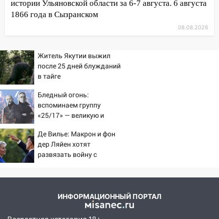
истории Ульяновской области за 6-7 августа. 6 августа
17:16
В реанимацию Ульяновской
1866 года в Сызранском
областной больницы поступили шесть
08.08.2026
новых аппаратов ИВЛ
16:51
В Чердаклинском районе
Житель Якутии выжил
ремонтируют дороги, ставят остановки
после 25 дней блужданий
и проводят новое освещение
в тайге
16:35
В Ульяновске установили ещё
Бледный огонь:
девять бункеров для крупногабаритного
вспоминаем группу
мусора
«25/17» — великую и
(часто) ужасную
16:26
В Ульяновске бесплатно покажут
Де Вилье: Макрон и фон
матч «Волги» под открытым небом
дер Ляйен хотят
развязать войну с
16:12
В Ульяновском госуниверситете
Россией
разработают отечественный прибор для
цифровой ПЦР
ИНФОРМАЦИОННЫЙ ПОРТАЛ
15:47
Ульяновцы могут вернуть деньги
за абонементы закрывшегося фитнес-