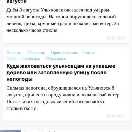
августа
16:17
Мелекесский район первым в
Днём 8 августа Ульяновск оказался под ударом
Ульяновской области намолотил более
мощной непогоды. На город обрушились сильный
100 тысяч тонн зерна
ливень, гроза, крупный град и шквалистый ветер. За
несколько часов стихия
15:17
В колледжи и техникумы
Ульяновской области подали более 10
08.08.2026
тысяч заявлений
Новости
Общество
Происшествия
Статьи
15:04
Фоторепортаж с улиц Ульяновска
#жкх
#непогода
#Ульяновск
после шторма: поваленные деревья и
Куда жаловаться ульяновцам на упавшее
затопленные улицы
дерево или затопленную улицу после
14:28
непогоды
Ураган вырвал остановку на улице
Деева в Заволжье
Сильная непогода, обрушившаяся на Ульяновск 8
августа, принесла городу ливни и шквалистый ветер.
14:26
Жители Ульяновска сами
После таких погодных явлений жители могут
пытаются расчистить ливнёвки, не
столкнуться с
дождавшись коммунальщиков
08.08.2026
14:16
Шторм продолжает ломать город:
на улице Любови Шевцовой рухнул