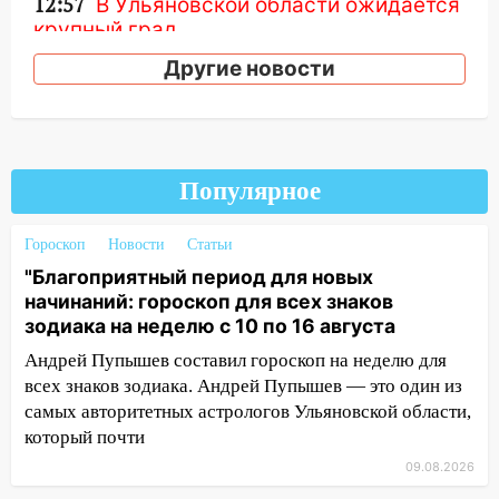
12:57
В Ульяновской области ожидается
крупный град
Другие новости
12:11
Где есть бензин в Ульяновске 9
августа: список АЗС
11:55
Соцсети: светофор упал на
машину во время сильного ливня в
Ульяновске
Популярное
11:00
В Ульяновской области люди в
Гороскоп
Новости
Статьи
СНТ сидят без света
"Благоприятный период для новых
10:13
Прокуратура подвела итоги
начинаний: гороскоп для всех знаков
недели в Ульяновской области
зодиака на неделю с 10 по 16 августа
09:18
Из-за ливня заблокировано
Андрей Пупышев составил гороскоп на неделю для
движение трамваев в Ульяновске
всех знаков зодиака. Андрей Пупышев — это один из
самых авторитетных астрологов Ульяновской области,
09:15
Ураган, изнасилование ребенка,
который почти
автоподставы и атака беспилотников:
09.08.2026
важные итоги прошедшей недели в
Ульяновской области