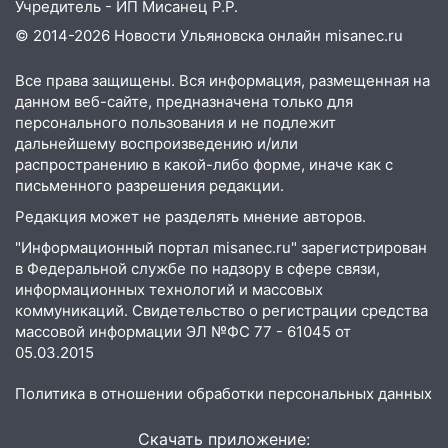
Учредитель - ИП Мисанец Р.Р.
13:46
Сильный ветер сорвал крышу с
© 2014-2026 Новости Ульяновска онлайн
misanec.ru
СТО на проспекте Созидателей
Все права защищены. Вся информация, размещенная на
13:35
Непогода продолжает бить по
данном веб-сайте, предназначена только для
транспорту: в Ульяновске трамвай
персонального пользования и не подлежит
сошёл с рельсов
дальнейшему воспроизведению и/или
распространению в какой-либо форме, иначе как с
13:22
Упавшие деревья перекрыли
письменного разрешения редакции.
дороги в Ульяновске: фото
Редакция может не разделять мнение авторов.
13:17
Непогода в Ульяновске не
"Информационный портал misanec.ru" зарегистрирован
закончится сегодня: сильные ливни
в Федеральной службе по надзору в сфере связи,
сохранятся 9 августа
информационных технологий и массовых
коммуникаций. Свидетельство о регистрации средства
13:15
Трижды «брал в долг» без спроса:
массовой информации ЭЛ №ФС 77 - 61045 от
житель Вешкаймского района похитил у
05.03.2015
знакомого 191 тысячу рублей
Политика в отношении обработки персональных данных
13:14
Ураган оторвал светофор на
проспекте Филатова в Ульяновске
Скачать приложение: