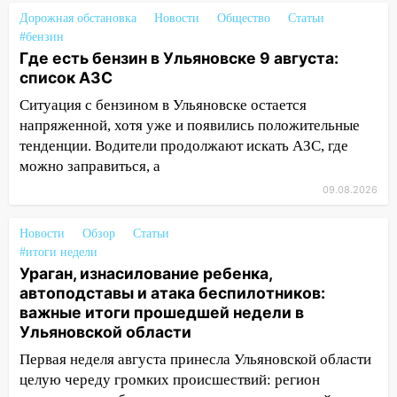
Дорожная обстановка
Новости
Общество
Статьи
08:20
В Ульяновске восстановили
#бензин
трамвайную и троллейбусную
Где есть бензин в Ульяновске 9 августа:
инфраструктуру после шторма.
список АЗС
08:19
Внимание! В Цильнинском районе
Ситуация с бензином в Ульяновске остается
пропал 67-летний мужчина
напряженной, хотя уже и появились положительные
тенденции. Водители продолжают искать АЗС, где
08:11
На Ульяновск снова надвигается
можно заправиться, а
непогода
09.08.2026
07:30
Евро-3 вместо Евро-5: что
означают классы бензина и можно ли
Новости
Обзор
Статьи
заливать «старое» топливо в
#итоги недели
современные автомобили
Ураган, изнасилование ребенка,
автоподставы и атака беспилотников:
06:30
Какая погода будет в Ульяновской
важные итоги прошедшей недели в
области днем 9 августа
Ульяновской области
05:05
День, когда всё может
Первая неделя августа принесла Ульяновской области
измениться: гороскоп на 9 августа —
целую череду громких происшествий: регион
три знака получат шанс, который нельзя