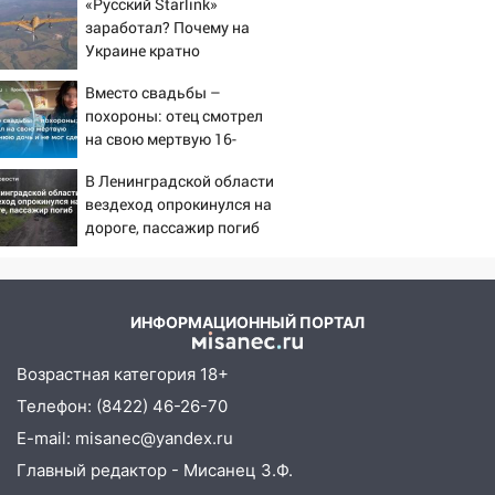
светофор
«Русский Starlink»
заработал? Почему на
14:14
Студента из Ульяновска обманули
Украине кратно
мошенники под видом преподавателя
увеличилась точность
Вместо свадьбы –
попаданий по объектам
14:12
Куда жаловаться ульяновцам на
похороны: отец смотрел
ВСУ
упавшее дерево или затопленную улицу
на свою мертвую 16-
после непогоды
летнюю дочь и не мог
В Ленинградской области
сдержать слезы
13:59
В Новом городе ураганным
вездеход опрокинулся на
ветром сорвало опалубку со
дороге, пассажир погиб
строящегося дома
13:54
В мэрии Ульяновска рассказали,
как устраняют последствия мощного
ИНФОРМАЦИОННЫЙ ПОРТАЛ
шторма
Возрастная категория 18+
13:49
Стихия продолжает крушить
Ульяновск: дерево рухнуло на дом на
Телефон: (8422) 46-26-70
Орджоникидзе
E-mail: misanec@yandex.ru
13:47
На Нижней Террасе мощным
Главный редактор - Мисанец З.Ф.
ветром вырвало дерево с корнем