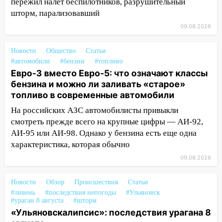
пережил налет беспилотников, разрушительный
упустить
шторм, парализовавший
08.08.2026
09.08.2026
20:10
Во время урагана в Ульяновске на
Волге перевернулась лодка
Новости
Общество
Статьи
#автомобили
#бензин
#топливо
19:55
В Ульяновске упавшее дерево
Евро-3 вместо Евро-5: что означают классы
заблокировало в машине двух женщин
бензина и можно ли заливать «старое»
топливо в современные автомобили
17:15
В Ульяновской области
ремонтируют девять мостов: один уже
На российских АЗС автомобилисты привыкли
готов, ещё два — почти завершены
смотреть прежде всего на крупные цифры — АИ-92,
АИ-95 или АИ-98. Однако у бензина есть еще одна
17:00
«Ульяновскалипсис»: последствия
характеристика, которая обычно
урагана 8 августа
09.08.2026
16:38
Прогноз погоды в Ульяновской
области на 9 августа
Новости
Обзор
Происшествия
Статьи
16:34
#ливень
Из-за мощной непогоды в
#последствия непогоды
#Ульяновск
#ураган 8 августа
#шторм
Ульяновске отменили фестиваль «Наше
«Ульяновскалипсис»: последствия урагана 8
время»