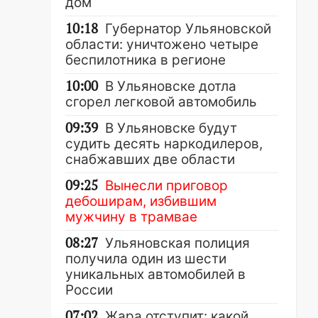
дом
10:18
Губернатор Ульяновской
области: уничтожено четыре
беспилотника в регионе
10:00
В Ульяновске дотла
сгорел легковой автомобиль
09:39
В Ульяновске будут
судить десять наркодилеров,
снабжавших две области
09:25
Вынесли приговор
дебоширам, избившим
мужчину в трамвае
08:27
Ульяновская полиция
получила один из шести
уникальных автомобилей в
России
07:02
Жара отступит: какой