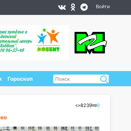
Войти
х
Гороскоп
8239
0
део