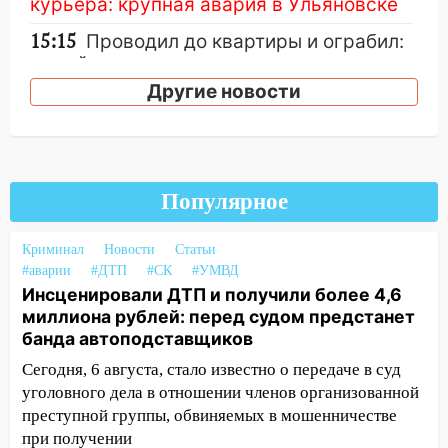
курьера: крупная авария в Ульяновске
15:15
Проводил до квартиры и ограбил:
новый кавалер женщины оказался
рецидивистом
Другие новости
14:26
В Ульяновске ограничат движение
по улице Ефремова
14:23
67% ульяновцев готовы
Популярное
передумать увольняться, если им
повысят зарплату
Криминал
Новости
Статьи
14:01
Инсценировали ДТП и получили
#аварии
#ДТП
#СК
#УМВД
более 4,6 миллиона рублей: перед
Инсценировали ДТП и получили более 4,6
судом предстанет банда
миллиона рублей: перед судом предстанет
автоподставщиков
банда автоподставщиков
13:36
В Инзе произошел крупный пожар
Сегодня, 6 августа, стало известно о передаче в суд
уголовного дела в отношении членов организованной
13:00
В суде защитили репутацию
преступной группы, обвиняемых в мошенничестве
мужчины, которого необоснованно
при получении
обвиняли в жестоком обращении с