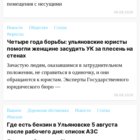
помещения с несущими
днем 6 августа: список АЗС
06.08.2026
10:16
Внимание! В Ульяновской области
объявлена ракетная опасность
Новости
Общество
Статьи
10:00
В Старомайнском районе утонул
#юристы
51-летний мужчина
Четыре года борьбы: ульяновские юристы
помогли женщине засудить УК за плесень на
09:50
В Ульяновске черный коршун
стенах
застрял в тепловозе
Зачастую людям, оказавшимся в затруднительном
09:44
Ульяновские спасатели помогли
положении, не справиться в одиночку, и они
юному велосипедисту на улице
обращаются к юристам. Эксперты Государственного
Чернышевского
юридического бюро —
08:21
06.08.2026
В Заволжском районе украли два
велосипеда
Важное
Дорожная обстановка
Новости
Статьи
07:18
В Ульяновск идет
#бензин
тридцатиградусная жара: какая будет
Где есть бензин в Ульяновске 5 августа
погода в четверг
после рабочего дня: список АЗС