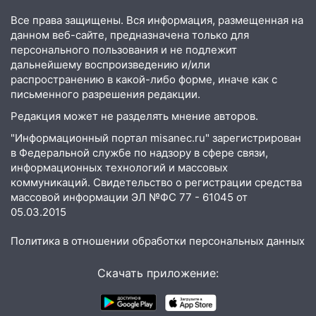
Все права защищены. Вся информация, размещенная на
15:32
На «кольце» кроссовер сбил 18-
данном веб-сайте, предназначена только для
летнего мопедиста
персонального пользования и не подлежит
дальнейшему воспроизведению и/или
15:00
В Ульяновске после тройного ДТП
распространению в какой-либо форме, иначе как с
госпитализировали 25-летнего байкера
письменного разрешения редакции.
14:32
На Ульяновскую область
Редакция может не разделять мнение авторов.
надвигается жара
"Информационный портал misanec.ru" зарегистрирован
14:08
Пешеход переходил по «зебре»:
в Федеральной службе по надзору в сфере связи,
подробности серьезной аварии на
информационных технологий и массовых
Фруктовой
коммуникаций. Свидетельство о регистрации средства
массовой информации ЭЛ №ФС 77 - 61045 от
13:30
В Димитровграде на улице
05.03.2015
Трудовой горело здание
Политика в отношении обработки персональных данных
13:00
Водитель без прав врезался в
припаркованный автомобиль
Скачать приложение:
12:37
Переезжал «зебру» на
велосипеде и попал под колеса