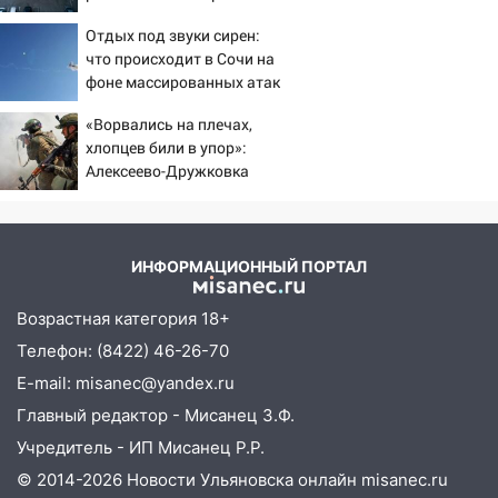
глазах у детей 06/08/2026
экстрим: в Ульяновске пройдет
Отдых под звуки сирен:
– Новости
большой фестиваль «Наше время»
что происходит в Сочи на
фоне массированных атак
17:30
Где есть бензин в Ульяновске 5
беспилотников
августа после рабочего дня: список АЗС
«Ворвались на плечах,
хлопцев били в упор»:
17:05
«Обыск» по видеосвязи: в
Алексеево-Дружковка
Ульяновске задержали 19-летнюю
стала могильником для
сообщницу мошенников
«птах Мадьяра»
16:12
Едва не перерезал горло: в
Вешкайме посиделки с судимым
ИНФОРМАЦИОННЫЙ ПОРТАЛ
знакомым закончились для женщины
больницей
Возрастная категория 18+
Телефон: (8422) 46-26-70
16:06
18-летняя девушка без прав
перевернулась на мопеде и попала в
E-mail: misanec@yandex.ru
больницу
Главный редактор - Мисанец З.Ф.
15:59
Ульяновец отдал более 14
Учредитель - ИП Мисанец Р.Р.
миллионов рублей за криминальное
© 2014-2026 Новости Ульяновска онлайн
misanec.ru
покровительство