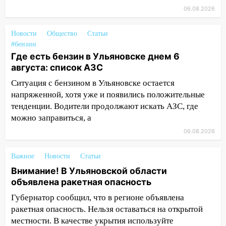
животными
06.08.2026
12:28
Миллион на «льготниках»: в
Новости
Общество
Статьи
Ульяновской области перевозчик
#бензин
провернул хитрую схему с чужими
Где есть бензин в Ульяновске днем 6
проездными
августа: список АЗС
12:10
Ульяновский алиментщик накопил
Ситуация с бензином в Ульяновске остается
120 тысяч долга
напряженной, хотя уже и появились положительные
тенденции. Водители продолжают искать АЗС, где
11:49
Снят режим «Ракетная
можно заправиться, а
опасность» на территории Ульяновской
области
06.08.2026
11:30
Кабмин РФ разрешил до 1 июля
Важное
Новости
Статьи
2027 года импорт, выпуск и обращение
Внимание! В Ульяновской области
бензина Евро 2, Евро 3, Евро 4
объявлена ракетная опасность
11:12
Соцсети: на Рябикова автомобиль
Губернатор сообщил, что в регионе объявлена
врезался в забор
ракетная опасность. Нельзя оставаться на открытой
местности. В качестве укрытия используйте
10:27
Где есть бензин в Ульяновске