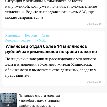
06:00
Четыре года борьбы: ульяновские
Ситуация с бензином в Ульяновске остается
юристы помогли женщине засудить УК
напряженной, хотя уже и появились положительные
за плесень на стенах
тенденции. Водители продолжают искать АЗС, где
можно заправиться, а
05:00
Кому 6 августа звезды сулят
05.08.2026
прибыль, а кому — испытания на
прочность
Криминал
Новости
Статьи
05.08.2026
#мошенничество
#УМВД
22:58
Соцсети: на проспекте Тюленева
Ульяновец отдал более 14 миллионов
ДТП с мотоциклистом
рублей за криминальное покровительство
20:22
Мошенники обманули 92-летнюю
Полицейские завершили расследование уголовного
жительницу Ульяновской области
дела в отношении 35-летнего жителя Ульяновска,
обвиняемого в вымогательстве денежных средств у
19:14
Житель Ульяновской области
представителя
подвез троих незнакомцев на трассе и
05.08.2026
заработал уголовное дело
18:14
Прогноз погоды на 6 августа в
Пыталась спасти малыша
Ульяновской области
и погибла с ним: женщина
разбилась насмерть на
18:00
Мотофристайл, рок и силовой