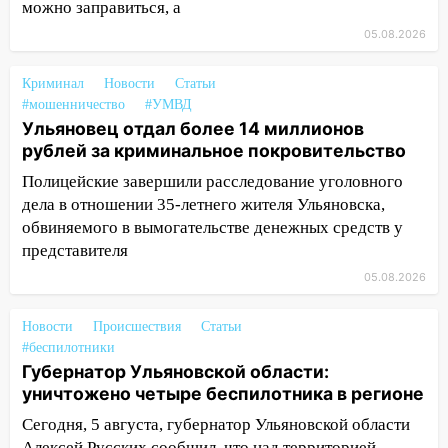
16:06
18-летняя девушка без прав
можно заправиться, а
перевернулась на мопеде и попала в
05.08.2026
больницу
15:59
Криминал
Ульяновец отдал более 14
Новости
Статьи
#мошенничество
#УМВД
миллионов рублей за криминальное
Ульяновец отдал более 14 миллионов
покровительство
рублей за криминальное покровительство
15:32
На «кольце» кроссовер сбил 18-
Полицейские завершили расследование уголовного
летнего мопедиста
дела в отношении 35-летнего жителя Ульяновска,
15:00
В Ульяновске после тройного ДТП
обвиняемого в вымогательстве денежных средств у
госпитализировали 25-летнего байкера
представителя
05.08.2026
14:32
На Ульяновскую область
надвигается жара
Новости
Происшествия
Статьи
14:08
Пешеход переходил по «зебре»:
#беспилотники
подробности серьезной аварии на
Губернатор Ульяновской области:
Фруктовой
уничтожено четыре беспилотника в регионе
13:30
Сегодня, 5 августа, губернатор Ульяновской области
В Димитровграде на улице
Алексей Русских сообщил, что над территорией