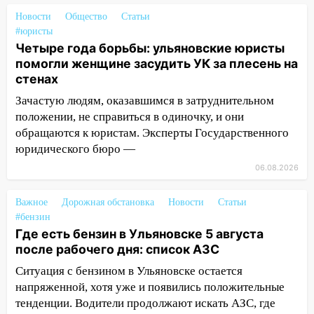
подвез троих незнакомцев на трассе и
Новости
Общество
Статьи
заработал уголовное дело
#юристы
Четыре года борьбы: ульяновские юристы
18:14
Прогноз погоды на 6 августа в
помогли женщине засудить УК за плесень на
Ульяновской области
стенах
18:00
Мотофристайл, рок и силовой
Зачастую людям, оказавшимся в затруднительном
экстрим: в Ульяновске пройдет
положении, не справиться в одиночку, и они
большой фестиваль «Наше время»
обращаются к юристам. Эксперты Государственного
17:30
Где есть бензин в Ульяновске 5
юридического бюро —
августа после рабочего дня: список АЗС
06.08.2026
17:05
«Обыск» по видеосвязи: в
Важное
Ульяновске задержали 19-летнюю
Дорожная обстановка
Новости
Статьи
#бензин
сообщницу мошенников
Где есть бензин в Ульяновске 5 августа
16:12
Едва не перерезал горло: в
после рабочего дня: список АЗС
Вешкайме посиделки с судимым
Ситуация с бензином в Ульяновске остается
знакомым закончились для женщины
напряженной, хотя уже и появились положительные
больницей
тенденции. Водители продолжают искать АЗС, где