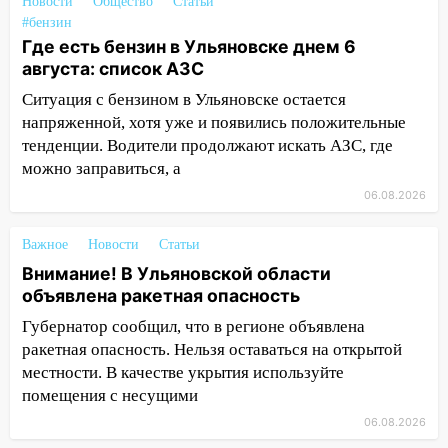
Новости
Общество
Статьи
велосипеда
#бензин
Где есть бензин в Ульяновске днем 6
07:18
В Ульяновск идет
августа: список АЗС
тридцатиградусная жара: какая будет
погода в четверг
Ситуация с бензином в Ульяновске остается
напряженной, хотя уже и появились положительные
06:00
Четыре года борьбы: ульяновские
тенденции. Водители продолжают искать АЗС, где
юристы помогли женщине засудить УК
можно заправиться, а
за плесень на стенах
06.08.2026
05:00
Кому 6 августа звезды сулят
прибыль, а кому — испытания на
Важное
Новости
Статьи
прочность
Внимание! В Ульяновской области
05.08.2026
объявлена ракетная опасность
22:58
Соцсети: на проспекте Тюленева
Губернатор сообщил, что в регионе объявлена
ДТП с мотоциклистом
ракетная опасность. Нельзя оставаться на открытой
местности. В качестве укрытия используйте
20:22
Мошенники обманули 92-летнюю
помещения с несущими
жительницу Ульяновской области
06.08.2026
19:14
Житель Ульяновской области