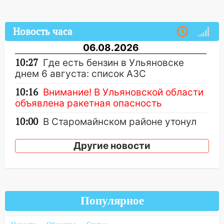
Новость часа
06.08.2026
10:27
Где есть бензин в Ульяновске
днем 6 августа: список АЗС
10:16
Внимание! В Ульяновской области
объявлена ракетная опасность
10:00
В Старомайнском районе утонул
51-летний мужчина
Другие новости
09:50
В Ульяновске черный коршун
застрял в тепловозе
09:44
Ульяновские спасатели помогли
юному велосипедисту на улице
Популярное
Чернышевского
08:21
В Заволжском районе украли два