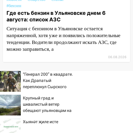
нашли потерявшегося в заброшенных
#бензин
садах 79-летнего мужчину
Где есть бензин в Ульяновске днем 6
10:26
На нескольких улицах Ульяновска
августа: список АЗС
временно отключили холодную воду
Ситуация с бензином в Ульяновске остается
напряженной, хотя уже и появились положительные
10:14
В Ульяновске двоих участников
тенденции. Водители продолжают искать АЗС, где
коррупционной схемы при ЦГКБ
отправили в колонию на 7 и 8 лет
можно заправиться, а
06.08.2026
09:52
Ночью беспилотники сбили над
соседними Татарстаном и Саратовской
областью
“Генерал 200” в квадрате.
Как Драпатый
09:41
Диана Шурыгина уверовала в
переплюнул Сырского
Бога в СИЗО
Крупный град и
09:35
В Ульяновске директора фирмы
шквалистый ветер
будут судить за неуплату налогов на 48
обещают ульяновцам на
млн рублей
выходные
Хыянәт җиле исте
08:22
Подросток на питбайке сбил
велосипедистку: пострадали двое