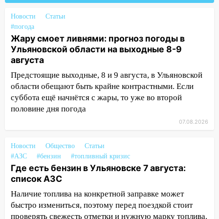
15:08
В Кузоватово после прокурорской
Новости
проверки обновили разметку на
Статьи
#погода
пешеходных переходах
Жару смоет ливнями: прогноз погоды в
14:40
На проспекте Гая в Ульяновске
Ульяновской области на выходные 8-9
запретили остановку автомобилей на
августа
50-метровом участке
Предстоящие выходные, 8 и 9 августа, в Ульяновской
14:22
В Новом городе 8 августа пройдет
области обещают быть крайне контрастными. Если
большой фестиваль «Наше время» с
суббота ещё начнётся с жары, то уже во второй
мотофристайлом и концертом
половине дня погода
«Мураками»
07.08.2026
14:04
Жару смоет ливнями: прогноз
Новости
погоды в Ульяновской области на
Общество
Статьи
#АЗС
#бензин
#топливный кризис
выходные 8-9 августа
Где есть бензин в Ульяновске 7 августа:
13:30
В Ульяновске транспортные
список АЗС
полицейские проведут акцию «Час
Наличие топлива на конкретной заправке может
пассажира»
быстро измениться, поэтому перед поездкой стоит
13:20
В Ульяновске за один день
проверять свежесть отметки и нужную марку топлива.