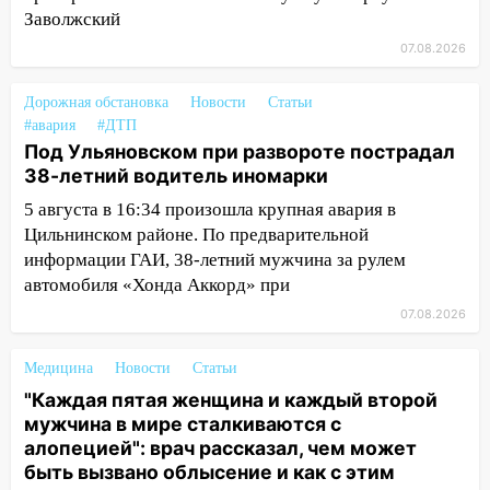
обокрали женщину на пляже и
Заволжский
подростка в сквере
07.08.2026
13:01
В Димитровграде мужчина
Дорожная обстановка
выбросил из машины страйкбольную
Новости
Статьи
#авария
#ДТП
гранату: его задержали
Под Ульяновском при развороте пострадал
12:34
На Ульяновскую область
38-летний водитель иномарки
надвигается сильнейшая непогода: град
5 августа в 16:34 произошла крупная авария в
и шквал до 27 м/с
Цильнинском районе. По предварительной
12:31
Ульяновец хотел купить иномарку
информации ГАИ, 38-летний мужчина за рулем
из Европы и потерял 760 тысяч рублей
автомобиля «Хонда Аккорд» при
07.08.2026
12:20
В Чердаклинском районе
столкнулись «Лада» и Chevrolet:
Медицина
пострадал 14-летний подросток
Новости
Статьи
"Каждая пятая женщина и каждый второй
12:00
Где есть бензин в Ульяновске 7
мужчина в мире сталкиваются с
августа: список АЗС
алопецией": врач рассказал, чем может
быть вызвано облысение и как с этим
11:50
Заснул рядом с ребёнком и