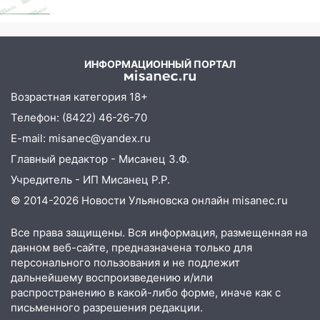
07:20
Жара возвращается: ожидается
знойный и сухой четверг
ИНФОРМАЦИОННЫЙ ПОРТАЛ
06:00
Под Ульяновском при развороте
пострадал 38-летний водитель
Возрастная категория 18+
иномарки
Телефон: (8422) 46-26-70
05:00
«Каждая пятая женщина и каждый
E-mail: misanec@yandex.ru
второй мужчина в мире сталкиваются с
алопецией»: врач рассказал, чем может
Главный редактор - Мисанец З.Ф.
быть вызвано облысение и как с этим
Учредитель - ИП Мисанец Р.Р.
справиться
© 2014-2026 Новости Ульяновска онлайн
misanec.ru
03:30
Гороскоп на 7 августа: пятница
принесет прилив творческой энергии и
Все права защищены. Вся информация, размещенная на
отличные шансы исправить старые
данном веб-сайте, предназначена только для
ошибки
персонального пользования и не подлежит
дальнейшему воспроизведению и/или
06.08.2026
распространению в какой-либо форме, иначе как с
23:20
Прогноз погоды на 7 августа в
письменного разрешения редакции.