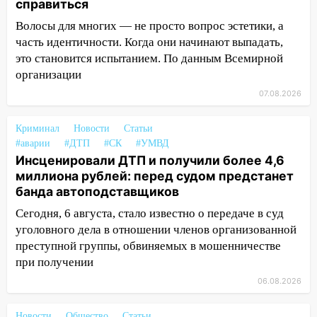
справиться
случайно задушил его: суд вынес
приговор
Волосы для многих — не просто вопрос эстетики, а
часть идентичности. Когда они начинают выпадать,
11:38
В Ленинском районе пожар
это становится испытанием. По данным Всемирной
полностью уничтожил дачный дом и
организации
сарай
07.08.2026
11:38
В Госдуме предложили отменить
ЕГЭ с 2027 года
Криминал
Новости
Статьи
#аварии
#ДТП
#СК
#УМВД
11:25
В Ульяновске ИИ будет выявлять
Инсценировали ДТП и получили более 4,6
нарушителей на контейнерных
миллиона рублей: перед судом предстанет
площадках
банда автоподставщиков
11:20
Ульяновская шахматистка
Сегодня, 6 августа, стало известно о передаче в суд
Валерия Клейменова выиграла два
уголовного дела в отношении членов организованной
золота в составе сборной мира
преступной группы, обвиняемых в мошенничестве
11:16
В Ульяновске открыли памятную
при получении
доску декабристу Кондратию Рылееву
06.08.2026
10:40
В Ульяновске спасатели ночью
Новости
Общество
Статьи