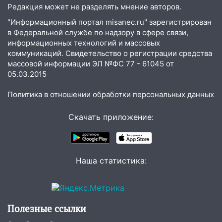
Ульяновской области
Редакция может не разделять мнение авторов.
20:04
Ульяновцев приглашают на забег,
"Информационный портал misanec.ru" зарегистрирован
посвящённый Дню воздушного флота
в Федеральной службе по надзору в сфере связи,
России
информационных технологий и массовых
коммуникаций. Свидетельство о регистрации средства
19:12
В Ульяновской области
массовой информации ЭЛ №ФС 77 - 61045 от
руководителя частной компании
05.03.2015
наказали за сокрытие прошлого своего
сотрудник
Политика в отношении обработки персональных данных
18:02
В Ульяновск едут звезды
Скачать приложение:
баскетбола!
17:08
Ульяновский областной суд
оставил в силе приговор руководству
«УльяновскФармации» за махинации на
Наша статистика:
3,2 млн рублей
16:09
Ветераны легкой атлетики из
Ульяновска успешно выступили на
Полезные ссылки
Чемпионате России