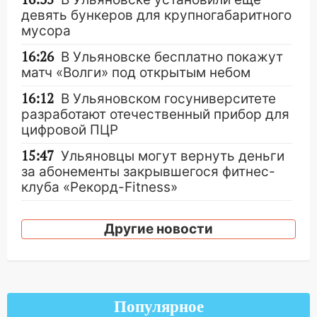
девять бункеров для крупногабаритного
мусора
16:26
В Ульяновске бесплатно покажут
матч «Волги» под открытым небом
16:12
В Ульяновском госуниверситете
разработают отечественный прибор для
цифровой ПЦР
15:47
Ульяновцы могут вернуть деньги
за абонементы закрывшегося фитнес-
клуба «Рекорд-Fitness»
15:34
После вмешательства
прокуратуры в селах Ульяновской
Другие новости
области привели в порядок детские
площадки
15:27
Прокуратура проверяет
капремонт школы в селе Кивать
Популярное