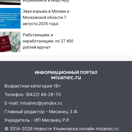
баскетбола!
Звук взрыва в Москве и
17:08
Ульяновский областной суд
Московской области 7
оставил в силе приговор руководству
августа 2026 года:
«УльяновскФармации» за махинации на
Причины, источник,
3,2 млн рублей
Работающим, и
откуда был громкий
неработающим: по 27 400
хлопок
16:09
Ветераны легкой атлетики из
рублей вручат
Ульяновска успешно выступили на
пенсионерам в сентябре -
Чемпионате России
PrimaMedia.ru
16:02
В Ульяновской области убрали
ИНФОРМАЦИОННЫЙ ПОРТАЛ
более 28% площадей зерновых и
зернобобовых культур
Возрастная категория 18+
15:51
Бросила кирпич в жену брата: в
Телефон: (8422) 46-26-70
Ульяновской области завели дело на
E-mail: misanec@yandex.ru
агрессивную женщину
Главный редактор - Мисанец З.Ф.
15:47
На улице Радищева сбили
Учредитель - ИП Мисанец Р.Р.
курьера: крупная авария в Ульяновске
© 2014-2026 Новости Ульяновска онлайн
misanec.ru