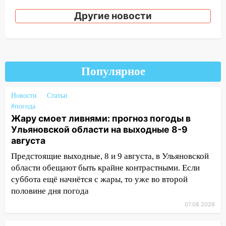
12:31
Ульяновец хотел купить иномарку
из Европы и потерял 760 тысяч рублей
Другие новости
12:20
В Чердаклинском районе
столкнулись «Лада» и Chevrolet:
пострадал 14-летний подросток
Популярное
12:00
Где есть бензин в Ульяновске 7
августа: список АЗС
Новости
Статьи
11:50
Заснул рядом с ребёнком и
#погода
случайно задушил его: суд вынес
Жару смоет ливнями: прогноз погоды в
приговор
Ульяновской области на выходные 8-9
августа
11:38
В Ленинском районе пожар
Предстоящие выходные, 8 и 9 августа, в Ульяновской
полностью уничтожил дачный дом и
сарай
области обещают быть крайне контрастными. Если
суббота ещё начнётся с жары, то уже во второй
11:38
В Госдуме предложили отменить
половине дня погода
ЕГЭ с 2027 года
07.08.2026
11:25
В Ульяновске ИИ будет выявлять