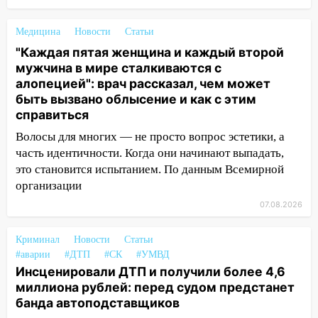
областью
Медицина
Новости
Статьи
09:41
Диана Шурыгина уверовала в
"Каждая пятая женщина и каждый второй
Бога в СИЗО
мужчина в мире сталкиваются с
09:35
В Ульяновске директора фирмы
алопецией": врач рассказал, чем может
будут судить за неуплату налогов на 48
быть вызвано облысение и как с этим
млн рублей
справиться
Волосы для многих — не просто вопрос эстетики, а
08:22
Подросток на питбайке сбил
часть идентичности. Когда они начинают выпадать,
велосипедистку: пострадали двое
это становится испытанием. По данным Всемирной
07:20
Жара возвращается: ожидается
организации
знойный и сухой четверг
07.08.2026
06:00
Под Ульяновском при развороте
пострадал 38-летний водитель
Криминал
Новости
Статьи
иномарки
#аварии
#ДТП
#СК
#УМВД
Инсценировали ДТП и получили более 4,6
05:00
«Каждая пятая женщина и каждый
миллиона рублей: перед судом предстанет
второй мужчина в мире сталкиваются с
банда автоподставщиков
алопецией»: врач рассказал, чем может