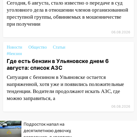
Сегодня, 6 августа, стало известно о передаче в суд
быть вызвано облысение и как с этим
уголовного дела в отношении членов организованной
справиться
преступной группы, обвиняемых в мошенничестве
03:30
Гороскоп на 7 августа: пятница
при получении
принесет прилив творческой энергии и
06.08.2026
отличные шансы исправить старые
ошибки
Новости
Общество
Статьи
06.08.2026
#бензин
23:20
Прогноз погоды на 7 августа в
Где есть бензин в Ульяновске днем 6
Ульяновской области
августа: список АЗС
Ситуация с бензином в Ульяновске остается
20:04
Ульяновцев приглашают на забег,
напряженной, хотя уже и появились положительные
посвящённый Дню воздушного флота
тенденции. Водители продолжают искать АЗС, где
России
можно заправиться, а
19:12
В Ульяновской области
06.08.2026
руководителя частной компании
наказали за сокрытие прошлого своего
сотрудник
Подросток напал на
десятилетнюю девочку,
18:02
В Ульяновск едут звезды
ворвавшись в квартиру