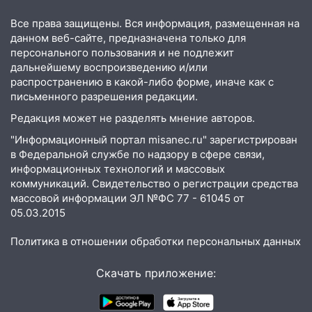
15:15
Проводил до квартиры и ограбил:
новый кавалер женщины оказался
Все права защищены. Вся информация, размещенная на
рецидивистом
данном веб-сайте, предназначена только для
персонального пользования и не подлежит
14:26
В Ульяновске ограничат движение
дальнейшему воспроизведению и/или
по улице Ефремова
распространению в какой-либо форме, иначе как с
письменного разрешения редакции.
14:23
67% ульяновцев готовы
Редакция может не разделять мнение авторов.
передумать увольняться, если им
повысят зарплату
"Информационный портал misanec.ru" зарегистрирован
в Федеральной службе по надзору в сфере связи,
14:01
Инсценировали ДТП и получили
информационных технологий и массовых
более 4,6 миллиона рублей: перед
коммуникаций. Свидетельство о регистрации средства
судом предстанет банда
массовой информации ЭЛ №ФС 77 - 61045 от
автоподставщиков
05.03.2015
13:36
В Инзе произошел крупный пожар
Политика в отношении обработки персональных данных
13:00
В суде защитили репутацию
мужчины, которого необоснованно
Скачать приложение:
обвиняли в жестоком обращении с
животными