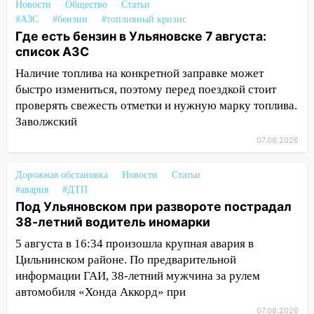
нарушителей на контейнерных
Новости
Общество
Статьи
площадках
#АЗС
#бензин
#топливный кризис
Где есть бензин в Ульяновске 7 августа:
11:20
Ульяновская шахматистка
список АЗС
Валерия Клейменова выиграла два
Наличие топлива на конкретной заправке может
золота в составе сборной мира
быстро измениться, поэтому перед поездкой стоит
11:16
В Ульяновске открыли памятную
проверять свежесть отметки и нужную марку топлива.
доску декабристу Кондратию Рылееву
Заволжский
10:40
В Ульяновске спасатели ночью
07.08.2026
нашли потерявшегося в заброшенных
садах 79-летнего мужчину
Дорожная обстановка
Новости
Статьи
#авария
#ДТП
10:26
На нескольких улицах Ульяновска
Под Ульяновском при развороте пострадал
временно отключили холодную воду
38-летний водитель иномарки
10:14
В Ульяновске двоих участников
5 августа в 16:34 произошла крупная авария в
коррупционной схемы при ЦГКБ
Цильнинском районе. По предварительной
отправили в колонию на 7 и 8 лет
информации ГАИ, 38-летний мужчина за рулем
автомобиля «Хонда Аккорд» при
09:52
Ночью беспилотники сбили над
соседними Татарстаном и Саратовской
07.08.2026