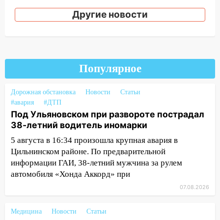
18:02
В Ульяновск едут звезды
Другие новости
баскетбола!
17:08
Ульяновский областной суд
оставил в силе приговор руководству
«УльяновскФармации» за махинации на
Популярное
3,2 млн рублей
16:09
Ветераны легкой атлетики из
Дорожная обстановка
Новости
Статьи
Ульяновска успешно выступили на
#авария
#ДТП
Чемпионате России
Под Ульяновском при развороте пострадал
38-летний водитель иномарки
16:02
В Ульяновской области убрали
более 28% площадей зерновых и
5 августа в 16:34 произошла крупная авария в
зернобобовых культур
Цильнинском районе. По предварительной
информации ГАИ, 38-летний мужчина за рулем
15:51
Бросила кирпич в жену брата: в
автомобиля «Хонда Аккорд» при
Ульяновской области завели дело на
агрессивную женщину
07.08.2026
15:47
На улице Радищева сбили
Медицина
Новости
Статьи
курьера: крупная авария в Ульяновске