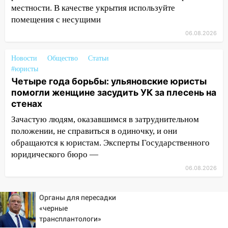
днем 6 августа: список АЗС
местности. В качестве укрытия используйте
помещения с несущими
10:16
Внимание! В Ульяновской области
объявлена ракетная опасность
06.08.2026
10:00
В Старомайнском районе утонул
Новости
Общество
Статьи
51-летний мужчина
#юристы
09:50
Четыре года борьбы: ульяновские юристы
В Ульяновске черный коршун
помогли женщине засудить УК за плесень на
застрял в тепловозе
стенах
09:44
Ульяновские спасатели помогли
Зачастую людям, оказавшимся в затруднительном
юному велосипедисту на улице
положении, не справиться в одиночку, и они
Чернышевского
обращаются к юристам. Эксперты Государственного
08:21
В Заволжском районе украли два
юридического бюро —
велосипеда
06.08.2026
07:18
В Ульяновск идет
тридцатиградусная жара: какая будет
Органы для пересадки
погода в четверг
«черные
трансплантологи»
06:00
Четыре года борьбы: ульяновские