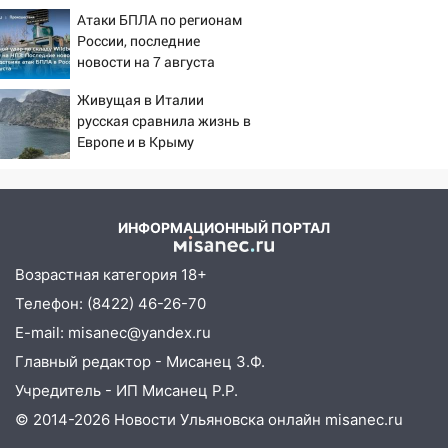
извлекали у еще живых
юристы помогли женщине засудить УК
Атаки БПЛА по регионам
пациентов
за плесень на стенах
России, последние
новости на 7 августа
05:00
Кому 6 августа звезды сулят
2026: последствия, атаки
прибыль, а кому — испытания на
Живущая в Италии
на склады Wildberries,
прочность
русская сравнила жизнь в
состояние пострадавших
Европе и в Крыму
05.08.2026
22:58
Соцсети: на проспекте Тюленева
ДТП с мотоциклистом
ИНФОРМАЦИОННЫЙ ПОРТАЛ
20:22
Мошенники обманули 92-летнюю
жительницу Ульяновской области
Возрастная категория 18+
19:14
Житель Ульяновской области
Телефон: (8422) 46-26-70
подвез троих незнакомцев на трассе и
E-mail: misanec@yandex.ru
заработал уголовное дело
Главный редактор - Мисанец З.Ф.
18:14
Прогноз погоды на 6 августа в
Учредитель - ИП Мисанец Р.Р.
Ульяновской области
© 2014-2026 Новости Ульяновска онлайн
misanec.ru
18:00
Мотофристайл, рок и силовой