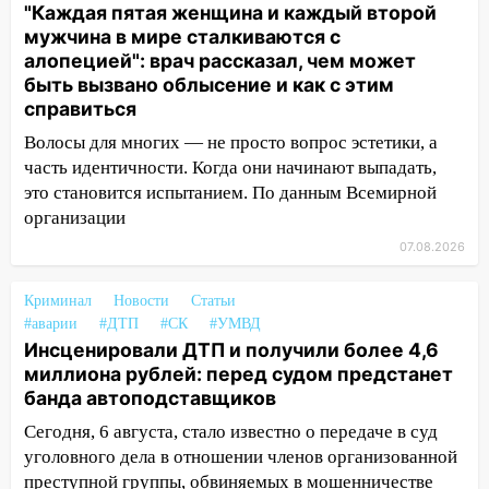
"Каждая пятая женщина и каждый второй
15:15
Проводил до квартиры и ограбил:
мужчина в мире сталкиваются с
новый кавалер женщины оказался
алопецией": врач рассказал, чем может
рецидивистом
быть вызвано облысение и как с этим
справиться
14:26
В Ульяновске ограничат движение
Волосы для многих — не просто вопрос эстетики, а
по улице Ефремова
часть идентичности. Когда они начинают выпадать,
14:23
67% ульяновцев готовы
это становится испытанием. По данным Всемирной
передумать увольняться, если им
организации
повысят зарплату
07.08.2026
14:01
Инсценировали ДТП и получили
более 4,6 миллиона рублей: перед
Криминал
Новости
Статьи
судом предстанет банда
#аварии
#ДТП
#СК
#УМВД
автоподставщиков
Инсценировали ДТП и получили более 4,6
миллиона рублей: перед судом предстанет
13:36
В Инзе произошел крупный пожар
банда автоподставщиков
13:00
В суде защитили репутацию
Сегодня, 6 августа, стало известно о передаче в суд
мужчины, которого необоснованно
уголовного дела в отношении членов организованной
обвиняли в жестоком обращении с
преступной группы, обвиняемых в мошенничестве