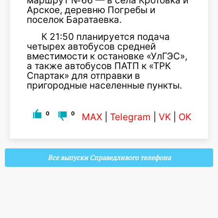
маршрут №66 — в села Кротовка и
Арское, деревню Погребы и
поселок Баратаевка.
К 21:50 планируется подача
четырех автобусов средней
вместимости к остановке «УлГЭС»,
а также автобусов ПАТП к «ТРК
Спартак» для отправки в
пригородные населенные пункты.
0
0
MAX
|
Telegram
|
VK
|
OK
Все выпуски Справедливого телефона