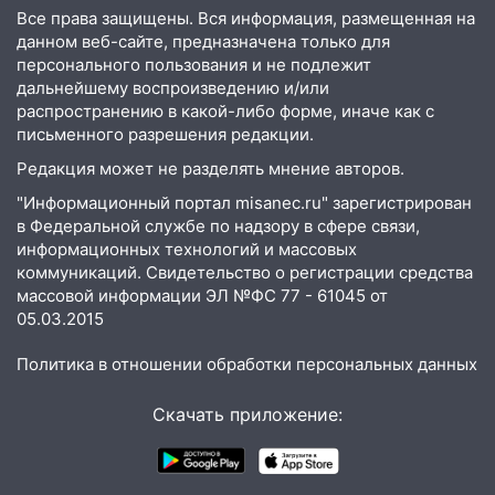
экстрим: в Ульяновске пройдет
Все права защищены. Вся информация, размещенная на
большой фестиваль «Наше время»
данном веб-сайте, предназначена только для
персонального пользования и не подлежит
17:30
Где есть бензин в Ульяновске 5
дальнейшему воспроизведению и/или
августа после рабочего дня: список АЗС
распространению в какой-либо форме, иначе как с
письменного разрешения редакции.
17:05
«Обыск» по видеосвязи: в
Ульяновске задержали 19-летнюю
Редакция может не разделять мнение авторов.
сообщницу мошенников
"Информационный портал misanec.ru" зарегистрирован
в Федеральной службе по надзору в сфере связи,
16:12
Едва не перерезал горло: в
информационных технологий и массовых
Вешкайме посиделки с судимым
коммуникаций. Свидетельство о регистрации средства
знакомым закончились для женщины
массовой информации ЭЛ №ФС 77 - 61045 от
больницей
05.03.2015
16:06
18-летняя девушка без прав
Политика в отношении обработки персональных данных
перевернулась на мопеде и попала в
больницу
Скачать приложение:
15:59
Ульяновец отдал более 14
миллионов рублей за криминальное
покровительство