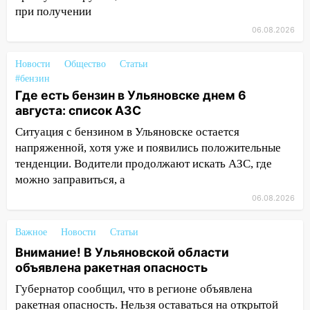
животными
при получении
12:28
06.08.2026
Миллион на «льготниках»: в
Ульяновской области перевозчик
провернул хитрую схему с чужими
Новости
Общество
Статьи
проездными
#бензин
Где есть бензин в Ульяновске днем 6
12:10
Ульяновский алиментщик накопил
августа: список АЗС
120 тысяч долга
Ситуация с бензином в Ульяновске остается
11:49
Снят режим «Ракетная
напряженной, хотя уже и появились положительные
опасность» на территории Ульяновской
тенденции. Водители продолжают искать АЗС, где
области
можно заправиться, а
11:30
06.08.2026
Кабмин РФ разрешил до 1 июля
2027 года импорт, выпуск и обращение
бензина Евро 2, Евро 3, Евро 4
Важное
Новости
Статьи
Внимание! В Ульяновской области
11:12
Соцсети: на Рябикова автомобиль
объявлена ракетная опасность
врезался в забор
Губернатор сообщил, что в регионе объявлена
10:27
Где есть бензин в Ульяновске
ракетная опасность. Нельзя оставаться на открытой