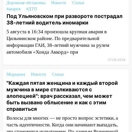
Дорожная обстановка
Новости
Статьи
18:02
В Ульяновск едут звезды
#авария
#ДТП
Под Ульяновском при развороте пострадал
баскетбола!
38-летний водитель иномарки
17:08
Ульяновский областной суд
5 августа в 16:34 произошла крупная авария в
оставил в силе приговор руководству
Цильнинском районе. По предварительной
«УльяновскФармации» за махинации на
информации ГАИ, 38-летний мужчина за рулем
3,2 млн рублей
автомобиля «Хонда Аккорд» при
16:09
Ветераны легкой атлетики из
07.08.2026
Ульяновска успешно выступили на
Чемпионате России
Медицина
Новости
Статьи
16:02
В Ульяновской области убрали
"Каждая пятая женщина и каждый второй
более 28% площадей зерновых и
мужчина в мире сталкиваются с
зернобобовых культур
алопецией": врач рассказал, чем может
быть вызвано облысение и как с этим
15:51
Бросила кирпич в жену брата: в
справиться
Ульяновской области завели дело на
агрессивную женщину
Волосы для многих — не просто вопрос эстетики, а
часть идентичности. Когда они начинают выпадать,
15:47
На улице Радищева сбили
это становится испытанием. По данным Всемирной