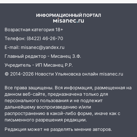
06:00
Четыре года борьбы: ульяновские
юристы помогли женщине засудить УК
ИНФОРМАЦИОННЫЙ ПОРТАЛ
за плесень на стенах
05:00
Кому 6 августа звезды сулят
Возрастная категория 18+
прибыль, а кому — испытания на
Телефон: (8422) 46-26-70
прочность
E-mail: misanec@yandex.ru
05.08.2026
Главный редактор - Мисанец З.Ф.
22:58
Соцсети: на проспекте Тюленева
Учредитель - ИП Мисанец Р.Р.
ДТП с мотоциклистом
© 2014-2026 Новости Ульяновска онлайн
misanec.ru
20:22
Мошенники обманули 92-летнюю
жительницу Ульяновской области
Все права защищены. Вся информация, размещенная на
данном веб-сайте, предназначена только для
19:14
Житель Ульяновской области
персонального пользования и не подлежит
подвез троих незнакомцев на трассе и
дальнейшему воспроизведению и/или
заработал уголовное дело
распространению в какой-либо форме, иначе как с
письменного разрешения редакции.
18:14
Прогноз погоды на 6 августа в
Ульяновской области
Редакция может не разделять мнение авторов.