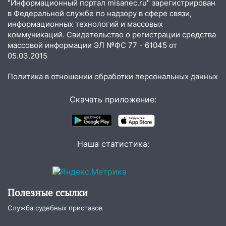
18:00
Мотофристайл, рок и силовой
"Информационный портал misanec.ru" зарегистрирован
экстрим: в Ульяновске пройдет
в Федеральной службе по надзору в сфере связи,
информационных технологий и массовых
большой фестиваль «Наше время»
коммуникаций. Свидетельство о регистрации средства
17:30
Где есть бензин в Ульяновске 5
массовой информации ЭЛ №ФС 77 - 61045 от
августа после рабочего дня: список АЗС
05.03.2015
17:05
«Обыск» по видеосвязи: в
Политика в отношении обработки персональных данных
Ульяновске задержали 19-летнюю
сообщницу мошенников
Скачать приложение:
16:12
Едва не перерезал горло: в
Вешкайме посиделки с судимым
знакомым закончились для женщины
Наша статистика:
больницей
16:06
18-летняя девушка без прав
перевернулась на мопеде и попала в
больницу
Полезные ссылки
15:59
Ульяновец отдал более 14
Служба судебных приставов
миллионов рублей за криминальное