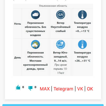
0
0
MAX
|
Telegram
|
VK
|
OK