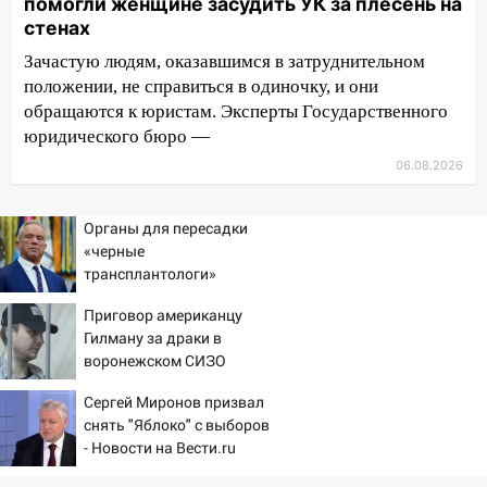
10:27
Где есть бензин в Ульяновске
помогли женщине засудить УК за плесень на
днем 6 августа: список АЗС
стенах
Зачастую людям, оказавшимся в затруднительном
10:16
Внимание! В Ульяновской области
положении, не справиться в одиночку, и они
объявлена ракетная опасность
обращаются к юристам. Эксперты Государственного
10:00
В Старомайнском районе утонул
юридического бюро —
51-летний мужчина
06.08.2026
09:50
В Ульяновске черный коршун
застрял в тепловозе
Органы для пересадки
«черные
09:44
Ульяновские спасатели помогли
трансплантологи»
юному велосипедисту на улице
извлекали у еще живых
Чернышевского
Приговор американцу
пациентов
Гилману за драки в
08:21
В Заволжском районе украли два
воронежском СИЗО
велосипеда
потребовали ужесточить -
Сергей Миронов призвал
07:18
Новости на Вести.ru
В Ульяновск идет
снять "Яблоко" с выборов
тридцатиградусная жара: какая будет
- Новости на Вести.ru
погода в четверг