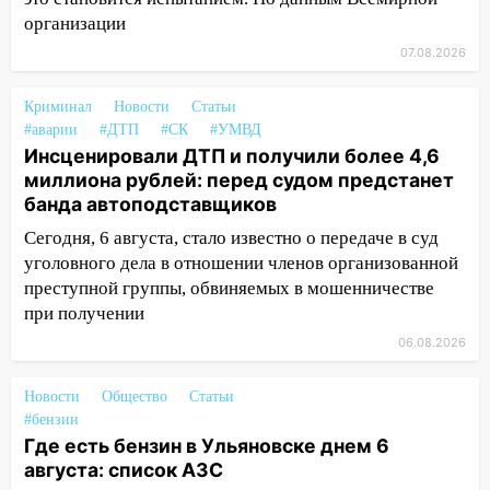
курьера: крупная авария в Ульяновске
организации
15:15
Проводил до квартиры и ограбил:
07.08.2026
новый кавалер женщины оказался
рецидивистом
Криминал
Новости
Статьи
#аварии
#ДТП
#СК
#УМВД
14:26
В Ульяновске ограничат движение
Инсценировали ДТП и получили более 4,6
по улице Ефремова
миллиона рублей: перед судом предстанет
банда автоподставщиков
14:23
67% ульяновцев готовы
передумать увольняться, если им
Сегодня, 6 августа, стало известно о передаче в суд
повысят зарплату
уголовного дела в отношении членов организованной
преступной группы, обвиняемых в мошенничестве
14:01
Инсценировали ДТП и получили
при получении
более 4,6 миллиона рублей: перед
судом предстанет банда
06.08.2026
автоподставщиков
Новости
Общество
Статьи
13:36
В Инзе произошел крупный пожар
#бензин
Где есть бензин в Ульяновске днем 6
13:00
В суде защитили репутацию
августа: список АЗС
мужчины, которого необоснованно