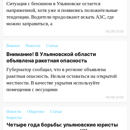
обвиняли в жестоком обращении с
Ситуация с бензином в Ульяновске остается
животными
напряженной, хотя уже и появились положительные
тенденции. Водители продолжают искать АЗС, где
12:28
Миллион на «льготниках»: в
можно заправиться, а
Ульяновской области перевозчик
провернул хитрую схему с чужими
06.08.2026
проездными
Важное
Новости
Статьи
12:10
Ульяновский алиментщик накопил
Внимание! В Ульяновской области
120 тысяч долга
объявлена ракетная опасность
11:49
Снят режим «Ракетная
Губернатор сообщил, что в регионе объявлена
опасность» на территории Ульяновской
ракетная опасность. Нельзя оставаться на открытой
области
местности. В качестве укрытия используйте
11:30
Кабмин РФ разрешил до 1 июля
помещения с несущими
2027 года импорт, выпуск и обращение
06.08.2026
бензина Евро 2, Евро 3, Евро 4
Новости
11:12
Общество
Статьи
Соцсети: на Рябикова автомобиль
#юристы
врезался в забор
Четыре года борьбы: ульяновские юристы