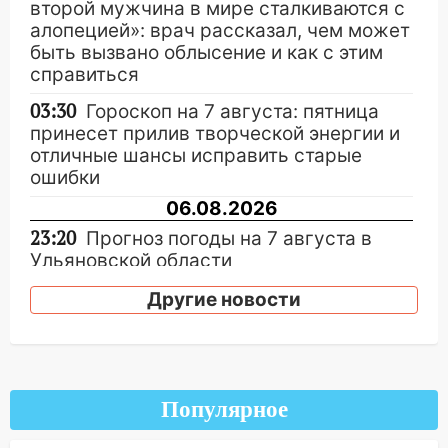
второй мужчина в мире сталкиваются с
алопецией»: врач рассказал, чем может
быть вызвано облысение и как с этим
справиться
03:30
Гороскоп на 7 августа: пятница
принесет прилив творческой энергии и
отличные шансы исправить старые
ошибки
06.08.2026
23:20
Прогноз погоды на 7 августа в
Ульяновской области
20:04
Ульяновцев приглашают на забег,
Другие новости
посвящённый Дню воздушного флота
России
19:12
В Ульяновской области
руководителя частной компании
Популярное
наказали за сокрытие прошлого своего
сотрудник