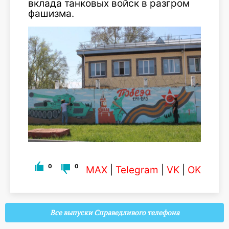
вклада танковых войск в разгром
фашизма.
0
0
MAX
|
Telegram
|
VK
|
OK
Все выпуски Справедливого телефона