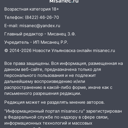
08:02
В Ульяновске во время
диспансеризации у 26-летнего парня
Возрастная категория 18+
выявили онкологию
Телефон: (8422) 46-26-70
07:00
Прохладная ночь и ветреный
E-mail: misanec@yandex.ru
день: прогноз погоды в Ульяновске 10
Главный редактор - Мисанец З.Ф.
августа
Учредитель - ИП Мисанец Р.Р.
06:00
Как разрушительный ураган,
© 2014-2026 Новости Ульяновска онлайн
misanec.ru
потопы и падающие деревья
парализовали Ульяновскую область: ЧП
Все права защищены. Вся информация, размещенная на
за выходные
данном веб-сайте, предназначена только для
персонального пользования и не подлежит
05:50
Пять украденных лошадей и
дальнейшему воспроизведению и/или
смертельная драка
распространению в какой-либо форме, иначе как с
письменного разрешения редакции.
05:00
Боль, скованность и старение
дисков: как повседневные привычки
Редакция может не разделять мнение авторов.
незаметно разрушают наш позвоночник
"Информационный портал misanec.ru" зарегистрирован
в Федеральной службе по надзору в сфере связи,
03:00
День скрытых ловушек и
информационных технологий и массовых
внезапных подарков судьбы: гороскоп