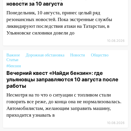
новости за 10 августа
Димитровграде: пассажирка оказалась
в больнице
Понедельник, 10 августа, принес целый ряд
резонансных новостей. Пока экстренные службы
14:23
В Вешкаймском районе
ликвидируют последствия атаки на Татарстан, в
перевернулся самодельный байк
Ульяновске силовики довели до
14:21
Волонтеры «ЛизаАлерт»
10.08.2026
выложили ориентировку на пропавшего
8 августа в шторм ульяновского
Важное
Дорожная обстановка
Новости
Общество
блогера
Статьи
#бензин
14:00
Этой ночью Императорский мост
Вечерний квест «Найди бензин»: где
будет перекрыт
ульяновцы заправляются 10 августа после
работы
13:49
Сотрудники СУ СК России по
Ульяновской области вручили ключи от
Несмотря на то что о ситуации с топливом стали
квартир сиротам и детям, оставшихся
говорить все реже, до конца она не нормализовалась.
без попечения родителей
Автомобилистам, желающим заправить машину,
приходится узнавать в
13:36
«Мама, я умру?»: очевидец
«пьяной» аварии, в которой маленькую
10.08.2026
девочку зажало между автомобилем и