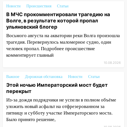
перилами, рассказал о событиях
Новости
Происшествия
Статьи
ужасной ночи
В МЧС прокомментировали трагедию на
Волге, в результате которой пропал
13:05
17-летний парень находился за
ульяновский блогер
рулем мотоцикла во время ДТП в Новом
городе: в ГАИ прокомментировали
Восьмого августа на акватории реки Волга произошла
сегодняшнюю аварию
трагедия. Перевернулось маломерное судно, один
человек пропал. Подробнее происшествие
12:59
Губернатор Ульяновской области
комментирует главный
выразил соболезнования в связи с
10.08.2026
трагедией в Нижнекамске
12:53
Число погибших в Нижнекамске
Важное
Дорожная обстановка
Новости
Статьи
выросло до 13 человек, среди них есть
Этой ночью Императорский мост будет
ребенок
перекрыт
12:46
Масштабные поиски на Волге: в
Из-за дождя подрядчики не успели в полном объёме
Ульяновской области продолжают
уложить новый асфальт на отфрезерованном за
искать пропавшего после крушения
пятницу и субботу участке Императорского моста.
катера блогера
Было принято решение,
11:53
Стало известно о состоянии
10.08.2026