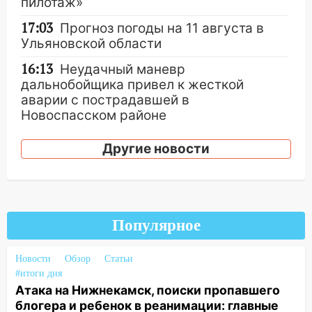
пилотаж»
17:03
Прогноз погоды на 11 августа в
Ульяновской области
16:13
Неудачный маневр
дальнобойщика привел к жесткой
аварии с пострадавшей в
Новоспасском районе
16:13
В Ульяновске перед судом
Другие новости
предстанут 24 участника криминальной
группировки
15:34
Ливень привел к жесткому ДТП: в
Ульяновской области перевернулась
Популярное
легковушка
15:13
Семьям погибших и
Новости
Обзор
Статьи
пострадавшим в Нижнекамске окажут
#итоги дня
материальную помощь
Атака на Нижнекамск, поиски пропавшего
блогера и ребенок в реанимации: главные
15:05
Столкновение двух «Лад» в