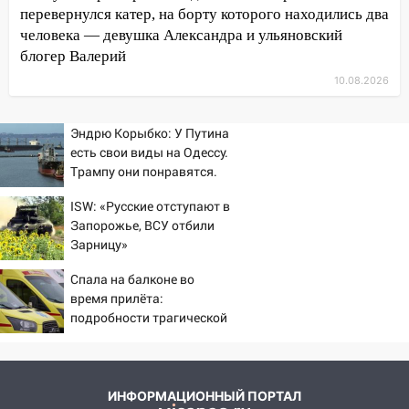
10:11
Во время атаки беспилотников в
перевернулся катер, на борту которого находились два
Нижнекамске погибли люди: в
человека — девушка Александра и ульяновский
республике объявили траур
блогер Валерий
10.08.2026
10:06
За выходные выпало больше
месячной нормы осадков и упало 111
деревьев в Ульяновске
Эндрю Корыбко: У Путина
есть свои виды на Одессу.
10:00
В Кузоватово ураганный ветер
Трампу они понравятся.
повредил кровли районного дома
Зеленскому вряд ли
культуры и школы
ISW: «Русские отступают в
Запорожье, ВСУ отбили
09:20
Момент падения дерева на
Зарницу»
машину в Ульяновске попал на видео
Спала на балконе во
09:16
Утро ульяновских водителей
время прилёта:
началось с «глухой» пробки на старом
подробности трагической
мосту
гибели малышки в
Нижнекамске 10/08/2026
09:10
Соцсети: на Московском шоссе в
– Новости
Ульяновске произошла авария
ИНФОРМАЦИОННЫЙ ПОРТАЛ