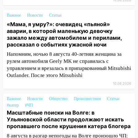
девочки, которую зажало между
автомобилем и перилами во время
Важное
Новости
Статьи
«пьяного» ДТП на Федерации
«Мама, я умру?»: очевидец «пьяной»
аварии, в которой маленькую девочку
11:29
Сергей Клопков назначен
зажало между автомобилем и перилами,
начальником управления
рассказал о событиях ужасной ночи
административно-технического
контроля администрации Ульяновска
Напомним, ночью 8 августа 40-летняя женщина за
рулем автомобиля Geely MK не справилась с
11:12
В Ульяновской области в огне
управлением и врезалась в припаркованный Mitsubishi
погиб один человек
Outlander. После этого Mitsubishi
11:05
12 человек погибли и 39 получили
10.08.2026
ранения после атаки беспилотников на
Нижнекамск
Важное
Новости
Общество
Происшествия
Статьи
10:51
#катер
#ЧП
В Ульяновской области
Масштабные поиски на Волге: в
перехвачены четыре беспилотника
Ульяновской области продолжают искать
10:15
Соцсети: мотоциклист врезался в
пропавшего после крушения катера блогера
«Калину» в Новом городе
8 августа в разгар непогоды на Волге произошло ЧП: