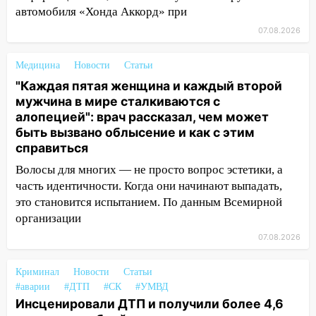
автомобиля «Хонда Аккорд» при
50-метровом участке
07.08.2026
14:22
В Новом городе 8 августа пройдет
большой фестиваль «Наше время» с
Медицина
Новости
Статьи
мотофристайлом и концертом
«Мураками»
"Каждая пятая женщина и каждый второй
мужчина в мире сталкиваются с
14:04
Жару смоет ливнями: прогноз
алопецией": врач рассказал, чем может
погоды в Ульяновской области на
быть вызвано облысение и как с этим
выходные 8-9 августа
справиться
13:30
В Ульяновске транспортные
Волосы для многих — не просто вопрос эстетики, а
полицейские проведут акцию «Час
часть идентичности. Когда они начинают выпадать,
пассажира»
это становится испытанием. По данным Всемирной
организации
13:20
В Ульяновске за один день
07.08.2026
обокрали женщину на пляже и
подростка в сквере
Криминал
Новости
Статьи
13:01
В Димитровграде мужчина
#аварии
#ДТП
#СК
#УМВД
выбросил из машины страйкбольную
Инсценировали ДТП и получили более 4,6
гранату: его задержали