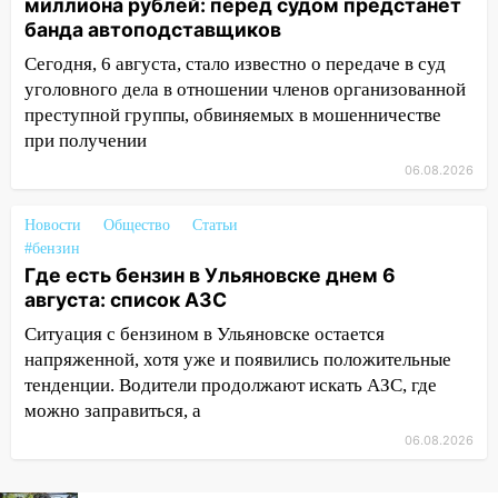
миллиона рублей: перед судом предстанет
банда автоподставщиков
12:34
На Ульяновскую область
надвигается сильнейшая непогода: град
Сегодня, 6 августа, стало известно о передаче в суд
и шквал до 27 м/с
уголовного дела в отношении членов организованной
преступной группы, обвиняемых в мошенничестве
12:31
Ульяновец хотел купить иномарку
при получении
из Европы и потерял 760 тысяч рублей
06.08.2026
12:20
В Чердаклинском районе
столкнулись «Лада» и Chevrolet:
Новости
Общество
Статьи
пострадал 14-летний подросток
#бензин
Где есть бензин в Ульяновске днем 6
12:00
Где есть бензин в Ульяновске 7
августа: список АЗС
августа: список АЗС
Ситуация с бензином в Ульяновске остается
11:50
Заснул рядом с ребёнком и
напряженной, хотя уже и появились положительные
случайно задушил его: суд вынес
тенденции. Водители продолжают искать АЗС, где
приговор
можно заправиться, а
11:38
В Ленинском районе пожар
06.08.2026
полностью уничтожил дачный дом и
сарай