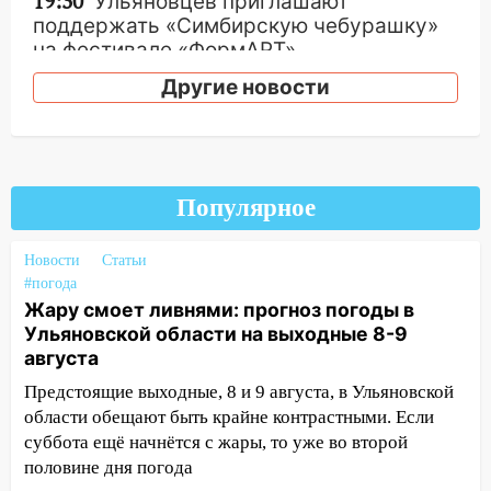
19:30
Ульяновцев приглашают
поддержать «Симбирскую чебурашку»
на фестивале «ФормАРТ»
Другие новости
18:11
Ульяновская область стала
пилотным регионом проекта
«Культурное долголетие»
17:16
В реанимацию Ульяновской
областной больницы поступили шесть
Популярное
новых аппаратов ИВЛ
Новости
Статьи
16:51
В Чердаклинском районе
#погода
ремонтируют дороги, ставят остановки
Жару смоет ливнями: прогноз погоды в
и проводят новое освещение
Ульяновской области на выходные 8-9
16:35
В Ульяновске установили ещё
августа
девять бункеров для крупногабаритного
Предстоящие выходные, 8 и 9 августа, в Ульяновской
мусора
области обещают быть крайне контрастными. Если
суббота ещё начнётся с жары, то уже во второй
16:26
В Ульяновске бесплатно покажут
половине дня погода
матч «Волги» под открытым небом