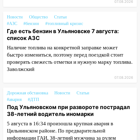
07.08.2026
16:12
В Ульяновском госуниверситете
разработают отечественный прибор для
Новости
Общество
Статьи
цифровой ПЦР
#АЗС
#бензин
#топливный кризис
15:47
Ульяновцы могут вернуть деньги
Где есть бензин в Ульяновске 7 августа:
за абонементы закрывшегося фитнес-
список АЗС
клуба «Рекорд-Fitness»
Наличие топлива на конкретной заправке может
быстро измениться, поэтому перед поездкой стоит
15:34
После вмешательства
проверять свежесть отметки и нужную марку топлива.
прокуратуры в селах Ульяновской
Заволжский
области привели в порядок детские
площадки
07.08.2026
15:27
Прокуратура проверяет
Дорожная обстановка
Новости
Статьи
капремонт школы в селе Кивать
#авария
#ДТП
15:08
В Кузоватово после прокурорской
Под Ульяновском при развороте пострадал
проверки обновили разметку на
38-летний водитель иномарки
пешеходных переходах
5 августа в 16:34 произошла крупная авария в
Цильнинском районе. По предварительной
14:40
На проспекте Гая в Ульяновске
информации ГАИ, 38-летний мужчина за рулем
запретили остановку автомобилей на