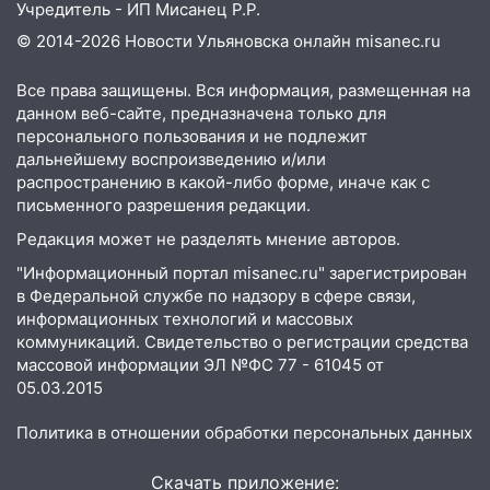
10:14
В Ульяновске двоих участников
Учредитель - ИП Мисанец Р.Р.
коррупционной схемы при ЦГКБ
© 2014-2026 Новости Ульяновска онлайн
misanec.ru
отправили в колонию на 7 и 8 лет
09:52
Ночью беспилотники сбили над
Все права защищены. Вся информация, размещенная на
соседними Татарстаном и Саратовской
данном веб-сайте, предназначена только для
областью
персонального пользования и не подлежит
дальнейшему воспроизведению и/или
09:41
Диана Шурыгина уверовала в
распространению в какой-либо форме, иначе как с
Бога в СИЗО
письменного разрешения редакции.
Редакция может не разделять мнение авторов.
09:35
В Ульяновске директора фирмы
будут судить за неуплату налогов на 48
"Информационный портал misanec.ru" зарегистрирован
млн рублей
в Федеральной службе по надзору в сфере связи,
информационных технологий и массовых
08:22
Подросток на питбайке сбил
коммуникаций. Свидетельство о регистрации средства
велосипедистку: пострадали двое
массовой информации ЭЛ №ФС 77 - 61045 от
05.03.2015
07:20
Жара возвращается: ожидается
знойный и сухой четверг
Политика в отношении обработки персональных данных
06:00
Под Ульяновском при развороте
Скачать приложение:
пострадал 38-летний водитель