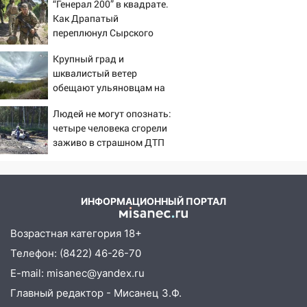
“Генерал 200” в квадрате.
11:38
Как Драпатый
В Госдуме предложили отменить
переплюнул Сырского
ЕГЭ с 2027 года
11:25
Крупный град и
В Ульяновске ИИ будет выявлять
шквалистый ветер
нарушителей на контейнерных
обещают ульяновцам на
площадках
выходные
11:20
Людей не могут опознать:
Ульяновская шахматистка
четыре человека сгорели
Валерия Клейменова выиграла два
заживо в страшном ДТП
золота в составе сборной мира
на трассе 07/08/2026 –
11:16
В Ульяновске открыли памятную
Новости
доску декабристу Кондратию Рылееву
ИНФОРМАЦИОННЫЙ ПОРТАЛ
10:40
В Ульяновске спасатели ночью
нашли потерявшегося в заброшенных
Возрастная категория 18+
садах 79-летнего мужчину
Телефон: (8422) 46-26-70
10:26
На нескольких улицах Ульяновска
E-mail: misanec@yandex.ru
временно отключили холодную воду
Главный редактор - Мисанец З.Ф.