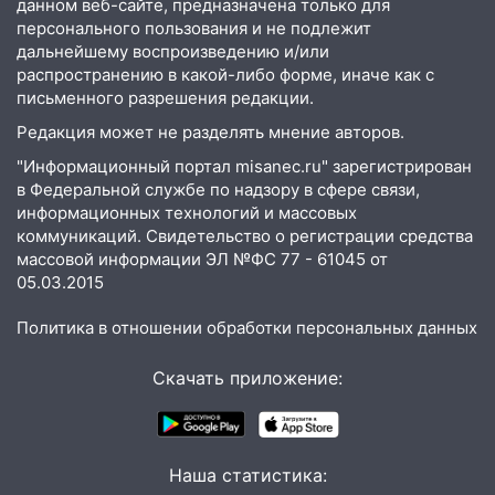
16:30
Прогноз погоды в Ульяновской
данном веб-сайте, предназначена только для
персонального пользования и не подлежит
области на 5 августа
дальнейшему воспроизведению и/или
16:20
В Сурском районе сёла оказались
распространению в какой-либо форме, иначе как с
не защищены от лесных пожаров
письменного разрешения редакции.
Редакция может не разделять мнение авторов.
16:12
Пуля пробила окно квартиры на
16-м этаже в Ульяновске
"Информационный портал misanec.ru" зарегистрирован
в Федеральной службе по надзору в сфере связи,
16:10
Прокуратура потребовала
информационных технологий и массовых
усилить борьбу со свалками в
коммуникаций. Свидетельство о регистрации средства
Инзенском районе
массовой информации ЭЛ №ФС 77 - 61045 от
05.03.2015
16:06
Патриарх Кирилл оценил работу
Симбирской епархии
Политика в отношении обработки персональных данных
15:45
Жителям села Тагай больше не
Скачать приложение:
придётся ездить в райцентр ради сдачи
анализов
15:30
После жалобы прокурору на
улице Льва Толстого в Старой Майне
Наша статистика:
восстановили освещение