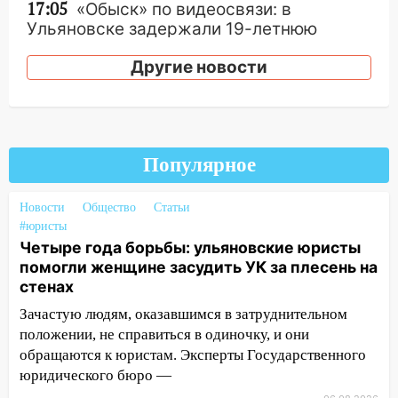
17:05
«Обыск» по видеосвязи: в
Ульяновске задержали 19-летнюю
сообщницу мошенников
Другие новости
16:12
Едва не перерезал горло: в
Вешкайме посиделки с судимым
знакомым закончились для женщины
больницей
Популярное
16:06
18-летняя девушка без прав
перевернулась на мопеде и попала в
Новости
Общество
Статьи
больницу
#юристы
15:59
Ульяновец отдал более 14
Четыре года борьбы: ульяновские юристы
миллионов рублей за криминальное
помогли женщине засудить УК за плесень на
покровительство
стенах
Зачастую людям, оказавшимся в затруднительном
15:32
На «кольце» кроссовер сбил 18-
положении, не справиться в одиночку, и они
летнего мопедиста
обращаются к юристам. Эксперты Государственного
15:00
В Ульяновске после тройного ДТП
юридического бюро —
госпитализировали 25-летнего байкера