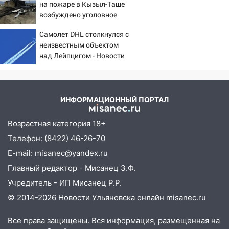
на пожаре в Кызыл-Таше
20:17
Ульяновская область девятую
подробности
возбуждено уголовное
неделю подряд удерживает самые
дело
низкие цены на подсолнечное масло
Самолет DHL столкнулся с
неизвестным объектом
19:33
Коровы-рекордсменки: в
над Лейпцигом - Новости
Ульяновской области выросли надои
на Вести.ru
молока
18:20
В Ульяновской области до конца
года благоустроят 20 родников
ИНФОРМАЦИОННЫЙ ПОРТАЛ
17:27
В Ульяновской области 114 детей-
Возрастная категория 18+
сирот получили жильё с начала года
Телефон: (8422) 46-26-70
16:43
Дорожный сезон перевалил за
E-mail: misanec@yandex.ru
экватор: в Ульяновской области
Главный редактор - Мисанец З.Ф.
обновили половину региональных трасс
Учредитель - ИП Мисанец Р.Р.
16:31
В Ульяновской области
© 2014-2026 Новости Ульяновска онлайн
misanec.ru
капитально отремонтируют 101
многоквартирный дом
Все права защищены. Вся информация, размещенная на