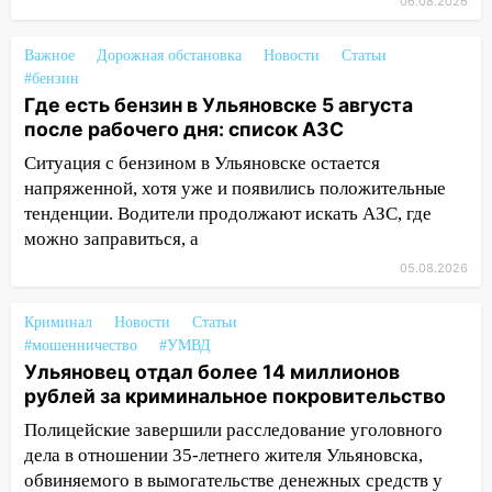
06.08.2026
14:32
На Ульяновскую область
надвигается жара
Важное
Дорожная обстановка
Новости
Статьи
#бензин
14:08
Пешеход переходил по «зебре»:
Где есть бензин в Ульяновске 5 августа
подробности серьезной аварии на
после рабочего дня: список АЗС
Фруктовой
Ситуация с бензином в Ульяновске остается
13:30
В Димитровграде на улице
напряженной, хотя уже и появились положительные
Трудовой горело здание
тенденции. Водители продолжают искать АЗС, где
можно заправиться, а
13:00
Водитель без прав врезался в
припаркованный автомобиль
05.08.2026
12:37
Переезжал «зебру» на
Криминал
Новости
Статьи
велосипеде и попал под колеса
#мошенничество
#УМВД
Ульяновец отдал более 14 миллионов
12:18
Вспыхнул изнутри: в
рублей за криминальное покровительство
Железнодорожном районе горела дача
Полицейские завершили расследование уголовного
11:33
В Засвияжье под колёса авто
дела в отношении 35-летнего жителя Ульяновска,
попал мужчина
обвиняемого в вымогательстве денежных средств у