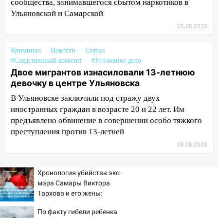
07:02
Жара отступит: какой будет
сообщества, занимавшегося сбытом наркотиков в
погода в Ульяновске днем 5 августа
Ульяновской и Самарской
06:10
05.08.2026
Двое мигрантов изнасиловали 13-
летнюю девочку в центре Ульяновска
Криминал
Новости
Статьи
06:00
Мертвеца выкопали, посадили в
#Следственный комитет
#Уголовное дело
мешок и попытались утопить в Волге
Двое мигрантов изнасиловали 13-летнюю
девочку в центре Ульяновска
05:30
Астрологи назвали самый
опасный день августа: что ждет каждый
В Ульяновске заключили под стражу двух
знак 5 августа
иностранных граждан в возрасте 20 и 22 лет. Им
предъявлено обвинение в совершении особо тяжкого
04.08.2026
преступления против 13-летней
23:27
Прокуратура проверяет
05.08.2026
капремонт школы в посёлке Налейка
22:33
Прокуратура проверяет
Хронология убийства экс-
спортивные объекты в Старой Майне
мэра Самары Виктора
Тархова и его жены:
21:01
Ульяновцев приглашают сдать
шесть шокирующих
кровь: День донора пройдёт 6 августа
По факту гибели ребенка
фактов, новые