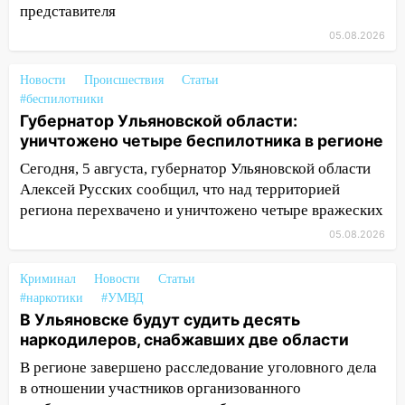
11:17
В Радищевском районе сгорели
представителя
хозяйственные постройки
05.08.2026
11:00
В Канадее горел жилой дом
Новости
Происшествия
Статьи
10:18
Губернатор Ульяновской области:
#беспилотники
уничтожено четыре беспилотника в
Губернатор Ульяновской области:
регионе
уничтожено четыре беспилотника в регионе
Сегодня, 5 августа, губернатор Ульяновской области
10:00
В Ульяновске дотла сгорел
Алексей Русских сообщил, что над территорией
легковой автомобиль
региона перехвачено и уничтожено четыре вражеских
09:39
В Ульяновске будут судить десять
05.08.2026
наркодилеров, снабжавших две области
09:25
Вынесли приговор дебоширам,
Криминал
Новости
Статьи
избившим мужчину в трамвае
#наркотики
#УМВД
В Ульяновске будут судить десять
08:27
Ульяновская полиция получила
наркодилеров, снабжавших две области
один из шести уникальных автомобилей
В регионе завершено расследование уголовного дела
в России
в отношении участников организованного