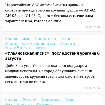
На российских АЗС автомобилисты привыкли
16:17
Мелекесский район первым в
смотреть прежде всего на крупные цифры — АИ-92,
Ульяновской области намолотил более
АИ-95 или АИ-98. Однако у бензина есть еще одна
100 тысяч тонн зерна
характеристика, которая обычно
15:17
В колледжи и техникумы
09.08.2026
Ульяновской области подали более 10
тысяч заявлений
Новости
Обзор
Происшествия
Статьи
15:04
Фоторепортаж с улиц Ульяновска
#ливень
#последствия непогоды
#Ульяновск
#ураган 8 августа
#шторм
после шторма: поваленные деревья и
«Ульяновскалипсис»: последствия урагана 8
затопленные улицы
августа
14:28
Ураган вырвал остановку на улице
Днём 8 августа Ульяновск оказался под ударом
Деева в Заволжье
мощной непогоды. На город обрушились сильный
14:26
Жители Ульяновска сами
ливень, гроза, крупный град и шквалистый ветер. За
пытаются расчистить ливнёвки, не
несколько часов стихия
дождавшись коммунальщиков
08.08.2026
14:16
Шторм продолжает ломать город:
Новости
Общество
Происшествия
Статьи
на улице Любови Шевцовой рухнул
#жкх
#непогода
#Ульяновск