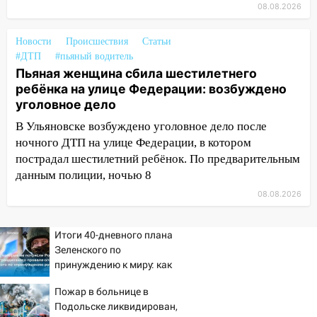
08.08.2026
13:46
Сильный ветер сорвал крышу с
СТО на проспекте Созидателей
Новости
Происшествия
Статьи
#ДТП
#пьяный водитель
13:35
Непогода продолжает бить по
Пьяная женщина сбила шестилетнего
транспорту: в Ульяновске трамвай
ребёнка на улице Федерации: возбуждено
сошёл с рельсов
уголовное дело
13:22
Упавшие деревья перекрыли
В Ульяновске возбуждено уголовное дело после
дороги в Ульяновске: фото
ночного ДТП на улице Федерации, в котором
пострадал шестилетний ребёнок. По предварительным
13:17
Непогода в Ульяновске не
данным полиции, ночью 8
закончится сегодня: сильные ливни
сохранятся 9 августа
08.08.2026
13:15
Трижды «брал в долг» без спроса:
Итоги 40-дневного плана
житель Вешкаймского района похитил у
Зеленского по
знакомого 191 тысячу рублей
принуждению к миру: как
13:14
Ураган оторвал светофор на
ответила Россия, полный
Пожар в больнице в
проспекте Филатова в Ульяновске
разбор провала операции
Подольске ликвидирован,
Украины от военкора