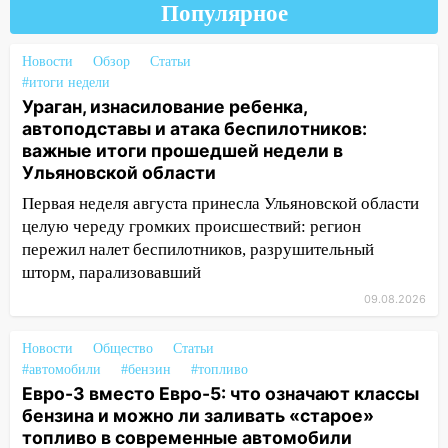
Популярное
упустить
08.08.2026
Новости
Обзор
Статьи
20:10
Во время урагана в Ульяновске на
#итоги недели
Волге перевернулась лодка
Ураган, изнасилование ребенка,
автоподставы и атака беспилотников:
19:55
В Ульяновске упавшее дерево
важные итоги прошедшей недели в
заблокировало в машине двух женщин
Ульяновской области
17:15
В Ульяновской области
Первая неделя августа принесла Ульяновской области
ремонтируют девять мостов: один уже
целую череду громких происшествий: регион
готов, ещё два — почти завершены
пережил налет беспилотников, разрушительный
17:00
«Ульяновскалипсис»: последствия
шторм, парализовавший
урагана 8 августа
09.08.2026
16:38
Прогноз погоды в Ульяновской
Новости
Общество
Статьи
области на 9 августа
#автомобили
#бензин
#топливо
16:34
Из-за мощной непогоды в
Евро-3 вместо Евро-5: что означают классы
Ульяновске отменили фестиваль «Наше
бензина и можно ли заливать «старое»
время»
топливо в современные автомобили