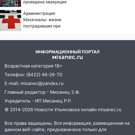
13:12
Дерево пробило крышу дома на
проведена эвакуация
Коца
Новгородской в Ульяновске и рухнуло
Администрация
на электрощит
Махачкалы: жизни
13:10
пострадавших при
В Заволжском районе дерево
падении лифта ничто не
упало во дворе
угрожает
13:08
Ураган ударил по Ульяновску:
сорванные крыши, поваленные деревья,
ИНФОРМАЦИОННЫЙ ПОРТАЛ
затопленные улицы и остановившиеся
трамваи
Возрастная категория 18+
12:17
Телефон: (8422) 46-26-70
Ульяновск накрыл крупный град:
после ливня город снова уходит под
E-mail: misanec@yandex.ru
воду
Главный редактор - Мисанец З.Ф.
12:12
Прокуратура взяла на контроль
Учредитель - ИП Мисанец Р.Р.
ДТП с шестилетним ребёнком на улице
© 2014-2026 Новости Ульяновска онлайн
misanec.ru
Федерации
Все права защищены. Вся информация, размещенная на
12:01
Пьяная женщина сбила
данном веб-сайте, предназначена только для
шестилетнего ребёнка на улице