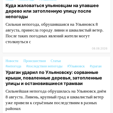
светофор
Куда жаловаться ульяновцам на упавшее
14:14
Студента из Ульяновска обманули
дерево или затопленную улицу после
мошенники под видом преподавателя
непогоды
Сильная непогода, обрушившаяся на Ульяновск 8
14:12
Куда жаловаться ульяновцам на
августа, принесла городу ливни и шквалистый ветер.
упавшее дерево или затопленную улицу
после непогоды
После таких погодных явлений жители могут
столкнуться с
13:59
В Новом городе ураганным
08.08.2026
ветром сорвало опалубку со
строящегося дома
Новости
Происшествия
Статьи
13:54
В мэрии Ульяновска рассказали,
#непогода
#последствия непогоды
#Ульяновск
#ураган
как устраняют последствия мощного
Ураган ударил по Ульяновску: сорванные
шторма
крыши, поваленные деревья, затопленные
улицы и остановившиеся трамваи
13:49
Стихия продолжает крушить
Сильнейшая непогода обрушилась на Ульяновск днём
Ульяновск: дерево рухнуло на дом на
8 августа. Ливень, крупный град и шквалистый ветер
Орджоникидзе
уже привели к серьёзным последствиям в разных
13:47
На Нижней Террасе мощным
районах
ветром вырвало дерево с корнем