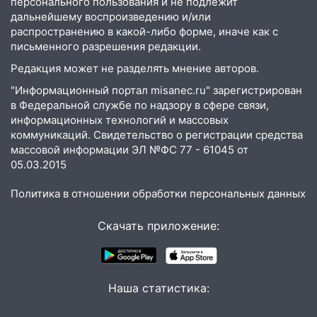
персонального пользования и не подлежит
Федерации: возбуждено уголовное дело
дальнейшему воспроизведению и/или
11:16
В Ульяновске ищут 37-летнего
распространению в какой-либо форме, иначе как с
мужчину, пропавшего ещё 19 июля
письменного разрешения редакции.
Редакция может не разделять мнение авторов.
10:30
От мотофристайла до прогулки с
хаски: куда сходить в Ульяновской
"Информационный портал misanec.ru" зарегистрирован
области 8–9 августа
в Федеральной службе по надзору в сфере связи,
информационных технологий и массовых
10:11
Директора ульяновской
коммуникаций. Свидетельство о регистрации средства
«Нефтяной топливной компании» будут
массовой информации ЭЛ №ФС 77 - 61045 от
судить за неуплату 48,4 млн рублей
05.03.2015
налогов
Политика в отношении обработки персональных данных
09:28
Дети на дорогах: пострадали
велосипедисты, мотоциклисты и
Скачать приложение:
пешеходы. Обзор крупных аварий в
Ульяновской области
08:30
Поджог со свечой, 16 сгоревших
Наша статистика:
домов и выстрел за водку