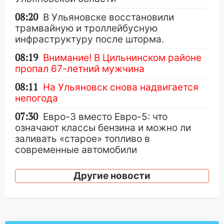
08:20
В Ульяновске восстановили
трамвайную и троллейбусную
инфраструктуру после шторма.
08:19
Внимание! В Цильнинском районе
пропал 67-летний мужчина
08:11
На Ульяновск снова надвигается
непогода
07:30
Евро-3 вместо Евро-5: что
означают классы бензина и можно ли
заливать «старое» топливо в
современные автомобили
06:30
Какая погода будет в Ульяновской
Другие новости
области днем 9 августа
05:05
День, когда всё может
измениться: гороскоп на 9 августа —
три знака получат шанс, который нельзя