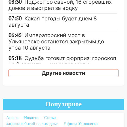
08:30
Поджог со свечой, 16 сгоревших
домов и выстрел за водку
07:50
Какая погоды будет днем 8
августа
06:45
Императорский мост в
Ульяновске останется закрытым до
утра 10 августа
05:18
Судьба готовит сюрприз: гороскоп
на 8 августа — кому повезет с
деньгами, а кого ждет неожиданная
Другие новости
встреча
04:47
В Ульяновской области объявили
ракетную опасность: звучат сирены
07.08.2026
Популярное
20:40
Ульяновские аграрии смогут
купить тракторы с отсрочкой платежа
Афиша
Новости
Статьи
до декабря
#афиша событий на выходные
#афиша Ульяновска