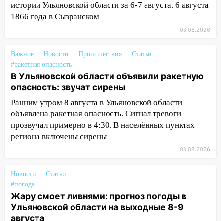
капремонт школы в селе Кивать
истории Ульяновской области за 6-7 августа. 6 августа
1866 года в Сызранском
15:08
В Кузоватово после прокурорской
проверки обновили разметку на
08.08.2026
пешеходных переходах
Важное
Новости
Происшествия
Статьи
14:40
На проспекте Гая в Ульяновске
#ракетная опасность
запретили остановку автомобилей на
В Ульяновской области объявили ракетную
50-метровом участке
опасность: звучат сирены
14:22
В Новом городе 8 августа пройдет
Ранним утром 8 августа в Ульяновской области
большой фестиваль «Наше время» с
объявлена ракетная опасность. Сигнал тревоги
мотофристайлом и концертом
прозвучал примерно в 4:30. В населённых пунктах
«Мураками»
региона включены сирены
14:04
Жару смоет ливнями: прогноз
08.08.2026
погоды в Ульяновской области на
выходные 8-9 августа
Новости
Статьи
#погода
13:30
В Ульяновске транспортные
Жару смоет ливнями: прогноз погоды в
полицейские проведут акцию «Час
Ульяновской области на выходные 8-9
пассажира»
августа