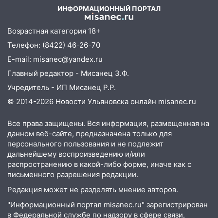
11:50
Заснул рядом с ребёнком и
ИНФОРМАЦИОННЫЙ ПОРТАЛ
случайно задушил его: суд вынес
приговор
Возрастная категория 18+
11:38
Телефон: (8422) 46-26-70
В Ленинском районе пожар
полностью уничтожил дачный дом и
E-mail: misanec@yandex.ru
сарай
Главный редактор - Мисанец З.Ф.
11:38
В Госдуме предложили отменить
Учредитель - ИП Мисанец Р.Р.
ЕГЭ с 2027 года
© 2014-2026 Новости Ульяновска онлайн
misanec.ru
11:25
В Ульяновске ИИ будет выявлять
Все права защищены. Вся информация, размещенная на
нарушителей на контейнерных
данном веб-сайте, предназначена только для
площадках
персонального пользования и не подлежит
11:20
Ульяновская шахматистка
дальнейшему воспроизведению и/или
Валерия Клейменова выиграла два
распространению в какой-либо форме, иначе как с
золота в составе сборной мира
письменного разрешения редакции.
Редакция может не разделять мнение авторов.
11:16
В Ульяновске открыли памятную
доску декабристу Кондратию Рылееву
"Информационный портал misanec.ru" зарегистрирован
в Федеральной службе по надзору в сфере связи,