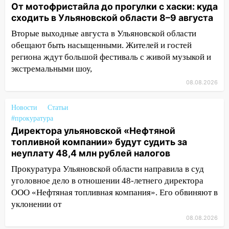
От мотофристайла до прогулки с хаски: куда
19:34
В следственном управлении
сходить в Ульяновской области 8–9 августа
состоялось торжественное
Вторые выходные августа в Ульяновской области
мероприятие, приуроченное к
обещают быть насыщенными. Жителей и гостей
празднованию Дня сотрудника органов
следствия Российской Федерации
региона ждут большой фестиваль с живой музыкой и
экстремальными шоу,
19:30
Ульяновцев приглашают
08.08.2026
поддержать «Симбирскую чебурашку»
на фестивале «ФормАРТ»
Новости
Статьи
18:11
Ульяновская область стала
#прокуратура
пилотным регионом проекта
Директора ульяновской «Нефтяной
«Культурное долголетие»
топливной компании» будут судить за
неуплату 48,4 млн рублей налогов
17:16
В реанимацию Ульяновской
Прокуратура Ульяновской области направила в суд
областной больницы поступили шесть
уголовное дело в отношении 48-летнего директора
новых аппаратов ИВЛ
ООО «Нефтяная топливная компания». Его обвиняют в
16:51
В Чердаклинском районе
уклонении от
ремонтируют дороги, ставят остановки
08.08.2026
и проводят новое освещение