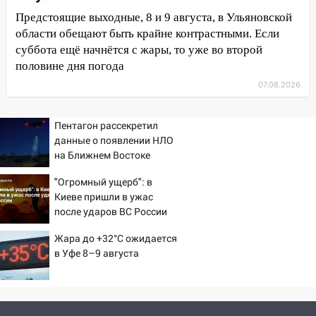
13:20
В Ульяновске за один день
Предстоящие выходные, 8 и 9 августа, в Ульяновской
обокрали женщину на пляже и
области обещают быть крайне контрастными. Если
подростка в сквере
суббота ещё начнётся с жары, то уже во второй
половине дня погода
13:01
В Димитровграде мужчина
выбросил из машины страйкбольную
07.08.2026
гранату: его задержали
Пентагон рассекретил
12:34
На Ульяновскую область
данные о появлении НЛО
надвигается сильнейшая непогода: град
на Ближнем Востоке
и шквал до 27 м/с
"Огромный ущерб": в
12:31
Ульяновец хотел купить иномарку
Киеве пришли в ужас
из Европы и потерял 760 тысяч рублей
после ударов ВС России
12:20
В Чердаклинском районе
Жара до +32°C ожидается
столкнулись «Лада» и Chevrolet:
в Уфе 8–9 августа
пострадал 14-летний подросток
12:00
Где есть бензин в Ульяновске 7
августа: список АЗС