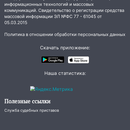
10:40
В Ульяновске спасатели ночью
информационных технологий и массовых
нашли потерявшегося в заброшенных
коммуникаций. Свидетельство о регистрации средства
садах 79-летнего мужчину
массовой информации ЭЛ №ФС 77 - 61045 от
05.03.2015
10:26
На нескольких улицах Ульяновска
временно отключили холодную воду
Политика в отношении обработки персональных данных
10:14
В Ульяновске двоих участников
Скачать приложение:
коррупционной схемы при ЦГКБ
отправили в колонию на 7 и 8 лет
09:52
Ночью беспилотники сбили над
соседними Татарстаном и Саратовской
Наша статистика:
областью
09:41
Диана Шурыгина уверовала в
Бога в СИЗО
Полезные ссылки
09:35
В Ульяновске директора фирмы
Служба судебных приставов
будут судить за неуплату налогов на 48
млн рублей