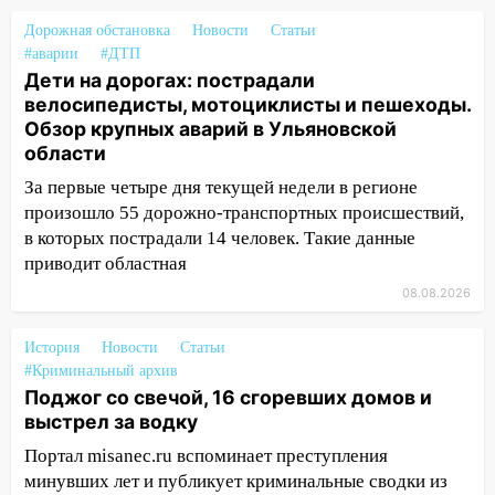
16:35
В Ульяновске установили ещё
Дорожная обстановка
Новости
Статьи
девять бункеров для крупногабаритного
#аварии
#ДТП
мусора
Дети на дорогах: пострадали
велосипедисты, мотоциклисты и пешеходы.
16:26
В Ульяновске бесплатно покажут
Обзор крупных аварий в Ульяновской
матч «Волги» под открытым небом
области
16:12
В Ульяновском госуниверситете
За первые четыре дня текущей недели в регионе
разработают отечественный прибор для
произошло 55 дорожно-транспортных происшествий,
цифровой ПЦР
в которых пострадали 14 человек. Такие данные
приводит областная
15:47
Ульяновцы могут вернуть деньги
за абонементы закрывшегося фитнес-
08.08.2026
клуба «Рекорд-Fitness»
История
Новости
Статьи
15:34
После вмешательства
#Криминальный архив
прокуратуры в селах Ульяновской
Поджог со свечой, 16 сгоревших домов и
области привели в порядок детские
выстрел за водку
площадки
Портал misanec.ru вспоминает преступления
15:27
Прокуратура проверяет
минувших лет и публикует криминальные сводки из