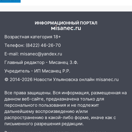
отклики читателей
16:06
18-летняя девушка без прав
перевернулась на мопеде и попала в
больницу
ИНФОРМАЦИОННЫЙ ПОРТАЛ
15:59
Ульяновец отдал более 14
Возрастная категория 18+
миллионов рублей за криминальное
Телефон: (8422) 46-26-70
покровительство
E-mail: misanec@yandex.ru
15:32
На «кольце» кроссовер сбил 18-
Главный редактор - Мисанец З.Ф.
летнего мопедиста
Учредитель - ИП Мисанец Р.Р.
15:00
В Ульяновске после тройного ДТП
© 2014-2026 Новости Ульяновска онлайн
misanec.ru
госпитализировали 25-летнего байкера
14:32
На Ульяновскую область
Все права защищены. Вся информация, размещенная на
данном веб-сайте, предназначена только для
надвигается жара
персонального пользования и не подлежит
14:08
Пешеход переходил по «зебре»:
дальнейшему воспроизведению и/или
подробности серьезной аварии на
распространению в какой-либо форме, иначе как с
Фруктовой
письменного разрешения редакции.