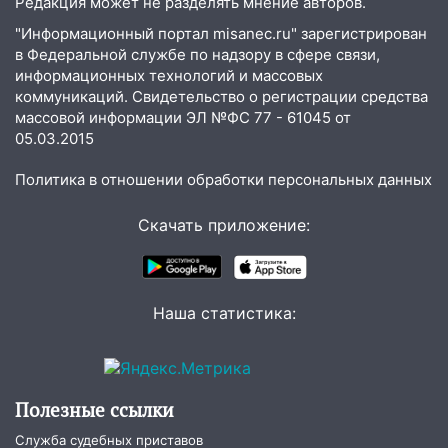
Редакция может не разделять мнение авторов.
13:30
В Димитровграде на улице
Трудовой горело здание
"Информационный портал misanec.ru" зарегистрирован
в Федеральной службе по надзору в сфере связи,
13:00
Водитель без прав врезался в
информационных технологий и массовых
припаркованный автомобиль
коммуникаций. Свидетельство о регистрации средства
массовой информации ЭЛ №ФС 77 - 61045 от
12:37
Переезжал «зебру» на
05.03.2015
велосипеде и попал под колеса
Политика в отношении обработки персональных данных
12:18
Вспыхнул изнутри: в
Железнодорожном районе горела дача
Скачать приложение:
11:33
В Засвияжье под колёса авто
попал мужчина
11:17
В Радищевском районе сгорели
Наша статистика:
хозяйственные постройки
11:00
В Канадее горел жилой дом
10:18
Губернатор Ульяновской области:
Полезные ссылки
уничтожено четыре беспилотника в
регионе
Служба судебных приставов