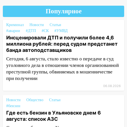
судом предстанет банда
Популярное
автоподставщиков
13:36
В Инзе произошел крупный пожар
Криминал
Новости
Статьи
#аварии
#ДТП
#СК
#УМВД
13:00
В суде защитили репутацию
Инсценировали ДТП и получили более 4,6
мужчины, которого необоснованно
миллиона рублей: перед судом предстанет
обвиняли в жестоком обращении с
банда автоподставщиков
животными
Сегодня, 6 августа, стало известно о передаче в суд
12:28
Миллион на «льготниках»: в
уголовного дела в отношении членов организованной
Ульяновской области перевозчик
преступной группы, обвиняемых в мошенничестве
провернул хитрую схему с чужими
при получении
проездными
06.08.2026
12:10
Ульяновский алиментщик накопил
120 тысяч долга
Новости
Общество
Статьи
#бензин
11:49
Снят режим «Ракетная
Где есть бензин в Ульяновске днем 6
опасность» на территории Ульяновской
августа: список АЗС
области