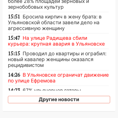
более 28% площадей зерновых и
зернобобовых культур
15:51
Бросила кирпич в жену брата: в
Ульяновской области завели дело на
агрессивную женщину
15:47
На улице Радищева сбили
курьера: крупная авария в Ульяновске
15:15
Проводил до квартиры и ограбил:
новый кавалер женщины оказался
рецидивистом
14:26
В Ульяновске ограничат движение
по улице Ефремова
14:23
67% ульяновцев готовы
передумать увольняться, если им
Другие новости
повысят зарплату
14:01
Инсценировали ДТП и получили
более 4,6 миллиона рублей: перед