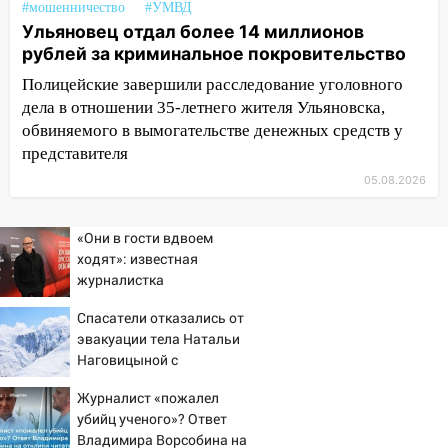
#мошенничество
#УМВД
19:14
Житель Ульяновской области
Ульяновец отдал более 14 миллионов
подвез троих незнакомцев на трассе и
рублей за криминальное покровительство
заработал уголовное дело
Полицейские завершили расследование уголовного
18:14
Прогноз погоды на 6 августа в
дела в отношении 35-летнего жителя Ульяновска,
Ульяновской области
обвиняемого в вымогательстве денежных средств у
представителя
18:00
Мотофристайл, рок и силовой
экстрим: в Ульяновске пройдет
05.08.2026
большой фестиваль «Наше время»
17:30
«Они в гости вдвоем
Где есть бензин в Ульяновске 5
ходят»: известная
августа после рабочего дня: список АЗС
журналистка
17:05
«Обыск» по видеосвязи: в
подтвердила роман
Спасатели отказались от
Ульяновске задержали 19-летнюю
Бондарчука и Исаковой
эвакуации тела Натальи
сообщницу мошенников
Наговицыной с
16:12
Едва не перерезал горло: в
семитысячника
Журналист «пожалел
Вешкайме посиделки с судимым
убийц ученого»? Ответ
знакомым закончились для женщины
Владимира Ворсобина на
больницей