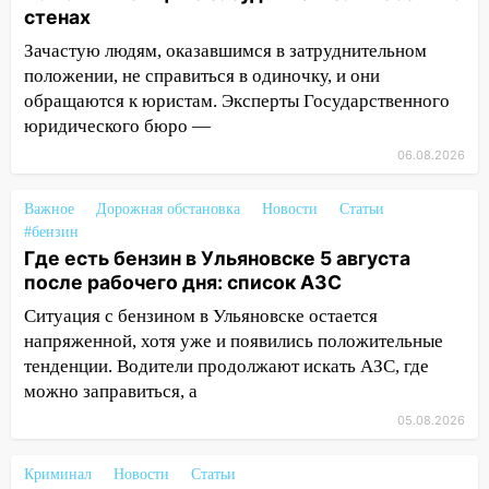
стенах
08:21
В Заволжском районе украли два
велосипеда
Зачастую людям, оказавшимся в затруднительном
положении, не справиться в одиночку, и они
07:18
В Ульяновск идет
обращаются к юристам. Эксперты Государственного
тридцатиградусная жара: какая будет
юридического бюро —
погода в четверг
06.08.2026
06:00
Четыре года борьбы: ульяновские
юристы помогли женщине засудить УК
Важное
Дорожная обстановка
Новости
Статьи
за плесень на стенах
#бензин
Где есть бензин в Ульяновске 5 августа
05:00
Кому 6 августа звезды сулят
после рабочего дня: список АЗС
прибыль, а кому — испытания на
прочность
Ситуация с бензином в Ульяновске остается
напряженной, хотя уже и появились положительные
05.08.2026
тенденции. Водители продолжают искать АЗС, где
22:58
Соцсети: на проспекте Тюленева
можно заправиться, а
ДТП с мотоциклистом
05.08.2026
20:22
Мошенники обманули 92-летнюю
жительницу Ульяновской области
Криминал
Новости
Статьи