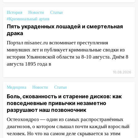
в Новом городе
15:12
В Ульяновске выгорела кухня в
История
Новости
Статьи
многоэтажке
#Криминальный архив
Пять украденных лошадей и смертельная
14:18
Гинеколог рассказала о том, с
драка
какими сложностями сталкиваются
Портал misanec.ru вспоминает преступления
молодые мамы
минувших лет и публикует криминальные сводки из
13:02
Соцсети: на улице Розы
истории Ульяновской области за 8-10 августа. Днём 8
Люксембург дерево упало на
августа 1895 года в
автомобиль
10.08.2026
13:00
«Благоприятный период для
новых начинаний: гороскоп для всех
Медицина
Новости
Статьи
знаков зодиака на неделю с 10 по 16
Боль, скованность и старение дисков: как
августа
повседневные привычки незаметно
разрушают наш позвоночник
13:00
На проспекте Тюленева в
Ульяновске образовалось «море»
Остеохондроз — один из самых распространённых
диагнозов, о котором слышал почти каждый взрослый
12:57
В Ульяновской области ожидается
человек. Но что на самом деле скрывается за этим
крупный град