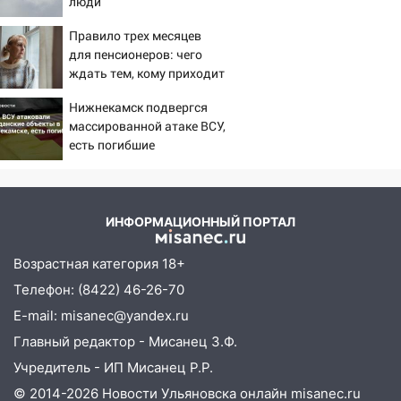
люди
08.08.2026
Правило трех месяцев
20:10
Во время урагана в Ульяновске на
для пенсионеров: чего
Волге перевернулась лодка
ждать тем, кому приходит
19:55
пенсия на карту
В Ульяновске упавшее дерево
Нижнекамск подвергся
заблокировало в машине двух женщин
массированной атаке ВСУ,
17:15
есть погибшие
В Ульяновской области
ремонтируют девять мостов: один уже
готов, ещё два — почти завершены
17:00
«Ульяновскалипсис»: последствия
ИНФОРМАЦИОННЫЙ ПОРТАЛ
урагана 8 августа
Возрастная категория 18+
16:38
Прогноз погоды в Ульяновской
Телефон: (8422) 46-26-70
области на 9 августа
E-mail: misanec@yandex.ru
16:34
Из-за мощной непогоды в
Главный редактор - Мисанец З.Ф.
Ульяновске отменили фестиваль «Наше
время»
Учредитель - ИП Мисанец Р.Р.
© 2014-2026 Новости Ульяновска онлайн
misanec.ru
16:17
Мелекесский район первым в