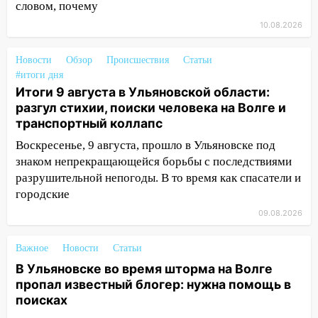
словом, почему
12:11
Где есть бензин в Ульяновске 9
10.08.2026
августа: список АЗС
Новости
Обзор
Происшествия
Статьи
11:55
Соцсети: светофор упал на
#итоги дня
машину во время сильного ливня в
Итоги 9 августа в Ульяновской области:
Ульяновске
разгул стихии, поиски человека на Волге и
11:00
транспортный коллапс
В Ульяновской области люди в
СНТ сидят без света
Воскресенье, 9 августа, прошло в Ульяновске под
знаком непрекращающейся борьбы с последствиями
10:13
Прокуратура подвела итоги
разрушительной непогоды. В то время как спасатели и
недели в Ульяновской области
городские
09:18
Из-за ливня заблокировано
09.08.2026
движение трамваев в Ульяновске
09:15
Ураган, изнасилование ребенка,
Важное
Новости
Статьи
автоподставы и атака беспилотников:
В Ульяновске во время шторма на Волге
важные итоги прошедшей недели в
пропал известный блогер: нужна помощь в
Ульяновской области
поисках