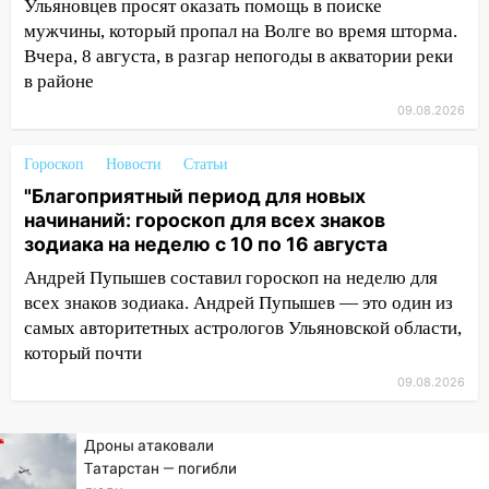
08:20
В Ульяновске восстановили
Ульяновцев просят оказать помощь в поиске
трамвайную и троллейбусную
мужчины, который пропал на Волге во время шторма.
инфраструктуру после шторма
Вчера, 8 августа, в разгар непогоды в акватории реки
в районе
08:19
Внимание! В Цильнинском районе
09.08.2026
пропал 67-летний мужчина
08:11
На Ульяновск снова надвигается
Гороскоп
Новости
Статьи
непогода
"Благоприятный период для новых
начинаний: гороскоп для всех знаков
07:30
Евро-3 вместо Евро-5: что
зодиака на неделю с 10 по 16 августа
означают классы бензина и можно ли
заливать «старое» топливо в
Андрей Пупышев составил гороскоп на неделю для
современные автомобили
всех знаков зодиака. Андрей Пупышев — это один из
самых авторитетных астрологов Ульяновской области,
06:30
Какая погода будет в Ульяновской
который почти
области днем 9 августа
09.08.2026
05:05
День, когда всё может
измениться: гороскоп на 9 августа —
Дроны атаковали
три знака получат шанс, который нельзя
Татарстан — погибли
упустить