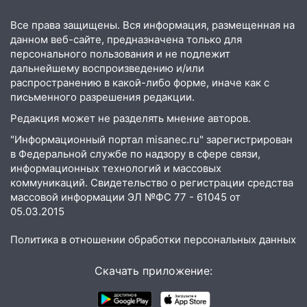
Ульяновской области намолотил более
Все права защищены. Вся информация, размещенная на
100 тысяч тонн зерна
данном веб-сайте, предназначена только для
15:17
В колледжи и техникумы
персонального пользования и не подлежит
Ульяновской области подали более 10
дальнейшему воспроизведению и/или
тысяч заявлений
распространению в какой-либо форме, иначе как с
письменного разрешения редакции.
15:04
Фоторепортаж с улиц Ульяновска
Редакция может не разделять мнение авторов.
после шторма: поваленные деревья и
затопленные улицы
"Информационный портал misanec.ru" зарегистрирован
в Федеральной службе по надзору в сфере связи,
14:28
Ураган вырвал остановку на улице
информационных технологий и массовых
Деева в Заволжье
коммуникаций. Свидетельство о регистрации средства
массовой информации ЭЛ №ФС 77 - 61045 от
14:26
Жители Ульяновска сами
05.03.2015
пытаются расчистить ливнёвки, не
дождавшись коммунальщиков
Политика в отношении обработки персональных данных
14:16
Шторм продолжает ломать город:
Скачать приложение:
на улице Любови Шевцовой рухнул
светофор