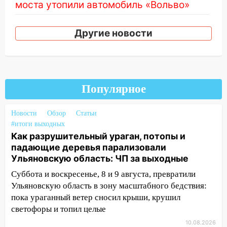
моста утопили автомобиль «Вольво»
20:20
Итоги 9 августа в Ульяновской
Другие новости
области: разгул стихии, поиски
человека на Волге и транспортный
коллапс
19:43
Из-за ураганного ветра упали
деревья в парке «Победы»
Популярное
18:00
Пепелище на Балтийской: в
Новости
Обзор
Статьи
Заволжье ульяновские спасатели
#итоги выходных
ликвидировали крупный пожар
Как разрушительный ураган, потопы и
17:15
Прогноз погоды на 10 августа в
падающие деревья парализовали
Ульяновской области
Ульяновскую область: ЧП за выходные
Суббота и воскресенье, 8 и 9 августа, превратили
16:00
В Ульяновске во время шторма на
Ульяновскую область в зону масштабного бедствия:
Волге пропал известный блогер: нужна
пока ураганный ветер сносил крыши, крушил
помощь в поисках
светофоры и топил целые
15:28
Соцсети: на «Ауди» упало дерево
10.08.2026