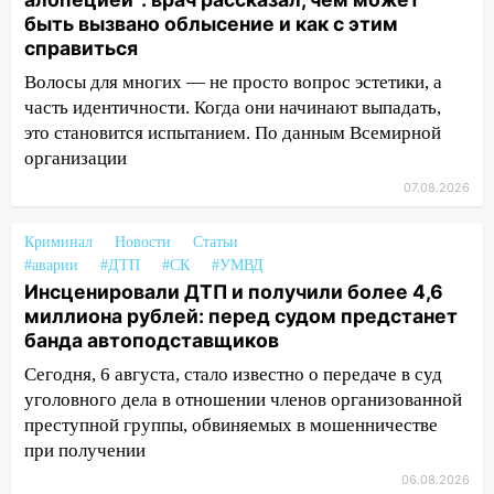
соседними Татарстаном и Саратовской
быть вызвано облысение и как с этим
областью
справиться
Волосы для многих — не просто вопрос эстетики, а
09:41
Диана Шурыгина уверовала в
часть идентичности. Когда они начинают выпадать,
Бога в СИЗО
это становится испытанием. По данным Всемирной
09:35
В Ульяновске директора фирмы
организации
будут судить за неуплату налогов на 48
07.08.2026
млн рублей
08:22
Подросток на питбайке сбил
Криминал
Новости
Статьи
велосипедистку: пострадали двое
#аварии
#ДТП
#СК
#УМВД
Инсценировали ДТП и получили более 4,6
07:20
Жара возвращается: ожидается
миллиона рублей: перед судом предстанет
знойный и сухой четверг
банда автоподставщиков
06:00
Под Ульяновском при развороте
Сегодня, 6 августа, стало известно о передаче в суд
пострадал 38-летний водитель
уголовного дела в отношении членов организованной
иномарки
преступной группы, обвиняемых в мошенничестве
при получении
05:00
«Каждая пятая женщина и каждый
06.08.2026
второй мужчина в мире сталкиваются с