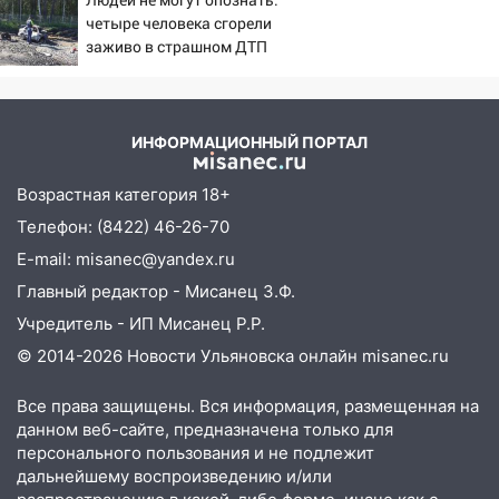
18:02
В Ульяновск едут звезды
четыре человека сгорели
баскетбола!
заживо в страшном ДТП
на трассе 07/08/2026 –
17:08
Ульяновский областной суд
Новости
оставил в силе приговор руководству
«УльяновскФармации» за махинации на
ИНФОРМАЦИОННЫЙ ПОРТАЛ
3,2 млн рублей
Возрастная категория 18+
16:09
Ветераны легкой атлетики из
Ульяновска успешно выступили на
Телефон: (8422) 46-26-70
Чемпионате России
E-mail: misanec@yandex.ru
16:02
В Ульяновской области убрали
Главный редактор - Мисанец З.Ф.
более 28% площадей зерновых и
Учредитель - ИП Мисанец Р.Р.
зернобобовых культур
© 2014-2026 Новости Ульяновска онлайн
misanec.ru
15:51
Бросила кирпич в жену брата: в
Ульяновской области завели дело на
Все права защищены. Вся информация, размещенная на
агрессивную женщину
данном веб-сайте, предназначена только для
персонального пользования и не подлежит
15:47
На улице Радищева сбили
дальнейшему воспроизведению и/или
курьера: крупная авария в Ульяновске