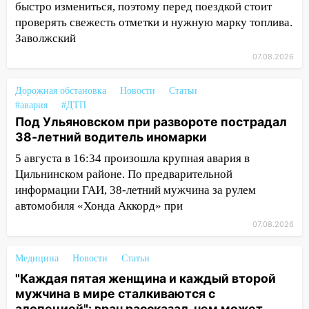
11:25
В Ульяновске ИИ будет выявлять
быстро измениться, поэтому перед поездкой стоит
нарушителей на контейнерных
проверять свежесть отметки и нужную марку топлива.
площадках
Заволжский
11:20
Ульяновская шахматистка
07.08.2026
Валерия Клейменова выиграла два
золота в составе сборной мира
Дорожная обстановка
Новости
Статьи
#авария
#ДТП
11:16
В Ульяновске открыли памятную
Под Ульяновском при развороте пострадал
доску декабристу Кондратию Рылееву
38-летний водитель иномарки
10:40
В Ульяновске спасатели ночью
5 августа в 16:34 произошла крупная авария в
нашли потерявшегося в заброшенных
Цильнинском районе. По предварительной
садах 79-летнего мужчину
информации ГАИ, 38-летний мужчина за рулем
автомобиля «Хонда Аккорд» при
10:26
На нескольких улицах Ульяновска
временно отключили холодную воду
07.08.2026
10:14
В Ульяновске двоих участников
Медицина
Новости
Статьи
коррупционной схемы при ЦГКБ
"Каждая пятая женщина и каждый второй
отправили в колонию на 7 и 8 лет
мужчина в мире сталкиваются с
09:52
Ночью беспилотники сбили над
алопецией": врач рассказал, чем может