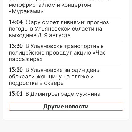
мотофристайлом и концертом
«Мураками»
14:04
Жару смоет ливнями: прогноз
погоды в Ульяновской области на
выходные 8-9 августа
13:30
В Ульяновске транспортные
полицейские проведут акцию «Час
пассажира»
13:20
В Ульяновске за один день
обокрали женщину на пляже и
подростка в сквере
13:01
В Димитровграде мужчина
выбросил из машины страйкбольную
Другие новости
гранату: его задержали
12:34
На Ульяновскую область
надвигается сильнейшая непогода: град
и шквал до 27 м/с