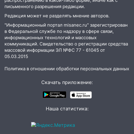
распространению в какой-либо форме, иначе как с
письменного разрешения редакции.
15:15
Проводил до квартиры и ограбил:
Редакция может не разделять мнение авторов.
новый кавалер женщины оказался
рецидивистом
"Информационный портал misanec.ru" зарегистрирован
в Федеральной службе по надзору в сфере связи,
14:26
В Ульяновске ограничат движение
информационных технологий и массовых
по улице Ефремова
коммуникаций. Свидетельство о регистрации средства
массовой информации ЭЛ №ФС 77 - 61045 от
14:23
67% ульяновцев готовы
05.03.2015
передумать увольняться, если им
повысят зарплату
Политика в отношении обработки персональных данных
14:01
Инсценировали ДТП и получили
Скачать приложение:
более 4,6 миллиона рублей: перед
судом предстанет банда
автоподставщиков
13:36
В Инзе произошел крупный пожар
Наша статистика:
13:00
В суде защитили репутацию
мужчины, которого необоснованно
обвиняли в жестоком обращении с