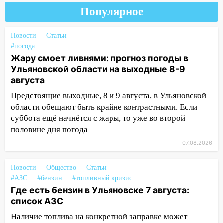
Популярное
12:31
Ульяновец хотел купить иномарку
из Европы и потерял 760 тысяч рублей
Новости
Статьи
12:20
В Чердаклинском районе
#погода
столкнулись «Лада» и Chevrolet:
Жару смоет ливнями: прогноз погоды в
пострадал 14-летний подросток
Ульяновской области на выходные 8-9
августа
12:00
Где есть бензин в Ульяновске 7
Предстоящие выходные, 8 и 9 августа, в Ульяновской
августа: список АЗС
области обещают быть крайне контрастными. Если
11:50
Заснул рядом с ребёнком и
суббота ещё начнётся с жары, то уже во второй
случайно задушил его: суд вынес
половине дня погода
приговор
07.08.2026
11:38
В Ленинском районе пожар
полностью уничтожил дачный дом и
Новости
Общество
Статьи
сарай
#АЗС
#бензин
#топливный кризис
Где есть бензин в Ульяновске 7 августа:
11:38
В Госдуме предложили отменить
список АЗС
ЕГЭ с 2027 года
Наличие топлива на конкретной заправке может