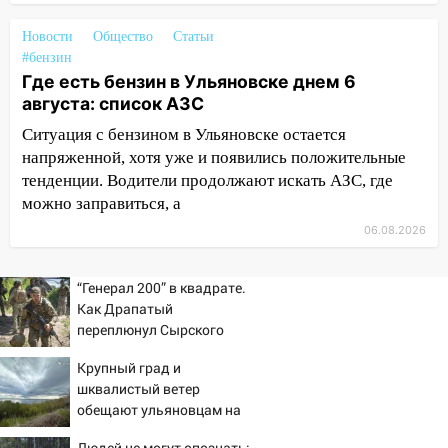
алопецией»: врач рассказал, чем может
быть вызвано облысение и как с этим
Новости
Общество
Статьи
справиться
#бензин
Где есть бензин в Ульяновске днем 6
03:30
Гороскоп на 7 августа: пятница
августа: список АЗС
принесет прилив творческой энергии и
Ситуация с бензином в Ульяновске остается
отличные шансы исправить старые
напряженной, хотя уже и появились положительные
ошибки
тенденции. Водители продолжают искать АЗС, где
06.08.2026
можно заправиться, а
23:20
Прогноз погоды на 7 августа в
06.08.2026
Ульяновской области
20:04
Ульяновцев приглашают на забег,
“Генерал 200” в квадрате.
посвящённый Дню воздушного флота
Как Драпатый
России
переплюнул Сырского
19:12
В Ульяновской области
Крупный град и
руководителя частной компании
шквалистый ветер
наказали за сокрытие прошлого своего
обещают ульяновцам на
сотрудник
выходные
Людей не могут опознать: