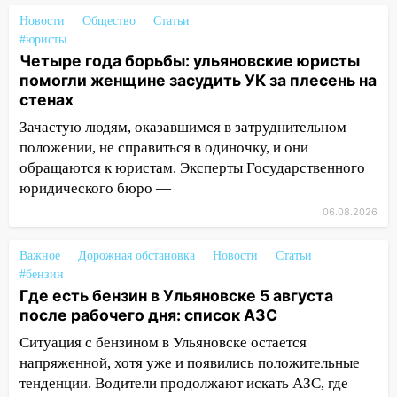
подвез троих незнакомцев на трассе и
Новости
Общество
Статьи
заработал уголовное дело
#юристы
Четыре года борьбы: ульяновские юристы
18:14
Прогноз погоды на 6 августа в
помогли женщине засудить УК за плесень на
Ульяновской области
стенах
18:00
Мотофристайл, рок и силовой
Зачастую людям, оказавшимся в затруднительном
экстрим: в Ульяновске пройдет
положении, не справиться в одиночку, и они
большой фестиваль «Наше время»
обращаются к юристам. Эксперты Государственного
17:30
Где есть бензин в Ульяновске 5
юридического бюро —
августа после рабочего дня: список АЗС
06.08.2026
17:05
«Обыск» по видеосвязи: в
Важное
Ульяновске задержали 19-летнюю
Дорожная обстановка
Новости
Статьи
#бензин
сообщницу мошенников
Где есть бензин в Ульяновске 5 августа
16:12
Едва не перерезал горло: в
после рабочего дня: список АЗС
Вешкайме посиделки с судимым
Ситуация с бензином в Ульяновске остается
знакомым закончились для женщины
напряженной, хотя уже и появились положительные
больницей
тенденции. Водители продолжают искать АЗС, где