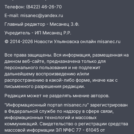
10:00
В Ульяновске дотла сгорел
Телефон: (8422) 46-26-70
легковой автомобиль
E-mail: misanec@yandex.ru
09:39
В Ульяновске будут судить десять
Главный редактор - Мисанец З.Ф.
наркодилеров, снабжавших две области
Учредитель - ИП Мисанец Р.Р.
09:25
Вынесли приговор дебоширам,
© 2014-2026 Новости Ульяновска онлайн
misanec.ru
избившим мужчину в трамвае
08:27
Ульяновская полиция получила
Все права защищены. Вся информация, размещенная на
один из шести уникальных автомобилей
данном веб-сайте, предназначена только для
в России
персонального пользования и не подлежит
дальнейшему воспроизведению и/или
07:02
Жара отступит: какой будет
распространению в какой-либо форме, иначе как с
погода в Ульяновске днем 5 августа
письменного разрешения редакции.
06:10
Двое мигрантов изнасиловали 13-
Редакция может не разделять мнение авторов.
летнюю девочку в центре Ульяновска
"Информационный портал misanec.ru" зарегистрирован
в Федеральной службе по надзору в сфере связи,
06:00
Мертвеца выкопали, посадили в
информационных технологий и массовых
мешок и попытались утопить в Волге
коммуникаций. Свидетельство о регистрации средства
массовой информации ЭЛ №ФС 77 - 61045 от
05:30
Астрологи назвали самый