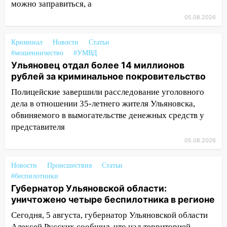
16:06
18-летняя девушка без прав
можно заправиться, а
перевернулась на мопеде и попала в
05.08.2026
больницу
15:59
Криминал
Ульяновец отдал более 14
Новости
Статьи
#мошенничество
#УМВД
миллионов рублей за криминальное
Ульяновец отдал более 14 миллионов
покровительство
рублей за криминальное покровительство
15:32
На «кольце» кроссовер сбил 18-
Полицейские завершили расследование уголовного
летнего мопедиста
дела в отношении 35-летнего жителя Ульяновска,
15:00
В Ульяновске после тройного ДТП
обвиняемого в вымогательстве денежных средств у
госпитализировали 25-летнего байкера
представителя
05.08.2026
14:32
На Ульяновскую область
надвигается жара
Новости
Происшествия
Статьи
14:08
Пешеход переходил по «зебре»:
#беспилотники
подробности серьезной аварии на
Губернатор Ульяновской области:
Фруктовой
уничтожено четыре беспилотника в регионе
13:30
Сегодня, 5 августа, губернатор Ульяновской области
В Димитровграде на улице
Алексей Русских сообщил, что над территорией