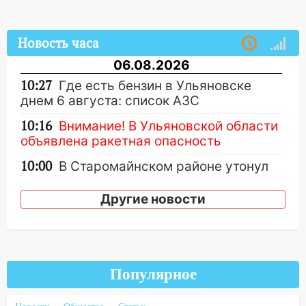
Новость часа
06.08.2026
10:27
Где есть бензин в Ульяновске
днем 6 августа: список АЗС
10:16
Внимание! В Ульяновской области
объявлена ракетная опасность
10:00
В Старомайнском районе утонул
51-летний мужчина
Другие новости
09:50
В Ульяновске черный коршун
застрял в тепловозе
09:44
Ульяновские спасатели помогли
юному велосипедисту на улице
Популярное
Чернышевского
08:21
В Заволжском районе украли два