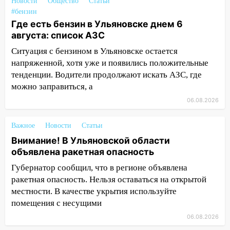
Новости
Общество
Статьи
велосипеда
#бензин
Где есть бензин в Ульяновске днем 6
07:18
В Ульяновск идет
августа: список АЗС
тридцатиградусная жара: какая будет
погода в четверг
Ситуация с бензином в Ульяновске остается
напряженной, хотя уже и появились положительные
06:00
Четыре года борьбы: ульяновские
тенденции. Водители продолжают искать АЗС, где
юристы помогли женщине засудить УК
можно заправиться, а
за плесень на стенах
06.08.2026
05:00
Кому 6 августа звезды сулят
прибыль, а кому — испытания на
Важное
Новости
Статьи
прочность
Внимание! В Ульяновской области
05.08.2026
объявлена ракетная опасность
22:58
Соцсети: на проспекте Тюленева
Губернатор сообщил, что в регионе объявлена
ДТП с мотоциклистом
ракетная опасность. Нельзя оставаться на открытой
местности. В качестве укрытия используйте
20:22
Мошенники обманули 92-летнюю
помещения с несущими
жительницу Ульяновской области
06.08.2026
19:14
Житель Ульяновской области