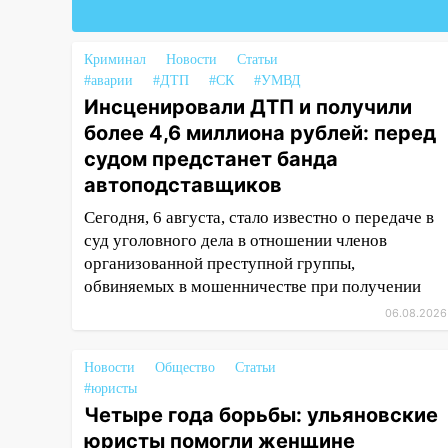
брата: в Ульяновской области
завели дело на агрессивную
женщину
Криминал
Новости
Статьи
#аварии
#ДТП
#СК
#УМВД
15:47
На улице Радищева
Инсценировали ДТП и получили
сбили курьера: крупная авария
более 4,6 миллиона рублей: перед
в Ульяновске
судом предстанет банда
15:15
Проводил до квартиры и
автоподставщиков
ограбил: новый кавалер
Сегодня, 6 августа, стало известно о передаче в
женщины оказался
суд уголовного дела в отношении членов
рецидивистом
организованной преступной группы,
14:26
В Ульяновске ограничат
обвиняемых в мошенничестве при получении
движение по улице Ефремова
06.08.2026
14:23
67% ульяновцев готовы
передумать увольняться, если
Новости
Общество
Статьи
им повысят зарплату
#юристы
Четыре года борьбы: ульяновские
14:01
Инсценировали ДТП и
юристы помогли женщине
получили более 4,6 миллиона