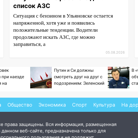
список АЗС
Ситуация с бензином в Ульяновске остается
напряженной, хотя уже и появились
положительные тенденции. Водители
продолжают искать АЗС, где можно
заправиться, а
05.08.2026
овек
Путин и Си должны
В 
 при наезде
смотреть друг на друг с
об
 на
подозрением: Зеленский
ст
в Омске
поставил задачу своим
по
дипломатам
ме
а
Общество
Экономика
Спорт
Культура
На до
се права защищены. Вся информация, размещенная
 данном веб-сайте, предназначена только для
ерсонального пользования и не подлежит