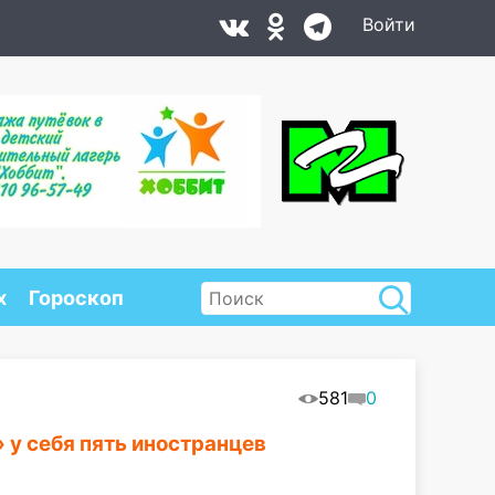
Войти
х
Гороскоп
581
0
 у себя пять иностранцев