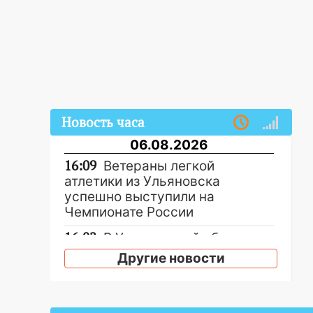
Новость часа
06.08.2026
16:09
Ветераны легкой
атлетики из Ульяновска
успешно выступили на
Чемпионате России
16:02
В Ульяновской области
убрали более 28% площадей
Другие новости
зерновых и зернобобовых
культур
15:51
Бросила кирпич в жену