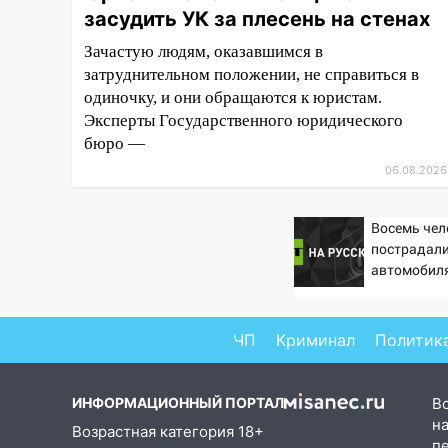
засудить УК за плесень на стенах
рублей: перед судом
предстанет банда
Зачастую людям, оказавшимся в
автоподставщиков
затруднительном положении, не справиться в
13:36
одиночку, и они обращаются к юристам.
В Инзе произошел
крупный пожар
Эксперты Государственного юридического
бюро —
13:00
В суде защитили
06.08.2026
репутацию мужчины, которого
необоснованно обвиняли в
жестоком обращении с
Восемь чел
животными
пострадали
автомобиля
12:28
Миллион на «льготниках»:
пешеходов 
в Ульяновской области
перевозчик провернул хитрую
ЧП
Криминал
Политик
схему с чужими проездными
12:10
Ульяновский алиментщик
ИНФОРМАЦИОННЫЙ ПОРТАЛ
В
накопил 120 тысяч долга
на
Возрастная категория 18+
11:49
Снят режим «Ракетная
п