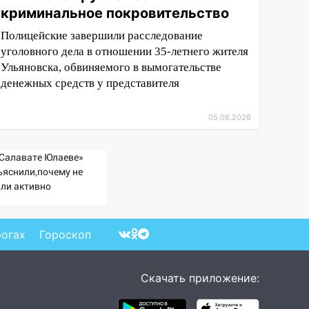
криминальное покровительство
Полицейские завершили расследование
уголовного дела в отношении 35-летнего жителя
Ульяновска, обвиняемого в вымогательстве
денежных средств у представителя
05.08.2026
«Салавате Юлаеве»
ъяснили,почему не
али активно
дписывать игроков в
жсезонье
рогах
Гороскоп
Скачать приложение: