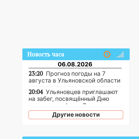
Новость часа
06.08.2026
23:20
Прогноз погоды на 7
августа в Ульяновской области
20:04
Ульяновцев приглашают
на забег, посвящённый Дню
воздушного флота России
Другие новости
19:12
В Ульяновской области
руководителя частной
компании наказали за сокрытие
прошлого своего сотрудник