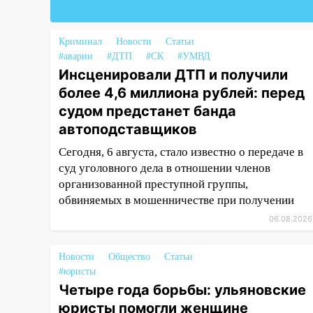
18:02
В Ульяновск едут звезды
баскетбола!
Криминал
Новости
Статьи
#аварии
#ДТП
#СК
#УМВД
17:08
Ульяновский областной
Инсценировали ДТП и получили
суд оставил в силе приговор
более 4,6 миллиона рублей: перед
руководству
«УльяновскФармации» за
судом предстанет банда
махинации на 3,2 млн рублей
автоподставщиков
16:09
Ветераны легкой
Сегодня, 6 августа, стало известно о передаче в
атлетики из Ульяновска
суд уголовного дела в отношении членов
успешно выступили на
организованной преступной группы,
Чемпионате России
обвиняемых в мошенничестве при получении
06.08.2026
16:02
В Ульяновской области
убрали более 28% площадей
зерновых и зернобобовых
Новости
Общество
Статьи
культур
#юристы
Четыре года борьбы: ульяновские
15:51
Бросила кирпич в жену
юристы помогли женщине
брата: в Ульяновской области