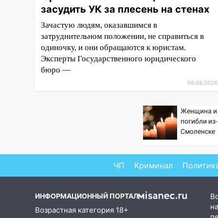
засудить УК за плесень на стенах
завели дело на агрессивную
женщину
Зачастую людям, оказавшимся в
затруднительном положении, не справиться в
15:47
На улице Радищева
одиночку, и они обращаются к юристам.
сбили курьера: крупная авария
в Ульяновске
Эксперты Государственного юридического
бюро —
15:15
Проводил до квартиры и
06.08.2026
ограбил: новый кавалер
женщины оказался
рецидивистом
Женщина и
погибли из
14:26
В Ульяновске ограничат
Смоленске
движение по улице Ефремова
14:23
67% ульяновцев готовы
ЧП
Криминал
Политик
передумать увольняться, если
им повысят зарплату
14:01
Инсценировали ДТП и
ИНФОРМАЦИОННЫЙ ПОРТАЛ
В
получили более 4,6 миллиона
на
Возрастная категория 18+
рублей: перед судом
п