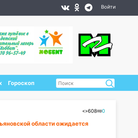
Войти
х
Гороскоп
608
0
льяновской области ожидается