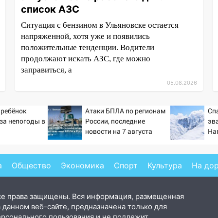
список АЗС
Ситуация с бензином в Ульяновске остается
напряженной, хотя уже и появились
положительные тенденции. Водители
продолжают искать АЗС, где можно
заправиться, а
05.08.2026
 ребёнок
Атаки БПЛА по регионам
Сп
-за непогоды в
России, последние
эв
новости на 7 августа
На
2026: последствия, атаки
се
на склады Wildberries,
состояние пострадавших
а
Общество
Экономика
Спорт
Культура
На до
се права защищены. Вся информация, размещенная
 данном веб-сайте, предназначена только для
ерсонального пользования и не подлежит