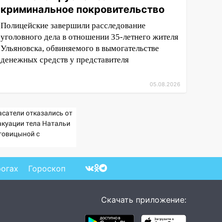
криминальное покровительство
Полицейские завершили расследование
уголовного дела в отношении 35-летнего жителя
Ульяновска, обвиняемого в вымогательстве
денежных средств у представителя
05.08.2026
асатели отказались от
акуации тела Натальи
говицыной с
митысячника
рогах
Гороскоп
Скачать приложение: