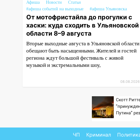
Афиша
Новости
Статьи
#афиша событий на выходные
13:54
#афиша Ульяновска
В мэрии Ульяновска
От мотофристайла до прогулки с
рассказали, как устраняют
последствия мощного шторма
хаски: куда сходить в Ульяновской
области 8–9 августа
13:49
Стихия продолжает
крушить Ульяновск: дерево
Вторые выходные августа в Ульяновской области
рухнуло на дом на
обещают быть насыщенными. Жителей и гостей
Орджоникидзе
региона ждут большой фестиваль с живой
музыкой и экстремальными шоу,
13:47
На Нижней Террасе
мощным ветром вырвало
дерево с корнем
08.08.2026
13:46
Сильный ветер сорвал
крышу с СТО на проспекте
Скотт Ритте
"принужден
Созидателей
Путина" ре
13:35
Непогода продолжает
крах режим
бить по транспорту: в
Ульяновске трамвай сошёл с
ЧП
Криминал
Политик
рельсов