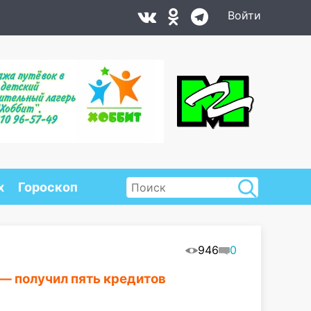
Войти
х
Гороскоп
946
0
 — получил пять кредитов