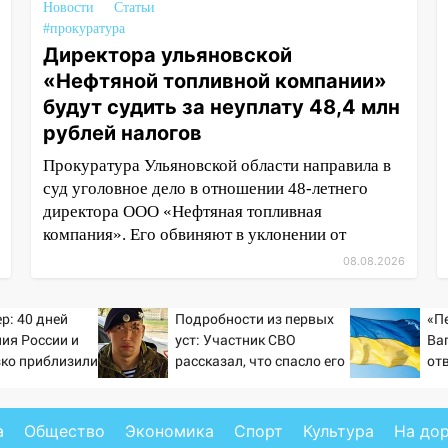
Новости
Статьи
#прокуратура
Директора ульяновской
«Нефтяной топливной компании»
будут судить за неуплату 48,4 млн
рублей налогов
Прокуратура Ульяновской области направила в
суд уголовное дело в отношении 48-летнего
директора ООО «Нефтяная топливная
компания». Его обвиняют в уклонении от
08.08.2026
р: 40 дней
Подробности из первых
«П
ия России и
уст: Участник СВО
Ва
зко приблизили
рассказал, что спасло его
от
а Зеленского
в схватке с медведем
а
Общество
Экономика
Спорт
Культура
На до