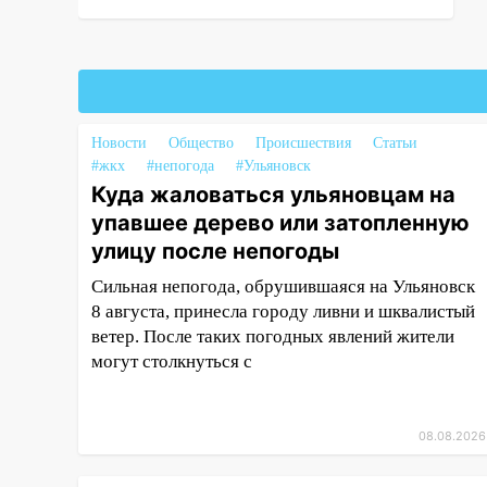
14:26
Жители Ульяновска сами
пытаются расчистить ливнёвки,
не дождавшись
коммунальщиков
14:16
Новости
Шторм продолжает
Общество
Происшествия
Статьи
#жкх
#непогода
#Ульяновск
ломать город: на улице Любови
Куда жаловаться ульяновцам на
Шевцовой рухнул светофор
упавшее дерево или затопленную
14:14
Студента из Ульяновска
улицу после непогоды
обманули мошенники под
видом преподавателя
Сильная непогода, обрушившаяся на Ульяновск
8 августа, принесла городу ливни и шквалистый
14:12
Куда жаловаться
ветер. После таких погодных явлений жители
ульяновцам на упавшее дерево
могут столкнуться с
или затопленную улицу после
непогоды
13:59
В Новом городе
08.08.2026
ураганным ветром сорвало
опалубку со строящегося дома