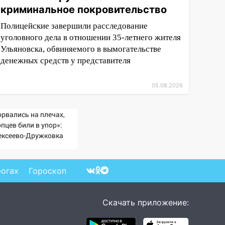
криминальное покровительство
Полицейские завершили расследование
уголовного дела в отношении 35-летнего жителя
Ульяновска, обвиняемого в вымогательстве
денежных средств у представителя
05.08.2026
орвались на плечах,
пцев били в упор»:
ексеево-Дружковка
ала могильником для
тах Мадьяра»
рогах
Гороскоп
Скачать приложение: