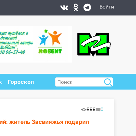
Войти
х
Гороскоп
899
0
ий: житель Засвияжья подарил