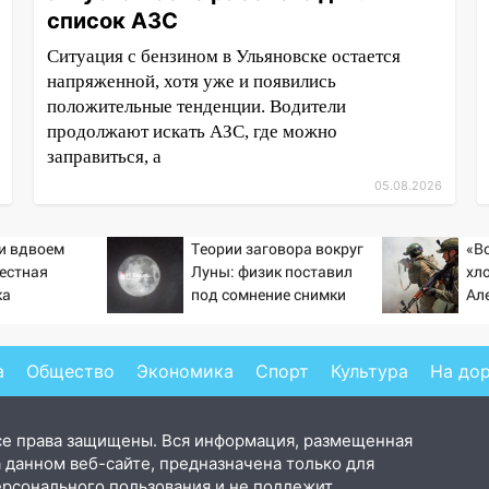
список АЗС
Ситуация с бензином в Ульяновске остается
напряженной, хотя уже и появились
положительные тенденции. Водители
продолжают искать АЗС, где можно
заправиться, а
05.08.2026
ти вдвоем
Теории заговора вокруг
«В
вестная
Луны: физик поставил
хло
ка
под сомнение снимки
Ал
ла роман
NASA
ст
 и Исаковой
«п
а
Общество
Экономика
Спорт
Культура
На до
се права защищены. Вся информация, размещенная
 данном веб-сайте, предназначена только для
ерсонального пользования и не подлежит