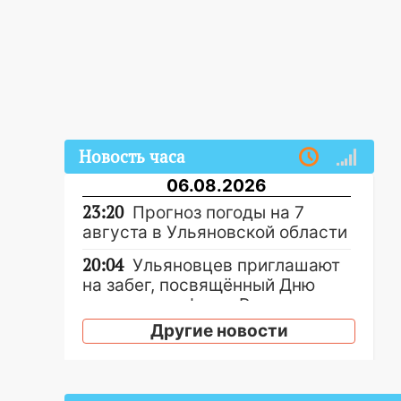
Новость часа
06.08.2026
23:20
Прогноз погоды на 7
августа в Ульяновской области
20:04
Ульяновцев приглашают
на забег, посвящённый Дню
воздушного флота России
Другие новости
19:12
В Ульяновской области
руководителя частной
компании наказали за сокрытие
прошлого своего сотрудник