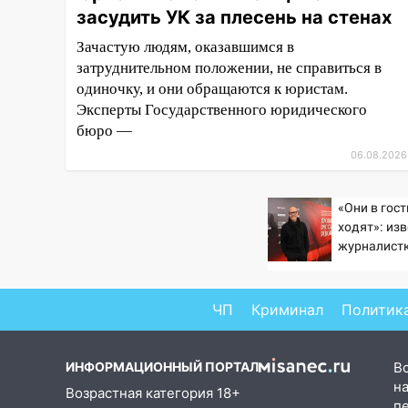
засудить УК за плесень на стенах
завели дело на агрессивную
женщину
Зачастую людям, оказавшимся в
затруднительном положении, не справиться в
15:47
На улице Радищева
одиночку, и они обращаются к юристам.
сбили курьера: крупная авария
в Ульяновске
Эксперты Государственного юридического
бюро —
15:15
Проводил до квартиры и
06.08.2026
ограбил: новый кавалер
женщины оказался
рецидивистом
«Они в гос
ходят»: из
14:26
В Ульяновске ограничат
журналист
движение по улице Ефремова
подтверди
Бондарчука
14:23
67% ульяновцев готовы
ЧП
Криминал
Политик
передумать увольняться, если
им повысят зарплату
14:01
Инсценировали ДТП и
ИНФОРМАЦИОННЫЙ ПОРТАЛ
В
получили более 4,6 миллиона
на
Возрастная категория 18+
рублей: перед судом
п