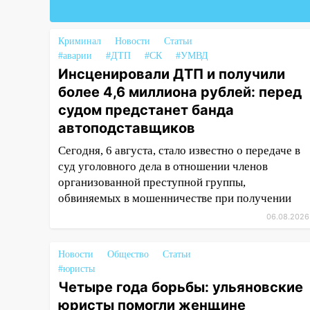
18:02
В Ульяновск едут звезды
баскетбола!
Криминал
Новости
Статьи
#аварии
#ДТП
#СК
#УМВД
17:08
Ульяновский областной
Инсценировали ДТП и получили
суд оставил в силе приговор
более 4,6 миллиона рублей: перед
руководству
«УльяновскФармации» за
судом предстанет банда
махинации на 3,2 млн рублей
автоподставщиков
16:09
Ветераны легкой
Сегодня, 6 августа, стало известно о передаче в
атлетики из Ульяновска
суд уголовного дела в отношении членов
успешно выступили на
организованной преступной группы,
Чемпионате России
обвиняемых в мошенничестве при получении
06.08.2026
16:02
В Ульяновской области
убрали более 28% площадей
зерновых и зернобобовых
Новости
Общество
Статьи
культур
#юристы
Четыре года борьбы: ульяновские
15:51
Бросила кирпич в жену
юристы помогли женщине
брата: в Ульяновской области