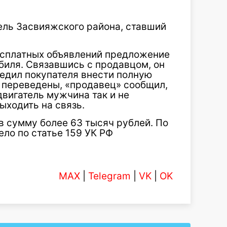
ель Засвияжского района, ставший
есплатных объявлений предложение
биля. Связавшись с продавцом, он
бедил покупателя внести полную
и переведены, «продавец» сообщил,
 двигатель мужчина так и не
ыходить на связь.
в сумму более 63 тысяч рублей. По
ло по статье 159 УК РФ
MAX
|
Telegram
|
VK
|
OK