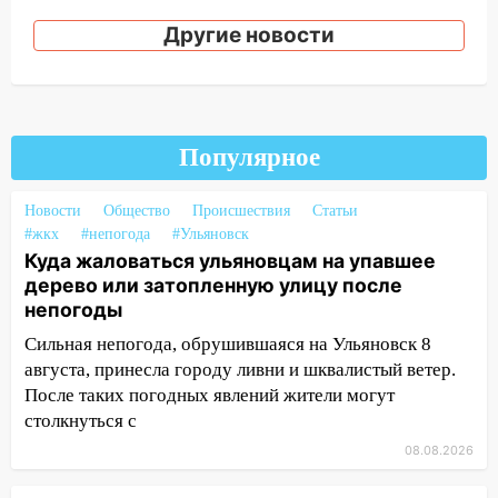
упавшее дерево или затопленную улицу
Другие новости
после непогоды
13:59
В Новом городе ураганным
ветром сорвало опалубку со
строящегося дома
Популярное
13:54
В мэрии Ульяновска рассказали,
как устраняют последствия мощного
Новости
Общество
Происшествия
Статьи
шторма
#жкх
#непогода
#Ульяновск
13:49
Стихия продолжает крушить
Куда жаловаться ульяновцам на упавшее
Ульяновск: дерево рухнуло на дом на
дерево или затопленную улицу после
Орджоникидзе
непогоды
Сильная непогода, обрушившаяся на Ульяновск 8
13:47
На Нижней Террасе мощным
августа, принесла городу ливни и шквалистый ветер.
ветром вырвало дерево с корнем
После таких погодных явлений жители могут
13:46
Сильный ветер сорвал крышу с
столкнуться с
СТО на проспекте Созидателей
08.08.2026
13:35
Непогода продолжает бить по