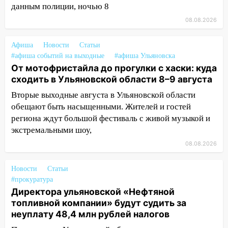
данным полиции, ночью 8
13:08
Ураган ударил по Ульяновску:
08.08.2026
сорванные крыши, поваленные деревья,
затопленные улицы и остановившиеся
Афиша
Новости
Статьи
трамваи
#афиша событий на выходные
#афиша Ульяновска
От мотофристайла до прогулки с хаски: куда
12:17
Ульяновск накрыл крупный град:
сходить в Ульяновской области 8–9 августа
после ливня город снова уходит под
воду
Вторые выходные августа в Ульяновской области
обещают быть насыщенными. Жителей и гостей
12:12
Прокуратура взяла на контроль
региона ждут большой фестиваль с живой музыкой и
ДТП с шестилетним ребёнком на улице
экстремальными шоу,
Федерации
08.08.2026
12:01
Пьяная женщина сбила
шестилетнего ребёнка на улице
Новости
Статьи
Федерации: возбуждено уголовное дело
#прокуратура
Директора ульяновской «Нефтяной
11:16
В Ульяновске ищут 37-летнего
топливной компании» будут судить за
мужчину, пропавшего ещё 19 июля
неуплату 48,4 млн рублей налогов
10:30
От мотофристайла до прогулки с