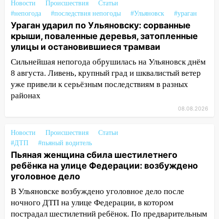
транспорту: в Ульяновске трамвай
Новости
Происшествия
Статьи
сошёл с рельсов
#непогода
#последствия непогоды
#Ульяновск
#ураган
Ураган ударил по Ульяновску: сорванные
13:22
Упавшие деревья перекрыли
крыши, поваленные деревья, затопленные
дороги в Ульяновске: фото
улицы и остановившиеся трамваи
13:17
Непогода в Ульяновске не
Сильнейшая непогода обрушилась на Ульяновск днём
закончится сегодня: сильные ливни
8 августа. Ливень, крупный град и шквалистый ветер
сохранятся 9 августа
уже привели к серьёзным последствиям в разных
районах
13:15
Трижды «брал в долг» без спроса:
житель Вешкаймского района похитил у
08.08.2026
знакомого 191 тысячу рублей
Новости
Происшествия
Статьи
13:14
Ураган оторвал светофор на
#ДТП
#пьяный водитель
проспекте Филатова в Ульяновске
Пьяная женщина сбила шестилетнего
ребёнка на улице Федерации: возбуждено
13:12
Дерево пробило крышу дома на
уголовное дело
Новгородской в Ульяновске и рухнуло
на электрощит
В Ульяновске возбуждено уголовное дело после
ночного ДТП на улице Федерации, в котором
13:10
В Заволжском районе дерево
пострадал шестилетний ребёнок. По предварительным
упало во дворе