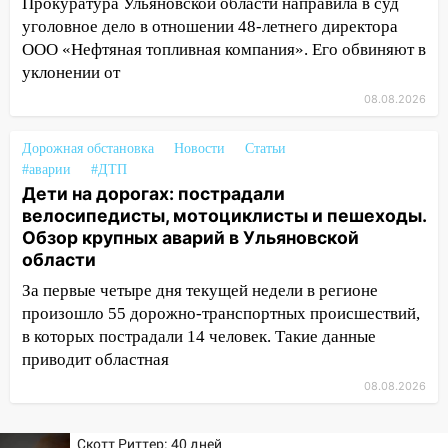
Прокуратура Ульяновской области направила в суд
хаски: куда сходить в Ульяновской
уголовное дело в отношении 48-летнего директора
области 8–9 августа
ООО «Нефтяная топливная компания». Его обвиняют в
10:11
уклонении от
Директора ульяновской
«Нефтяной топливной компании» будут
08.08.2026
судить за неуплату 48,4 млн рублей
налогов
Дорожная обстановка
Новости
Статьи
#аварии
#ДТП
09:28
Дети на дорогах: пострадали
Дети на дорогах: пострадали
велосипедисты, мотоциклисты и
велосипедисты, мотоциклисты и пешеходы.
пешеходы. Обзор крупных аварий в
Обзор крупных аварий в Ульяновской
Ульяновской области
области
08:30
Поджог со свечой, 16 сгоревших
За первые четыре дня текущей недели в регионе
домов и выстрел за водку
произошло 55 дорожно-транспортных происшествий,
в которых пострадали 14 человек. Такие данные
07:50
Какая погоды будет днем 8
приводит областная
августа
08.08.2026
06:45
Императорский мост в
Ульяновске останется закрытым до
утра 10 августа
Скотт Риттер: 40 дней