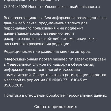
на фестивале «ФормАРТ»
© 2014-2026 Новости Ульяновска онлайн
misanec.ru
18:11
Ульяновская область стала
Все права защищены. Вся информация, размещенная на
пилотным регионом проекта
данном веб-сайте, предназначена только для
«Культурное долголетие»
персонального пользования и не подлежит
17:23
дальнейшему воспроизведению и/или
Прогноз погоды в Ульяновской
распространению в какой-либо форме, иначе как с
области на 8 августа
письменного разрешения редакции.
17:16
В реанимацию Ульяновской
Редакция может не разделять мнение авторов.
областной больницы поступили шесть
новых аппаратов ИВЛ
"Информационный портал misanec.ru" зарегистрирован
в Федеральной службе по надзору в сфере связи,
16:51
В Чердаклинском районе
информационных технологий и массовых
ремонтируют дороги, ставят остановки
коммуникаций. Свидетельство о регистрации средства
и проводят новое освещение
массовой информации ЭЛ №ФС 77 - 61045 от
05.03.2015
16:35
В Ульяновске установили ещё
девять бункеров для крупногабаритного
Политика в отношении обработки персональных данных
мусора
Скачать приложение:
16:26
В Ульяновске бесплатно покажут