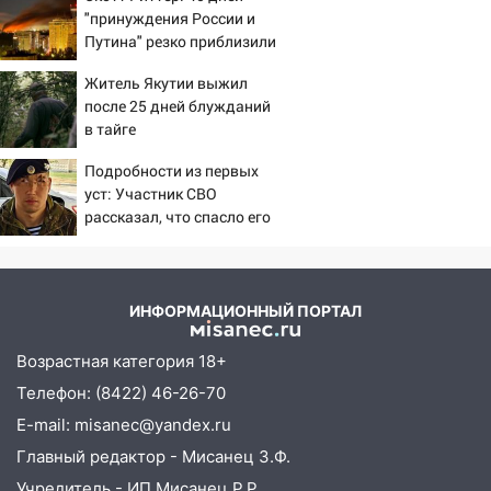
"принуждения России и
05:18
Судьба готовит сюрприз: гороскоп
Путина" резко приблизили
на 8 августа — кому повезет с
крах режима Зеленского
деньгами, а кого ждет неожиданная
Житель Якутии выжил
встреча
после 25 дней блужданий
в тайге
04:47
В Ульяновской области объявили
ракетную опасность: звучат сирены
Подробности из первых
уст: Участник СВО
07.08.2026
рассказал, что спасло его
20:40
Ульяновские аграрии смогут
в схватке с медведем
купить тракторы с отсрочкой платежа
до декабря
ИНФОРМАЦИОННЫЙ ПОРТАЛ
19:34
В следственном управлении
состоялось торжественное
Возрастная категория 18+
мероприятие, приуроченное к
Телефон: (8422) 46-26-70
празднованию Дня сотрудника органов
следствия Российской Федерации
E-mail: misanec@yandex.ru
Главный редактор - Мисанец З.Ф.
19:30
Ульяновцев приглашают
поддержать «Симбирскую чебурашку»
Учредитель - ИП Мисанец Р.Р.