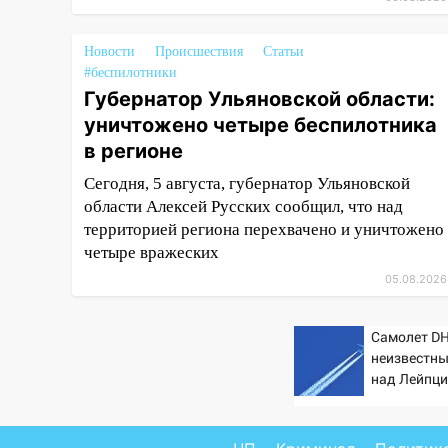
«Наше время»
Новости
Происшествия
Статьи
17:30
Где есть бензин в
#беспилотники
Ульяновске 5 августа после
Губернатор Ульяновской области:
рабочего дня: список АЗС
уничтожено четыре беспилотника
17:05
«Обыск» по видеосвязи: в
в регионе
Ульяновске задержали 19-
летнюю сообщницу
Сегодня, 5 августа, губернатор Ульяновской
мошенников
области Алексей Русских сообщил, что над
территорией региона перехвачено и уничтожено
16:12
Едва не перерезал горло:
четыре вражеских
в Вешкайме посиделки с
05.08.2026
судимым знакомым
закончились для женщины
больницей
Самолет DH
неизвестн
16:06
18-летняя девушка без
над Лейпци
прав перевернулась на мопеде
на Вести.ru
и попала в больницу
15:59
Ульяновец отдал более