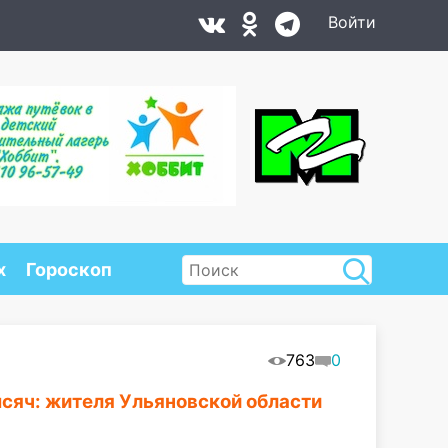
Войти
х
Гороскоп
763
0
ысяч: жителя Ульяновской области