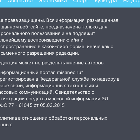
а
Общество
Экономика
Спорт
Культура
На до
се права защищены. Вся информация, размещенная
 данном веб-сайте, предназначена только для
ерсонального пользования и не подлежит
альнейшему воспроизведению и/или
аспространению в какой-либо форме, иначе как с
исьменного разрешения редакции.
едакция может не разделять мнение авторов.
Информационный портал misanec.ru"
арегистрирован в Федеральной службе по надзору в
фере связи, информационных технологий и
ассовых коммуникаций. Свидетельство о
егистрации средства массовой информации ЭЛ
С 77 - 61045 от 05.03.2015
олитика в отношении обработки персональных
анных