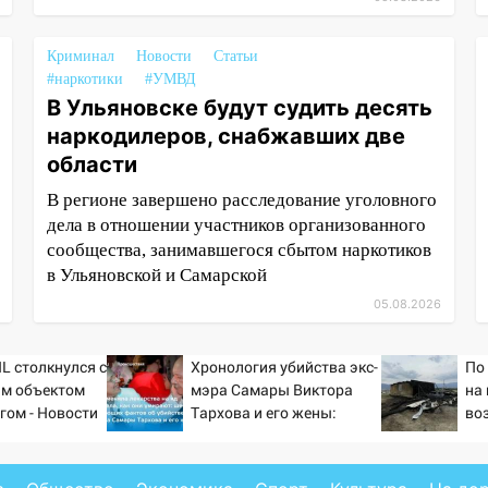
Криминал
Новости
Статьи
#наркотики
#УМВД
В Ульяновске будут судить десять
наркодилеров, снабжавших две
области
В регионе завершено расследование уголовного
дела в отношении участников организованного
сообщества, занимавшегося сбытом наркотиков
в Ульяновской и Самарской
05.08.2026
L столкнулся с
Хронология убийства экс-
По
ым объектом
мэра Самары Виктора
на
гом - Новости
Тархова и его жены:
во
шесть шокирующих
де
фактов, новые
подробности