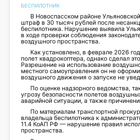
БЕСПИЛОТНИК
В Новоспасском районе Ульяновской
штраф в 30 тысяч рублей после несанк
беспилотника. Нарушение выявила Уль
в ходе проверки соблюдения законодат
воздушного пространства.
Как установлено, в феврале 2026 г
полет квадрокоптера, однако сделал эт
Разрешение на использование воздушно
местного самоуправления он не оформи
воздушного движения о запуске не уве
По оценке надзорного ведомства, та
угрозу безопасности полетов воздушных
аварийной ситуации, а также причинен
По материалам транспортной проку
владельца беспилотника к административ
11.4 КоАП РФ — нарушение правил испо
пространства.