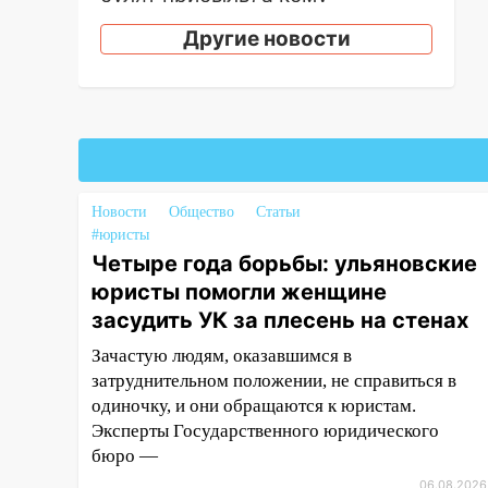
испытания на прочность
Другие новости
05.08.2026
22:58
Соцсети: на проспекте
Тюленева ДТП с
мотоциклистом
20:22
Мошенники обманули 92-
летнюю жительницу
Новости
Общество
Статьи
Ульяновской области
#юристы
19:14
Житель Ульяновской
Четыре года борьбы: ульяновские
области подвез троих
юристы помогли женщине
незнакомцев на трассе и
засудить УК за плесень на стенах
заработал уголовное дело
Зачастую людям, оказавшимся в
18:14
Прогноз погоды на 6
затруднительном положении, не справиться в
августа в Ульяновской области
одиночку, и они обращаются к юристам.
Эксперты Государственного юридического
18:00
Мотофристайл, рок и
бюро —
силовой экстрим: в Ульяновске
пройдет большой фестиваль
06.08.2026