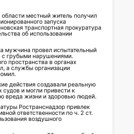
 области местный житель получил
ционированного запуска
яновская транспортная прокуратура
ельства об использовании
ода мужчина провел испытательный
о с грубыми нарушениями.
го пространства в органах
л, а службы организации
домил.
кие действия создавали реальную
 судов и могли привести к
ию вреда жизни и здоровью людей.
ратуры Ространснадзор привлек
ной ответственности по ч. 2 ст.
льзования воздушного