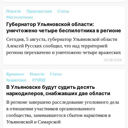
миллионов рублей за криминальное
покровительство
Новости
Происшествия
Статьи
#беспилотники
15:32
На «кольце» кроссовер сбил 18-
Губернатор Ульяновской области:
летнего мопедиста
уничтожено четыре беспилотника в регионе
15:00
В Ульяновске после тройного ДТП
Сегодня, 5 августа, губернатор Ульяновской области
госпитализировали 25-летнего байкера
Алексей Русских сообщил, что над территорией
региона перехвачено и уничтожено четыре вражеских
14:32
На Ульяновскую область
05.08.2026
надвигается жара
14:08
Пешеход переходил по «зебре»:
Криминал
Новости
Статьи
подробности серьезной аварии на
#наркотики
#УМВД
Фруктовой
В Ульяновске будут судить десять
наркодилеров, снабжавших две области
13:30
В Димитровграде на улице
Трудовой горело здание
В регионе завершено расследование уголовного дела
в отношении участников организованного
13:00
Водитель без прав врезался в
сообщества, занимавшегося сбытом наркотиков в
припаркованный автомобиль
Ульяновской и Самарской