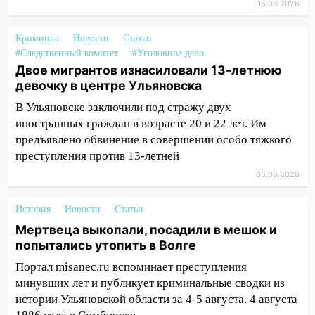
12:37
Переезжал «зебру» на
05.08.2026
велосипеде и попал под колеса
Криминал
Новости
Статьи
12:18
Вспыхнул изнутри: в
#Следственный комитет
#Уголовное дело
Железнодорожном районе горела дача
Двое мигрантов изнасиловали 13-летнюю
девочку в центре Ульяновска
11:33
В Засвияжье под колёса авто
попал мужчина
В Ульяновске заключили под стражу двух
иностранных граждан в возрасте 20 и 22 лет. Им
11:17
В Радищевском районе сгорели
предъявлено обвинение в совершении особо тяжкого
хозяйственные постройки
преступления против 13-летней
11:00
В Канадее горел жилой дом
05.08.2026
10:18
Губернатор Ульяновской области:
История
уничтожено четыре беспилотника в
Новости
Статьи
регионе
Мертвеца выкопали, посадили в мешок и
попытались утопить в Волге
10:00
В Ульяновске дотла сгорел
Портал misanec.ru вспоминает преступления
легковой автомобиль
минувших лет и публикует криминальные сводки из
09:39
В Ульяновске будут судить десять
истории Ульяновской области за 4-5 августа. 4 августа
наркодилеров, снабжавших две области