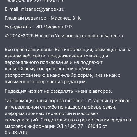
Телефон: (8422) 46-26-70
23:27
Прокуратура проверяет
капремонт школы в посёлке Налейка
E-mail: misanec@yandex.ru
Главный редактор - Мисанец З.Ф.
22:33
Прокуратура проверяет
спортивные объекты в Старой Майне
Учредитель - ИП Мисанец Р.Р.
© 2014-2026 Новости Ульяновска онлайн
misanec.ru
21:01
Ульяновцев приглашают сдать
кровь: День донора пройдёт 6 августа
Все права защищены. Вся информация, размещенная на
20:17
Ульяновская область девятую
данном веб-сайте, предназначена только для
неделю подряд удерживает самые
персонального пользования и не подлежит
низкие цены на подсолнечное масло
дальнейшему воспроизведению и/или
распространению в какой-либо форме, иначе как с
19:33
Коровы-рекордсменки: в
письменного разрешения редакции.
Ульяновской области выросли надои
Редакция может не разделять мнение авторов.
молока
"Информационный портал misanec.ru" зарегистрирован
18:20
В Ульяновской области до конца
в Федеральной службе по надзору в сфере связи,
года благоустроят 20 родников
информационных технологий и массовых
коммуникаций. Свидетельство о регистрации средства
17:27
В Ульяновской области 114 детей-
массовой информации ЭЛ №ФС 77 - 61045 от
сирот получили жильё с начала года
05.03.2015