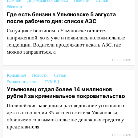
Ульяновской области
Важное
Дорожная обстановка
Новости
Статьи
#бензин
18:00
Мотофристайл, рок и силовой
Где есть бензин в Ульяновске 5 августа
экстрим: в Ульяновске пройдет
после рабочего дня: список АЗС
большой фестиваль «Наше время»
Ситуация с бензином в Ульяновске остается
17:30
Где есть бензин в Ульяновске 5
напряженной, хотя уже и появились положительные
августа после рабочего дня: список АЗС
тенденции. Водители продолжают искать АЗС, где
можно заправиться, а
17:05
«Обыск» по видеосвязи: в
05.08.2026
Ульяновске задержали 19-летнюю
сообщницу мошенников
Криминал
Новости
Статьи
16:12
Едва не перерезал горло: в
#мошенничество
#УМВД
Вешкайме посиделки с судимым
Ульяновец отдал более 14 миллионов
знакомым закончились для женщины
рублей за криминальное покровительство
больницей
Полицейские завершили расследование уголовного
16:06
18-летняя девушка без прав
дела в отношении 35-летнего жителя Ульяновска,
перевернулась на мопеде и попала в
обвиняемого в вымогательстве денежных средств у
больницу
представителя
05.08.2026
15:59
Ульяновец отдал более 14