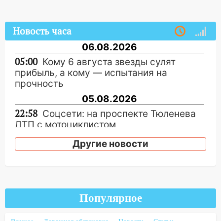
Новость часа
06.08.2026
05:00
Кому 6 августа звезды сулят
прибыль, а кому — испытания на
прочность
05.08.2026
22:58
Соцсети: на проспекте Тюленева
ДТП с мотоциклистом
20:22
Мошенники обманули 92-летнюю
Другие новости
жительницу Ульяновской области
19:14
Житель Ульяновской области
подвез троих незнакомцев на трассе и
заработал уголовное дело
Популярное
18:14
Прогноз погоды на 6 августа в