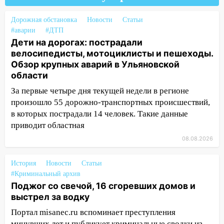
капремонт школы в селе Кивать
Дорожная обстановка
Новости
Статьи
15:08
В Кузоватово после прокурорской
#аварии
#ДТП
проверки обновили разметку на
Дети на дорогах: пострадали
пешеходных переходах
велосипедисты, мотоциклисты и пешеходы.
Обзор крупных аварий в Ульяновской
14:40
На проспекте Гая в Ульяновске
области
запретили остановку автомобилей на
За первые четыре дня текущей недели в регионе
50-метровом участке
произошло 55 дорожно-транспортных происшествий,
14:22
В Новом городе 8 августа пройдет
в которых пострадали 14 человек. Такие данные
большой фестиваль «Наше время» с
приводит областная
мотофристайлом и концертом
08.08.2026
«Мураками»
14:04
Жару смоет ливнями: прогноз
История
Новости
Статьи
погоды в Ульяновской области на
#Криминальный архив
выходные 8-9 августа
Поджог со свечой, 16 сгоревших домов и
выстрел за водку
13:30
В Ульяновске транспортные
Портал misanec.ru вспоминает преступления
полицейские проведут акцию «Час
минувших лет и публикует криминальные сводки из