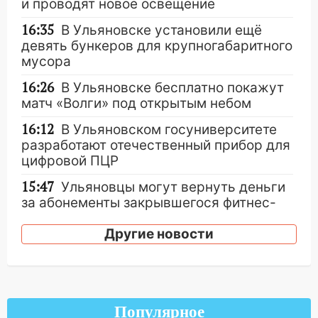
и проводят новое освещение
16:35
В Ульяновске установили ещё
девять бункеров для крупногабаритного
мусора
16:26
В Ульяновске бесплатно покажут
матч «Волги» под открытым небом
16:12
В Ульяновском госуниверситете
разработают отечественный прибор для
цифровой ПЦР
15:47
Ульяновцы могут вернуть деньги
за абонементы закрывшегося фитнес-
клуба «Рекорд-Fitness»
Другие новости
15:34
После вмешательства
прокуратуры в селах Ульяновской
области привели в порядок детские
площадки
Популярное
15:27
Прокуратура проверяет