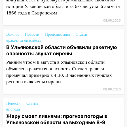
пассажира»
истории Ульяновской области за 6-7 августа. 6 августа
13:20
В Ульяновске за один день
1866 года в Сызранском
обокрали женщину на пляже и
08.08.2026
подростка в сквере
13:01
В Димитровграде мужчина
Важное
Новости
Происшествия
Статьи
выбросил из машины страйкбольную
#ракетная опасность
гранату: его задержали
В Ульяновской области объявили ракетную
опасность: звучат сирены
12:34
На Ульяновскую область
Ранним утром 8 августа в Ульяновской области
надвигается сильнейшая непогода: град
и шквал до 27 м/с
объявлена ракетная опасность. Сигнал тревоги
прозвучал примерно в 4:30. В населённых пунктах
12:31
Ульяновец хотел купить иномарку
региона включены сирены
из Европы и потерял 760 тысяч рублей
08.08.2026
12:20
В Чердаклинском районе
столкнулись «Лада» и Chevrolet:
Новости
Статьи
пострадал 14-летний подросток
#погода
Жару смоет ливнями: прогноз погоды в
12:00
Где есть бензин в Ульяновске 7
Ульяновской области на выходные 8-9
августа: список АЗС