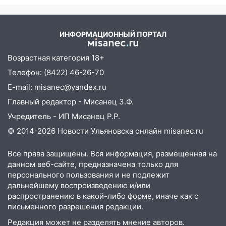
08:22
Подросток на питбайке сбил
велосипедистку: пострадали двое
ИНФОРМАЦИОННЫЙ ПОРТАЛ
07:20
Жара возвращается: ожидается
знойный и сухой четверг
Возрастная категория 18+
06:00
Под Ульяновском при развороте
Телефон: (8422) 46-26-70
пострадал 38-летний водитель
E-mail: misanec@yandex.ru
иномарки
Главный редактор - Мисанец З.Ф.
05:00
«Каждая пятая женщина и каждый
Учредитель - ИП Мисанец Р.Р.
второй мужчина в мире сталкиваются с
© 2014-2026 Новости Ульяновска онлайн
misanec.ru
алопецией»: врач рассказал, чем может
быть вызвано облысение и как с этим
Все права защищены. Вся информация, размещенная на
справиться
данном веб-сайте, предназначена только для
03:30
Гороскоп на 7 августа: пятница
персонального пользования и не подлежит
принесет прилив творческой энергии и
дальнейшему воспроизведению и/или
отличные шансы исправить старые
распространению в какой-либо форме, иначе как с
ошибки
письменного разрешения редакции.
06.08.2026
Редакция может не разделять мнение авторов.