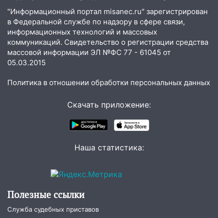
23:20
Прогноз погоды на 7 августа в
"Информационный портал misanec.ru" зарегистрирован
Ульяновской области
в Федеральной службе по надзору в сфере связи,
информационных технологий и массовых
20:04
Ульяновцев приглашают на забег,
коммуникаций. Свидетельство о регистрации средства
посвящённый Дню воздушного флота
массовой информации ЭЛ №ФС 77 - 61045 от
России
05.03.2015
19:12
В Ульяновской области
Политика в отношении обработки персональных данных
руководителя частной компании
наказали за сокрытие прошлого своего
Скачать приложение:
сотрудник
18:02
В Ульяновск едут звезды
баскетбола!
Наша статистика:
17:08
Ульяновский областной суд
оставил в силе приговор руководству
«УльяновскФармации» за махинации на
3,2 млн рублей
Полезные ссылки
16:09
Ветераны легкой атлетики из
Служба судебных приставов