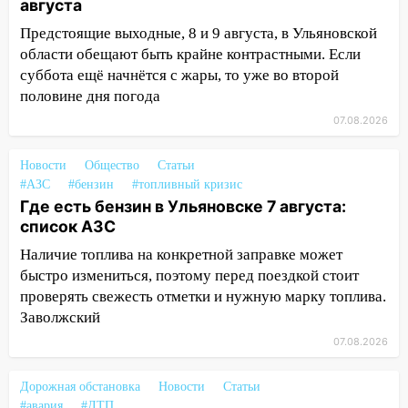
августа
11:50
Заснул рядом с ребёнком и
Предстоящие выходные, 8 и 9 августа, в Ульяновской
случайно задушил его: суд вынес
области обещают быть крайне контрастными. Если
приговор
суббота ещё начнётся с жары, то уже во второй
половине дня погода
11:38
В Ленинском районе пожар
полностью уничтожил дачный дом и
07.08.2026
сарай
Новости
Общество
Статьи
11:38
В Госдуме предложили отменить
#АЗС
#бензин
#топливный кризис
ЕГЭ с 2027 года
Где есть бензин в Ульяновске 7 августа:
список АЗС
11:25
В Ульяновске ИИ будет выявлять
нарушителей на контейнерных
Наличие топлива на конкретной заправке может
площадках
быстро измениться, поэтому перед поездкой стоит
проверять свежесть отметки и нужную марку топлива.
11:20
Ульяновская шахматистка
Заволжский
Валерия Клейменова выиграла два
золота в составе сборной мира
07.08.2026
11:16
В Ульяновске открыли памятную
Дорожная обстановка
Новости
Статьи
доску декабристу Кондратию Рылееву
#авария
#ДТП