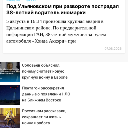
Под Ульяновском при развороте пострадал
10:40
В Ульяновске спасатели ночью
38-летний водитель иномарки
нашли потерявшегося в заброшенных
садах 79-летнего мужчину
5 августа в 16:34 произошла крупная авария в
Цильнинском районе. По предварительной
10:26
На нескольких улицах Ульяновска
информации ГАИ, 38-летний мужчина за рулем
временно отключили холодную воду
автомобиля «Хонда Аккорд» при
10:14
В Ульяновске двоих участников
07.08.2026
коррупционной схемы при ЦГКБ
отправили в колонию на 7 и 8 лет
Соловьёв объяснил,
09:52
Ночью беспилотники сбили над
почему считает новую
соседними Татарстаном и Саратовской
крупную войну в Европе
областью
неизбежной
Пентагон рассекретил
09:41
Диана Шурыгина уверовала в
данные о появлении НЛО
Бога в СИЗО
на Ближнем Востоке
09:35
В Ульяновске директора фирмы
Россиянам рассказали,
будут судить за неуплату налогов на 48
сокращает ли жизнь
млн рублей
ночная работа