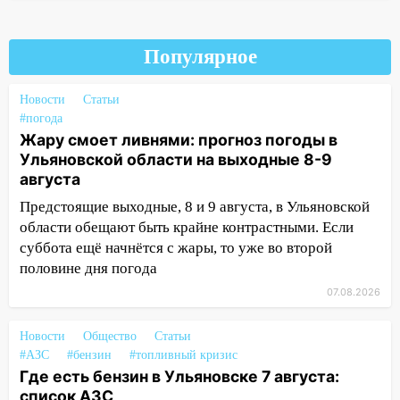
и проводят новое освещение
16:35
В Ульяновске установили ещё
девять бункеров для крупногабаритного
Популярное
мусора
Новости
Статьи
16:26
В Ульяновске бесплатно покажут
#погода
матч «Волги» под открытым небом
Жару смоет ливнями: прогноз погоды в
16:12
В Ульяновском госуниверситете
Ульяновской области на выходные 8-9
разработают отечественный прибор для
августа
цифровой ПЦР
Предстоящие выходные, 8 и 9 августа, в Ульяновской
области обещают быть крайне контрастными. Если
15:47
Ульяновцы могут вернуть деньги
суббота ещё начнётся с жары, то уже во второй
за абонементы закрывшегося фитнес-
половине дня погода
клуба «Рекорд-Fitness»
07.08.2026
15:34
После вмешательства
прокуратуры в селах Ульяновской
Новости
Общество
Статьи
области привели в порядок детские
#АЗС
#бензин
#топливный кризис
площадки
Где есть бензин в Ульяновске 7 августа:
15:27
Прокуратура проверяет
список АЗС