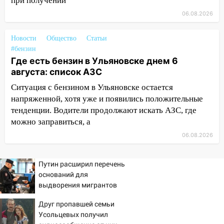
при получении
11:50
Заснул рядом с ребёнком и
06.08.2026
случайно задушил его: суд вынес
приговор
Новости
Общество
Статьи
#бензин
11:38
В Ленинском районе пожар
Где есть бензин в Ульяновске днем 6
полностью уничтожил дачный дом и
августа: список АЗС
сарай
Ситуация с бензином в Ульяновске остается
11:38
В Госдуме предложили отменить
напряженной, хотя уже и появились положительные
ЕГЭ с 2027 года
тенденции. Водители продолжают искать АЗС, где
можно заправиться, а
11:25
В Ульяновске ИИ будет выявлять
нарушителей на контейнерных
06.08.2026
площадках
11:20
Путин расширил перечень
Ульяновская шахматистка
оснований для
Валерия Клейменова выиграла два
выдворения мигрантов
золота в составе сборной мира
11:16
Друг пропавшей семьи
В Ульяновске открыли памятную
Усольцевых получил
доску декабристу Кондратию Рылееву