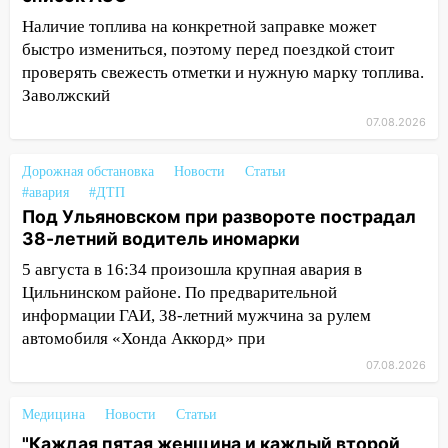
капремонт школы в селе Кивать
Наличие топлива на конкретной заправке может
быстро измениться, поэтому перед поездкой стоит
15:08
В Кузоватово после прокурорской
проверять свежесть отметки и нужную марку топлива.
проверки обновили разметку на
Заволжский
пешеходных переходах
07.08.2026
14:40
На проспекте Гая в Ульяновске
запретили остановку автомобилей на
Дорожная обстановка
Новости
Статьи
50-метровом участке
#авария
#ДТП
14:22
В Новом городе 8 августа пройдет
Под Ульяновском при развороте пострадал
большой фестиваль «Наше время» с
38-летний водитель иномарки
мотофристайлом и концертом
5 августа в 16:34 произошла крупная авария в
«Мураками»
Цильнинском районе. По предварительной
информации ГАИ, 38-летний мужчина за рулем
14:04
Жару смоет ливнями: прогноз
автомобиля «Хонда Аккорд» при
погоды в Ульяновской области на
выходные 8-9 августа
07.08.2026
13:30
В Ульяновске транспортные
Медицина
Новости
Статьи
полицейские проведут акцию «Час
"Каждая пятая женщина и каждый второй
пассажира»