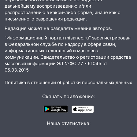
08:22
Подросток на питбайке сбил
дальнейшему воспроизведению и/или
велосипедистку: пострадали двое
распространению в какой-либо форме, иначе как с
письменного разрешения редакции.
07:20
Жара возвращается: ожидается
Редакция может не разделять мнение авторов.
знойный и сухой четверг
"Информационный портал misanec.ru" зарегистрирован
06:00
Под Ульяновском при развороте
в Федеральной службе по надзору в сфере связи,
пострадал 38-летний водитель
информационных технологий и массовых
иномарки
коммуникаций. Свидетельство о регистрации средства
массовой информации ЭЛ №ФС 77 - 61045 от
05:00
«Каждая пятая женщина и каждый
05.03.2015
второй мужчина в мире сталкиваются с
алопецией»: врач рассказал, чем может
Политика в отношении обработки персональных данных
быть вызвано облысение и как с этим
справиться
Скачать приложение:
03:30
Гороскоп на 7 августа: пятница
принесет прилив творческой энергии и
отличные шансы исправить старые
Наша статистика:
ошибки
06.08.2026