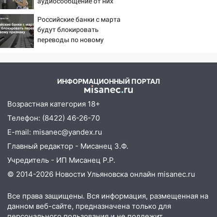
аудиосообщение от них
10:40
В Ульяновске спасатели ночью
Российские банки с марта
нашли потерявшегося в заброшенных
будут блокировать
садах 79-летнего мужчину
переводы по новому
10:26
На нескольких улицах Ульяновска
признаку
временно отключили холодную воду
10:14
В Ульяновске двоих участников
ИНФОРМАЦИОННЫЙ ПОРТАЛ
коррупционной схемы при ЦГКБ
отправили в колонию на 7 и 8 лет
Возрастная категория 18+
09:52
Ночью беспилотники сбили над
Телефон: (8422) 46-26-70
соседними Татарстаном и Саратовской
E-mail: misanec@yandex.ru
областью
Главный редактор - Мисанец З.Ф.
09:41
Диана Шурыгина уверовала в
Учредитель - ИП Мисанец Р.Р.
Бога в СИЗО
© 2014-2026 Новости Ульяновска онлайн
misanec.ru
09:35
В Ульяновске директора фирмы
будут судить за неуплату налогов на 48
Все права защищены. Вся информация, размещенная на
млн рублей
данном веб-сайте, предназначена только для
персонального пользования и не подлежит