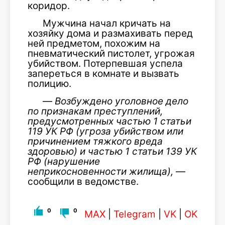
коридор.
Мужчина начал кричать на
хозяйку дома и размахивать перед
ней предметом, похожим на
пневматический пистолет, угрожая
убийством. Потерпевшая успела
запереться в комнате и вызвать
полицию.
—
Возбуждено уголовное дело
по признакам преступлений,
предусмотренных частью 1 статьи
119 УК РФ (угроза убийством или
причинением тяжкого вреда
здоровью) и частью 1 статьи 139 УК
РФ (нарушение
неприкосновенности жилища),
—
сообщили в ведомстве.
0
0
MAX
|
Telegram
|
VK
|
OK