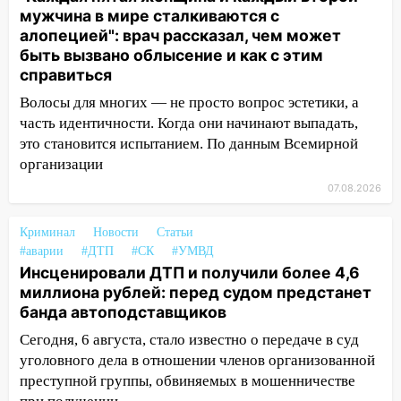
мужчина в мире сталкиваются с
13:20
В Ульяновске за один день
алопецией": врач рассказал, чем может
обокрали женщину на пляже и
быть вызвано облысение и как с этим
подростка в сквере
справиться
13:01
В Димитровграде мужчина
Волосы для многих — не просто вопрос эстетики, а
выбросил из машины страйкбольную
часть идентичности. Когда они начинают выпадать,
гранату: его задержали
это становится испытанием. По данным Всемирной
организации
12:34
На Ульяновскую область
07.08.2026
надвигается сильнейшая непогода: град
и шквал до 27 м/с
Криминал
Новости
Статьи
12:31
Ульяновец хотел купить иномарку
#аварии
#ДТП
#СК
#УМВД
из Европы и потерял 760 тысяч рублей
Инсценировали ДТП и получили более 4,6
миллиона рублей: перед судом предстанет
12:20
В Чердаклинском районе
банда автоподставщиков
столкнулись «Лада» и Chevrolet:
пострадал 14-летний подросток
Сегодня, 6 августа, стало известно о передаче в суд
уголовного дела в отношении членов организованной
12:00
Где есть бензин в Ульяновске 7
преступной группы, обвиняемых в мошенничестве
августа: список АЗС