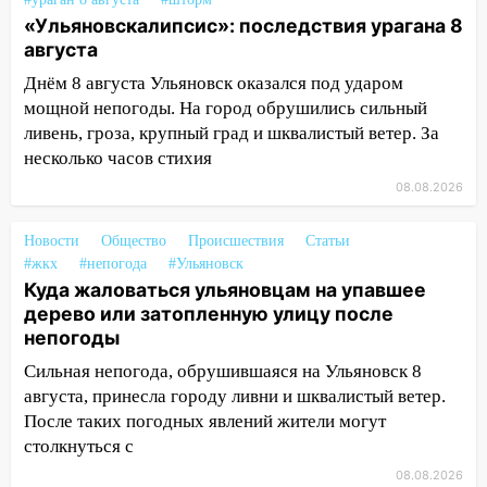
«Ульяновскалипсис»: последствия урагана 8
15:17
В колледжи и техникумы
августа
Ульяновской области подали более 10
Днём 8 августа Ульяновск оказался под ударом
тысяч заявлений
мощной непогоды. На город обрушились сильный
15:04
Фоторепортаж с улиц Ульяновска
ливень, гроза, крупный град и шквалистый ветер. За
после шторма: поваленные деревья и
несколько часов стихия
затопленные улицы
08.08.2026
14:28
Ураган вырвал остановку на улице
Деева в Заволжье
Новости
Общество
Происшествия
Статьи
#жкх
#непогода
#Ульяновск
14:26
Жители Ульяновска сами
Куда жаловаться ульяновцам на упавшее
пытаются расчистить ливнёвки, не
дерево или затопленную улицу после
дождавшись коммунальщиков
непогоды
14:16
Шторм продолжает ломать город:
Сильная непогода, обрушившаяся на Ульяновск 8
на улице Любови Шевцовой рухнул
августа, принесла городу ливни и шквалистый ветер.
светофор
После таких погодных явлений жители могут
столкнуться с
14:14
Студента из Ульяновска обманули
мошенники под видом преподавателя
08.08.2026