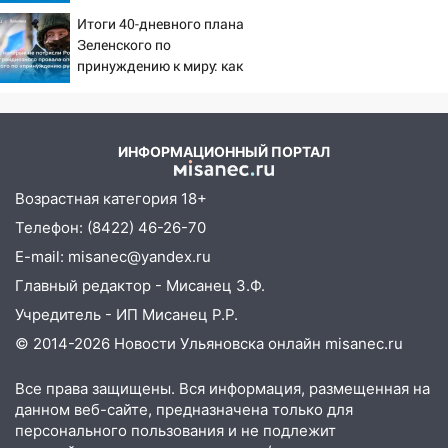
испуганную маленькую
13:35
Непогода продолжает бить по
Итоги 40-дневного плана
девочку с игрушкой
транспорту: в Ульяновске трамвай
Зеленского по
сошёл с рельсов
принуждению к миру: как
ответила Россия, полный
13:22
Упавшие деревья перекрыли
разбор провала операции
дороги в Ульяновске: фото
Украины от военкора
Коца
ИНФОРМАЦИОННЫЙ ПОРТАЛ
13:17
Непогода в Ульяновске не
закончится сегодня: сильные ливни
Возрастная категория 18+
сохранятся 9 августа
Телефон: (8422) 46-26-70
13:15
Трижды «брал в долг» без спроса:
E-mail: misanec@yandex.ru
житель Вешкаймского района похитил у
Главный редактор - Мисанец З.Ф.
знакомого 191 тысячу рублей
Учредитель - ИП Мисанец Р.Р.
13:14
Ураган оторвал светофор на
© 2014-2026 Новости Ульяновска онлайн
misanec.ru
проспекте Филатова в Ульяновске
13:12
Дерево пробило крышу дома на
Все права защищены. Вся информация, размещенная на
Новгородской в Ульяновске и рухнуло
данном веб-сайте, предназначена только для
на электрощит
персонального пользования и не подлежит