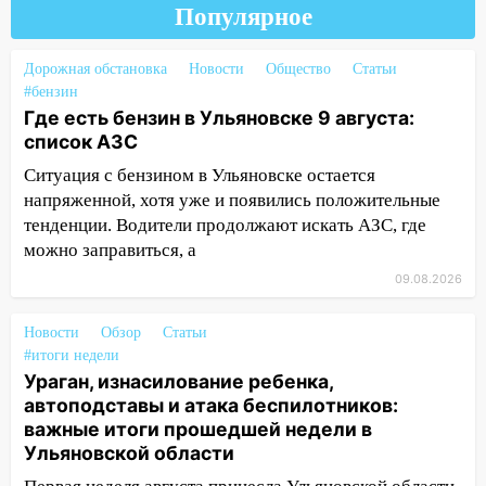
инфраструктуру после шторма.
Популярное
08:19
Внимание! В Цильнинском районе
пропал 67-летний мужчина
Дорожная обстановка
Новости
Общество
Статьи
#бензин
08:11
На Ульяновск снова надвигается
Где есть бензин в Ульяновске 9 августа:
непогода
список АЗС
07:30
Евро-3 вместо Евро-5: что
Ситуация с бензином в Ульяновске остается
означают классы бензина и можно ли
напряженной, хотя уже и появились положительные
заливать «старое» топливо в
тенденции. Водители продолжают искать АЗС, где
современные автомобили
можно заправиться, а
09.08.2026
06:30
Какая погода будет в Ульяновской
области днем 9 августа
Новости
Обзор
Статьи
05:05
День, когда всё может
#итоги недели
измениться: гороскоп на 9 августа —
Ураган, изнасилование ребенка,
три знака получат шанс, который нельзя
автоподставы и атака беспилотников:
упустить
важные итоги прошедшей недели в
Ульяновской области
08.08.2026