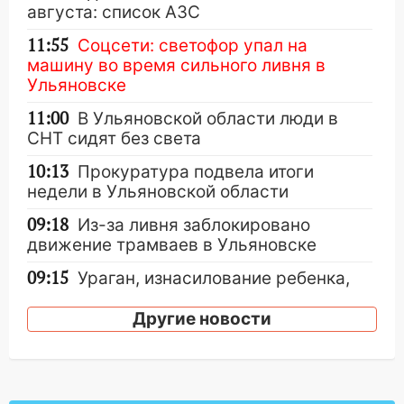
августа: список АЗС
11:55
Соцсети: светофор упал на
машину во время сильного ливня в
Ульяновске
11:00
В Ульяновской области люди в
СНТ сидят без света
10:13
Прокуратура подвела итоги
недели в Ульяновской области
09:18
Из-за ливня заблокировано
движение трамваев в Ульяновске
09:15
Ураган, изнасилование ребенка,
автоподставы и атака беспилотников:
важные итоги прошедшей недели в
Другие новости
Ульяновской области
08:20
В Ульяновске восстановили
трамвайную и троллейбусную