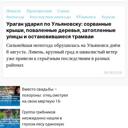
14:12
Куда жаловаться ульяновцам на
Новости
Происшествия
Статьи
упавшее дерево или затопленную улицу
#непогода
#последствия непогоды
#Ульяновск
#ураган
после непогоды
Ураган ударил по Ульяновску: сорванные
крыши, поваленные деревья, затопленные
13:59
В Новом городе ураганным
улицы и остановившиеся трамваи
ветром сорвало опалубку со
строящегося дома
Сильнейшая непогода обрушилась на Ульяновск днём
8 августа. Ливень, крупный град и шквалистый ветер
13:54
В мэрии Ульяновска рассказали,
уже привели к серьёзным последствиям в разных
как устраняют последствия мощного
районах
шторма
08.08.2026
13:49
Стихия продолжает крушить
Ульяновск: дерево рухнуло на дом на
Вместо свадьбы –
Орджоникидзе
похороны: отец смотрел
13:47
На Нижней Террасе мощным
на свою мертвую 16-
ветром вырвало дерево с корнем
летнюю дочь и не мог
Группа грибников
сдержать слезы
13:46
Сильный ветер сорвал крышу с
неожиданно нашли в
СТО на проспекте Созидателей
глухом лесу одинокую