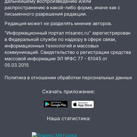
дальнейшему воспроизведению и/или
13:10
В Заволжском районе дерево
распространению в какой-либо форме, иначе как с
упало во дворе
письменного разрешения редакции.
13:08
Ураган ударил по Ульяновску:
Редакция может не разделять мнение авторов.
сорванные крыши, поваленные деревья,
"Информационный портал misanec.ru" зарегистрирован
затопленные улицы и остановившиеся
в Федеральной службе по надзору в сфере связи,
трамваи
информационных технологий и массовых
коммуникаций. Свидетельство о регистрации средства
12:17
Ульяновск накрыл крупный град:
массовой информации ЭЛ №ФС 77 - 61045 от
после ливня город снова уходит под
05.03.2015
воду
Политика в отношении обработки персональных данных
12:12
Прокуратура взяла на контроль
ДТП с шестилетним ребёнком на улице
Скачать приложение:
Федерации
12:01
Пьяная женщина сбила
шестилетнего ребёнка на улице
Федерации: возбуждено уголовное дело
Наша статистика:
11:16
В Ульяновске ищут 37-летнего
мужчину, пропавшего ещё 19 июля