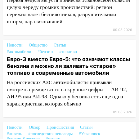
Первая неделя августа принесла Ульяновской области
20:10
Во время урагана в Ульяновске на
целую череду громких происшествий: регион
Волге перевернулась лодка
пережил налет беспилотников, разрушительный
19:55
В Ульяновске упавшее дерево
шторм, парализовавший
заблокировало в машине двух женщин
09.08.2026
17:15
В Ульяновской области
ремонтируют девять мостов: один уже
Новости
Общество
Статьи
готов, ещё два — почти завершены
#автомобили
#бензин
#топливо
Евро-3 вместо Евро-5: что означают классы
17:00
«Ульяновскалипсис»: последствия
бензина и можно ли заливать «старое»
урагана 8 августа
топливо в современные автомобили
16:38
Прогноз погоды в Ульяновской
На российских АЗС автомобилисты привыкли
области на 9 августа
смотреть прежде всего на крупные цифры — АИ-92,
АИ-95 или АИ-98. Однако у бензина есть еще одна
16:34
Из-за мощной непогоды в
характеристика, которая обычно
Ульяновске отменили фестиваль «Наше
время»
09.08.2026
16:17
Мелекесский район первым в
Новости
Обзор
Происшествия
Статьи
Ульяновской области намолотил более
#ливень
#последствия непогоды
#Ульяновск
100 тысяч тонн зерна
#ураган 8 августа
#шторм