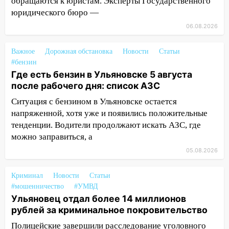
обращаются к юристам. Эксперты Государственного
перевернулась на мопеде и попала в
юридического бюро —
больницу
06.08.2026
15:59
Ульяновец отдал более 14
миллионов рублей за криминальное
Важное
Дорожная обстановка
Новости
Статьи
покровительство
#бензин
Где есть бензин в Ульяновске 5 августа
15:32
На «кольце» кроссовер сбил 18-
после рабочего дня: список АЗС
летнего мопедиста
Ситуация с бензином в Ульяновске остается
15:00
В Ульяновске после тройного ДТП
напряженной, хотя уже и появились положительные
госпитализировали 25-летнего байкера
тенденции. Водители продолжают искать АЗС, где
можно заправиться, а
14:32
На Ульяновскую область
надвигается жара
05.08.2026
14:08
Пешеход переходил по «зебре»:
Криминал
Новости
Статьи
подробности серьезной аварии на
#мошенничество
#УМВД
Фруктовой
Ульяновец отдал более 14 миллионов
рублей за криминальное покровительство
13:30
В Димитровграде на улице
Трудовой горело здание
Полицейские завершили расследование уголовного