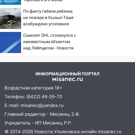
опасный день августа: что ждет каждый
шесть шокирующих
знак 5 августа
По факту гибели ребенка
фактов, новые
04.08.2026
на пожаре в Кызыл-Таше
подробности
возбуждено уголовное
23:27
Прокуратура проверяет
дело
капремонт школы в посёлке Налейка
Самолет DHL столкнулся с
неизвестным объектом
22:33
Прокуратура проверяет
над Лейпцигом - Новости
спортивные объекты в Старой Майне
на Вести.ru
21:01
Ульяновцев приглашают сдать
кровь: День донора пройдёт 6 августа
ИНФОРМАЦИОННЫЙ ПОРТАЛ
20:17
Ульяновская область девятую
неделю подряд удерживает самые
Возрастная категория 18+
низкие цены на подсолнечное масло
Телефон: (8422) 46-26-70
19:33
Коровы-рекордсменки: в
E-mail: misanec@yandex.ru
Ульяновской области выросли надои
Главный редактор - Мисанец З.Ф.
молока
Учредитель - ИП Мисанец Р.Р.
18:20
В Ульяновской области до конца
© 2014-2026 Новости Ульяновска онлайн
misanec.ru
года благоустроят 20 родников