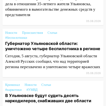
дела в отношении 35-летнего жителя Ульяновска,
13:00
Водитель без прав врезался в
обвиняемого в вымогательстве денежных средств у
припаркованный автомобиль
представителя
12:37
Переезжал «зебру» на
05.08.2026
велосипеде и попал под колеса
Новости
Происшествия
Статьи
12:18
Вспыхнул изнутри: в
#беспилотники
Железнодорожном районе горела дача
Губернатор Ульяновской области:
11:33
В Засвияжье под колёса авто
уничтожено четыре беспилотника в регионе
попал мужчина
Сегодня, 5 августа, губернатор Ульяновской области
Алексей Русских сообщил, что над территорией
11:17
В Радищевском районе сгорели
региона перехвачено и уничтожено четыре вражеских
хозяйственные постройки
05.08.2026
11:00
В Канадее горел жилой дом
10:18
Губернатор Ульяновской области:
Криминал
Новости
Статьи
уничтожено четыре беспилотника в
#наркотики
#УМВД
регионе
В Ульяновске будут судить десять
наркодилеров, снабжавших две области
10:00
В Ульяновске дотла сгорел