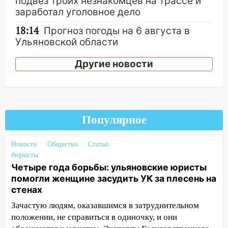
подвез троих незнакомцев на трассе и
заработал уголовное дело
18:14
Прогноз погоды на 6 августа в
Ульяновской области
18:00
Мотофристайл, рок и силовой
Другие новости
экстрим: в Ульяновске пройдет
большой фестиваль «Наше время»
17:30
Где есть бензин в Ульяновске 5
августа после рабочего дня: список АЗС
Популярное
17:05
«Обыск» по видеосвязи: в
Ульяновске задержали 19-летнюю
Новости
Общество
Статьи
сообщницу мошенников
#юристы
Четыре года борьбы: ульяновские юристы
16:12
Едва не перерезал горло: в
помогли женщине засудить УК за плесень на
Вешкайме посиделки с судимым
стенах
знакомым закончились для женщины
Зачастую людям, оказавшимся в затруднительном
больницей
положении, не справиться в одиночку, и они
16:06
18-летняя девушка без прав