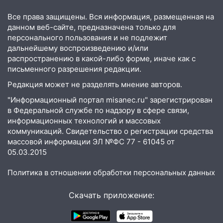
17:27
В Ульяновской области 114 детей-
Все права защищены. Вся информация, размещенная на
сирот получили жильё с начала года
данном веб-сайте, предназначена только для
персонального пользования и не подлежит
16:43
Дорожный сезон перевалил за
дальнейшему воспроизведению и/или
экватор: в Ульяновской области
распространению в какой-либо форме, иначе как с
обновили половину региональных трасс
письменного разрешения редакции.
Редакция может не разделять мнение авторов.
16:31
В Ульяновской области
капитально отремонтируют 101
"Информационный портал misanec.ru" зарегистрирован
многоквартирный дом
в Федеральной службе по надзору в сфере связи,
информационных технологий и массовых
16:30
Прогноз погоды в Ульяновской
коммуникаций. Свидетельство о регистрации средства
области на 5 августа
массовой информации ЭЛ №ФС 77 - 61045 от
05.03.2015
16:20
В Сурском районе сёла оказались
не защищены от лесных пожаров
Политика в отношении обработки персональных данных
16:12
Пуля пробила окно квартиры на
Скачать приложение:
16-м этаже в Ульяновске
16:10
Прокуратура потребовала