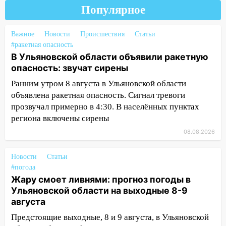
подростка в сквере
Популярное
13:01
В Димитровграде мужчина
Важное
Новости
Происшествия
Статьи
выбросил из машины страйкбольную
#ракетная опасность
гранату: его задержали
В Ульяновской области объявили ракетную
12:34
опасность: звучат сирены
На Ульяновскую область
надвигается сильнейшая непогода: град
Ранним утром 8 августа в Ульяновской области
и шквал до 27 м/с
объявлена ракетная опасность. Сигнал тревоги
прозвучал примерно в 4:30. В населённых пунктах
12:31
Ульяновец хотел купить иномарку
региона включены сирены
из Европы и потерял 760 тысяч рублей
08.08.2026
12:20
В Чердаклинском районе
столкнулись «Лада» и Chevrolet:
Новости
Статьи
пострадал 14-летний подросток
#погода
12:00
Жару смоет ливнями: прогноз погоды в
Где есть бензин в Ульяновске 7
Ульяновской области на выходные 8-9
августа: список АЗС
августа
11:50
Заснул рядом с ребёнком и
Предстоящие выходные, 8 и 9 августа, в Ульяновской
случайно задушил его: суд вынес