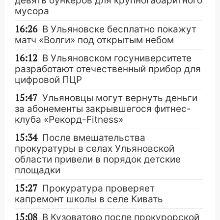
девять бункеров для крупногабаритного
мусора
16:26
В Ульяновске бесплатно покажут
матч «Волги» под открытым небом
16:12
В Ульяновском госуниверситете
разработают отечественный прибор для
цифровой ПЦР
15:47
Ульяновцы могут вернуть деньги
за абонементы закрывшегося фитнес-
клуба «Рекорд-Fitness»
15:34
После вмешательства
прокуратуры в селах Ульяновской
области привели в порядок детские
площадки
15:27
Прокуратура проверяет
капремонт школы в селе Кивать
15:08
В Кузоватово после прокурорской