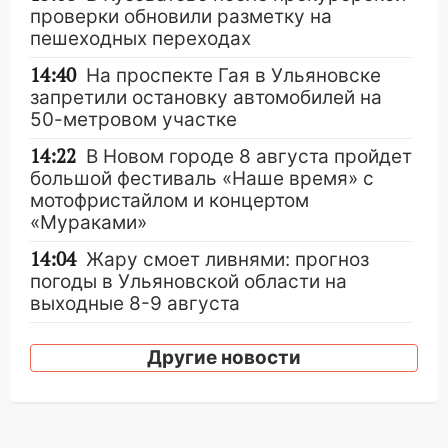
проверки обновили разметку на
пешеходных переходах
14:40
На проспекте Гая в Ульяновске
запретили остановку автомобилей на
50-метровом участке
14:22
В Новом городе 8 августа пройдет
большой фестиваль «Наше время» с
мотофристайлом и концертом
«Мураками»
14:04
Жару смоет ливнями: прогноз
погоды в Ульяновской области на
выходные 8-9 августа
13:30
В Ульяновске транспортные
Другие новости
полицейские проведут акцию «Час
пассажира»
13:20
В Ульяновске за один день
обокрали женщину на пляже и