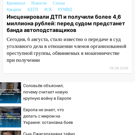
07:20
Криминал
Жара возвращается: ожидается
Новости
Статьи
#аварии
#ДТП
#СК
#УМВД
знойный и сухой четверг
Инсценировали ДТП и получили более 4,6
06:00
Под Ульяновском при развороте
миллиона рублей: перед судом предстанет
пострадал 38-летний водитель
банда автоподставщиков
иномарки
Сегодня, 6 августа, стало известно о передаче в суд
05:00
«Каждая пятая женщина и каждый
уголовного дела в отношении членов организованной
второй мужчина в мире сталкиваются с
преступной группы, обвиняемых в мошенничестве
алопецией»: врач рассказал, чем может
при получении
быть вызвано облысение и как с этим
06.08.2026
справиться
03:30
Гороскоп на 7 августа: пятница
Соловьёв объяснил,
принесет прилив творческой энергии и
почему считает новую
отличные шансы исправить старые
крупную войну в Европе
ошибки
неизбежной
Европа не знает, что
06.08.2026
делать с миром на
23:20
Прогноз погоды на 7 августа в
Украине: остановка боев
Ульяновской области
грозит для нее хаосом
Сын Джигарханяна тайно