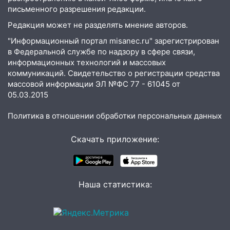
более 28% площадей зерновых и
письменного разрешения редакции.
зернобобовых культур
Редакция может не разделять мнение авторов.
15:51
Бросила кирпич в жену брата: в
"Информационный портал misanec.ru" зарегистрирован
Ульяновской области завели дело на
в Федеральной службе по надзору в сфере связи,
агрессивную женщину
информационных технологий и массовых
коммуникаций. Свидетельство о регистрации средства
15:47
На улице Радищева сбили
массовой информации ЭЛ №ФС 77 - 61045 от
курьера: крупная авария в Ульяновске
05.03.2015
15:15
Проводил до квартиры и ограбил:
Политика в отношении обработки персональных данных
новый кавалер женщины оказался
рецидивистом
Скачать приложение:
14:26
В Ульяновске ограничат движение
по улице Ефремова
14:23
67% ульяновцев готовы
Наша статистика:
передумать увольняться, если им
повысят зарплату
14:01
Инсценировали ДТП и получили