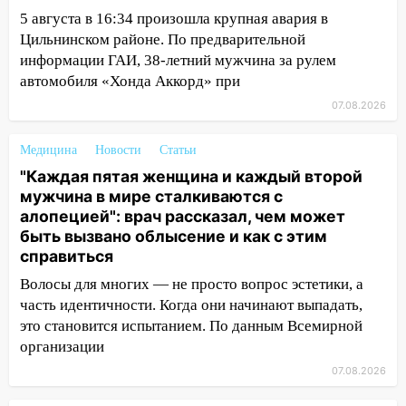
садах 79-летнего мужчину
5 августа в 16:34 произошла крупная авария в
10:26
На нескольких улицах Ульяновска
Цильнинском районе. По предварительной
временно отключили холодную воду
информации ГАИ, 38-летний мужчина за рулем
автомобиля «Хонда Аккорд» при
10:14
В Ульяновске двоих участников
07.08.2026
коррупционной схемы при ЦГКБ
отправили в колонию на 7 и 8 лет
Медицина
Новости
Статьи
09:52
Ночью беспилотники сбили над
"Каждая пятая женщина и каждый второй
соседними Татарстаном и Саратовской
мужчина в мире сталкиваются с
областью
алопецией": врач рассказал, чем может
быть вызвано облысение и как с этим
09:41
Диана Шурыгина уверовала в
справиться
Бога в СИЗО
Волосы для многих — не просто вопрос эстетики, а
09:35
В Ульяновске директора фирмы
часть идентичности. Когда они начинают выпадать,
будут судить за неуплату налогов на 48
это становится испытанием. По данным Всемирной
млн рублей
организации
08:22
Подросток на питбайке сбил
07.08.2026
велосипедистку: пострадали двое