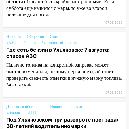
области обещают быть крайне контрастными. Если
приговор
суббота ещё начнётся с жары, то уже во второй
11:38
В Ленинском районе пожар
половине дня погода
полностью уничтожил дачный дом и
07.08.2026
сарай
11:38
В Госдуме предложили отменить
Новости
Общество
Статьи
ЕГЭ с 2027 года
#АЗС
#бензин
#топливный кризис
Где есть бензин в Ульяновске 7 августа:
11:25
В Ульяновске ИИ будет выявлять
список АЗС
нарушителей на контейнерных
Наличие топлива на конкретной заправке может
площадках
быстро измениться, поэтому перед поездкой стоит
11:20
Ульяновская шахматистка
проверять свежесть отметки и нужную марку топлива.
Валерия Клейменова выиграла два
Заволжский
золота в составе сборной мира
07.08.2026
11:16
В Ульяновске открыли памятную
доску декабристу Кондратию Рылееву
Дорожная обстановка
Новости
Статьи
#авария
#ДТП
10:40
В Ульяновске спасатели ночью
Под Ульяновском при развороте пострадал
нашли потерявшегося в заброшенных
38-летний водитель иномарки