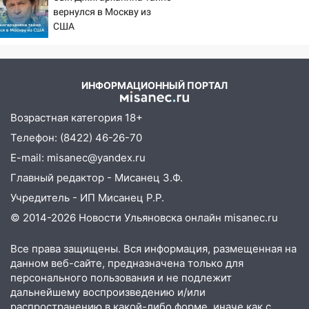
20:04
Ульяновцев приглашают на забег,
вернулся в Москву из
посвящённый Дню воздушного флота
США
России
19:12
В Ульяновской области
руководителя частной компании
ИНФОРМАЦИОННЫЙ ПОРТАЛ
наказали за сокрытие прошлого своего
сотрудник
Возрастная категория 18+
18:02
Телефон: (8422) 46-26-70
В Ульяновск едут звезды
баскетбола!
E-mail: misanec@yandex.ru
Главный редактор - Мисанец З.Ф.
17:08
Ульяновский областной суд
оставил в силе приговор руководству
Учредитель - ИП Мисанец Р.Р.
«УльяновскФармации» за махинации на
© 2014-2026 Новости Ульяновска онлайн
misanec.ru
3,2 млн рублей
Все права защищены. Вся информация, размещенная на
16:09
Ветераны легкой атлетики из
данном веб-сайте, предназначена только для
Ульяновска успешно выступили на
персонального пользования и не подлежит
Чемпионате России
дальнейшему воспроизведению и/или
16:02
В Ульяновской области убрали
распространению в какой-либо форме, иначе как с