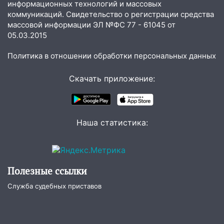
Ульяновске задержали 19-летнюю
информационных технологий и массовых
сообщницу мошенников
коммуникаций. Свидетельство о регистрации средства
массовой информации ЭЛ №ФС 77 - 61045 от
16:12
Едва не перерезал горло: в
05.03.2015
Вешкайме посиделки с судимым
знакомым закончились для женщины
Политика в отношении обработки персональных данных
больницей
Скачать приложение:
16:06
18-летняя девушка без прав
перевернулась на мопеде и попала в
больницу
Наша статистика:
15:59
Ульяновец отдал более 14
миллионов рублей за криминальное
покровительство
15:32
На «кольце» кроссовер сбил 18-
Полезные ссылки
летнего мопедиста
Служба судебных приставов
15:00
В Ульяновске после тройного ДТП
госпитализировали 25-летнего байкера
14:32
На Ульяновскую область