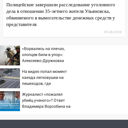
09:50
В Ульяновске черный коршун
Полицейские завершили расследование уголовного
застрял в тепловозе
дела в отношении 35-летнего жителя Ульяновска,
обвиняемого в вымогательстве денежных средств у
09:44
Ульяновские спасатели помогли
представителя
юному велосипедисту на улице
05.08.2026
Чернышевского
08:21
В Заволжском районе украли два
«Ворвались на плечах,
велосипеда
хлопцев били в упор»:
07:18
Алексеево-Дружковка
В Ульяновск идет
стала могильником для
тридцатиградусная жара: какая будет
На видео попал момент
«птах Мадьяра»
погода в четверг
наезда легковушки на
06:00
пешеходов, где
Четыре года борьбы: ульяновские
пострадали минимум
юристы помогли женщине засудить УК
Журналист «пожалел
восемь человек
за плесень на стенах
убийц ученого»? Ответ
06/08/2026 – Новости
Владимира Ворсобина на
05:00
Кому 6 августа звезды сулят
отклики читателей
прибыль, а кому — испытания на
прочность