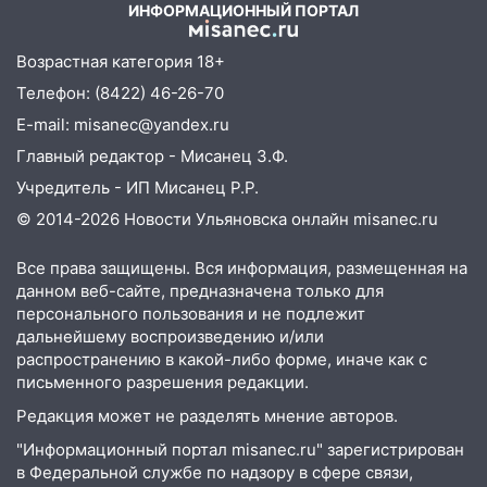
05.08.2026
ИНФОРМАЦИОННЫЙ ПОРТАЛ
22:58
Соцсети: на проспекте Тюленева
ДТП с мотоциклистом
Возрастная категория 18+
Телефон: (8422) 46-26-70
20:22
Мошенники обманули 92-летнюю
жительницу Ульяновской области
E-mail: misanec@yandex.ru
Главный редактор - Мисанец З.Ф.
19:14
Житель Ульяновской области
подвез троих незнакомцев на трассе и
Учредитель - ИП Мисанец Р.Р.
заработал уголовное дело
© 2014-2026 Новости Ульяновска онлайн
misanec.ru
18:14
Прогноз погоды на 6 августа в
Все права защищены. Вся информация, размещенная на
Ульяновской области
данном веб-сайте, предназначена только для
18:00
персонального пользования и не подлежит
Мотофристайл, рок и силовой
дальнейшему воспроизведению и/или
экстрим: в Ульяновске пройдет
распространению в какой-либо форме, иначе как с
большой фестиваль «Наше время»
письменного разрешения редакции.
17:30
Где есть бензин в Ульяновске 5
Редакция может не разделять мнение авторов.
августа после рабочего дня: список АЗС
"Информационный портал misanec.ru" зарегистрирован
17:05
«Обыск» по видеосвязи: в
в Федеральной службе по надзору в сфере связи,