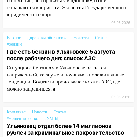
положении, не справиться в одиночку, и они
12:10
Ульяновский алиментщик накопил
обращаются к юристам. Эксперты Государственного
120 тысяч долга
юридического бюро —
11:49
Снят режим «Ракетная
06.08.2026
опасность» на территории Ульяновской
области
Важное
Дорожная обстановка
Новости
Статьи
11:30
Кабмин РФ разрешил до 1 июля
#бензин
2027 года импорт, выпуск и обращение
Где есть бензин в Ульяновске 5 августа
бензина Евро 2, Евро 3, Евро 4
после рабочего дня: список АЗС
Ситуация с бензином в Ульяновске остается
11:12
Соцсети: на Рябикова автомобиль
напряженной, хотя уже и появились положительные
врезался в забор
тенденции. Водители продолжают искать АЗС, где
10:27
Где есть бензин в Ульяновске
можно заправиться, а
днем 6 августа: список АЗС
05.08.2026
10:16
Внимание! В Ульяновской области
объявлена ракетная опасность
Криминал
Новости
Статьи
#мошенничество
#УМВД
10:00
В Старомайнском районе утонул
Ульяновец отдал более 14 миллионов
51-летний мужчина
рублей за криминальное покровительство