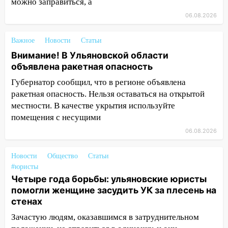
можно заправиться, а
14:23
67% ульяновцев готовы
06.08.2026
передумать увольняться, если им
повысят зарплату
Важное
Новости
Статьи
14:01
Инсценировали ДТП и получили
Внимание! В Ульяновской области
более 4,6 миллиона рублей: перед
объявлена ракетная опасность
судом предстанет банда
Губернатор сообщил, что в регионе объявлена
автоподставщиков
ракетная опасность. Нельзя оставаться на открытой
местности. В качестве укрытия используйте
13:36
В Инзе произошел крупный пожар
помещения с несущими
13:00
В суде защитили репутацию
06.08.2026
мужчины, которого необоснованно
обвиняли в жестоком обращении с
Новости
Общество
Статьи
животными
#юристы
12:28
Миллион на «льготниках»: в
Четыре года борьбы: ульяновские юристы
Ульяновской области перевозчик
помогли женщине засудить УК за плесень на
провернул хитрую схему с чужими
стенах
проездными
Зачастую людям, оказавшимся в затруднительном