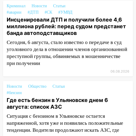
Криминал
Новости
Статьи
16:09
Ветераны легкой атлетики из
#аварии
#ДТП
#СК
#УМВД
Ульяновска успешно выступили на
Инсценировали ДТП и получили более 4,6
Чемпионате России
миллиона рублей: перед судом предстанет
банда автоподставщиков
16:02
В Ульяновской области убрали
более 28% площадей зерновых и
Сегодня, 6 августа, стало известно о передаче в суд
зернобобовых культур
уголовного дела в отношении членов организованной
преступной группы, обвиняемых в мошенничестве
15:51
Бросила кирпич в жену брата: в
при получении
Ульяновской области завели дело на
агрессивную женщину
06.08.2026
15:47
На улице Радищева сбили
Новости
Общество
Статьи
курьера: крупная авария в Ульяновске
#бензин
Где есть бензин в Ульяновске днем 6
15:15
Проводил до квартиры и ограбил:
августа: список АЗС
новый кавалер женщины оказался
рецидивистом
Ситуация с бензином в Ульяновске остается
напряженной, хотя уже и появились положительные
14:26
В Ульяновске ограничат движение
тенденции. Водители продолжают искать АЗС, где
по улице Ефремова