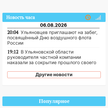
Новость часа
06.08.2026
20:04
Ульяновцев приглашают на забег,
посвящённый Дню воздушного флота
России
19:12
В Ульяновской области
руководителя частной компании
наказали за сокрытие прошлого своего
сотрудник
Другие новости
18:02
В Ульяновск едут звезды
баскетбола!
17:08
Ульяновский областной суд
оставил в силе приговор руководству
Популярное
«УльяновскФармации» за махинации на
3,2 млн рублей